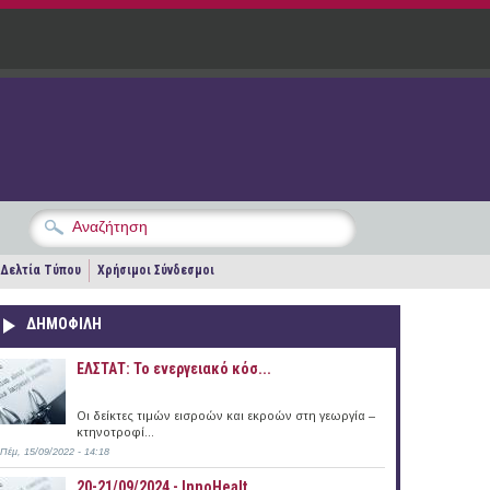
Δελτία Τύπου
Χρήσιμοι Σύνδεσμοι
ΔΗΜΟΦΙΛΗ
ΕΛΣΤΑΤ: Το ενεργειακό κόσ...
Οι δείκτες τιμών εισροών και εκροών στη γεωργία –
κτηνοτροφί...
Πέμ, 15/09/2022 - 14:18
20-21/09/2024 - InnoHealt...