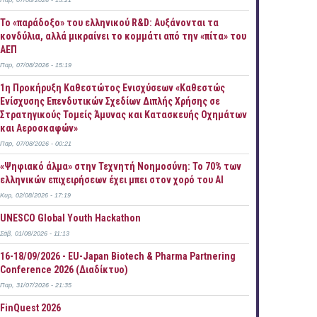
Παρ, 07/08/2026 - 15:21
Το «παράδοξο» του ελληνικού R&D: Αυξάνονται τα
κονδύλια, αλλά μικραίνει το κομμάτι από την «πίτα» του
ΑΕΠ
Παρ, 07/08/2026 - 15:19
1η Προκήρυξη Καθεστώτος Ενισχύσεων «Καθεστώς
Ενίσχυσης Επενδυτικών Σχεδίων Διπλής Χρήσης σε
Στρατηγικούς Τομείς Άμυνας και Κατασκευής Οχημάτων
και Αεροσκαφών»
Παρ, 07/08/2026 - 00:21
«Ψηφιακό άλμα» στην Τεχνητή Νοημοσύνη: Το 70% των
ελληνικών επιχειρήσεων έχει μπει στον χορό του AI
Κυρ, 02/08/2026 - 17:19
UNESCO Global Youth Hackathon
Σάβ, 01/08/2026 - 11:13
16-18/09/2026 - EU-Japan Biotech & Pharma Partnering
Conference 2026 (Διαδίκτυο)
Παρ, 31/07/2026 - 21:35
FinQuest 2026