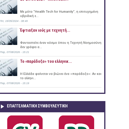
Με μότο "Health Tech for Humanity", η επιτυχημένη
υβριδική ε...
Τετ, 15/05/2024 - 08:49
Έφτιαξαν ιούς με τεχνητή...
Φανταστείτε έναν κόσμο όπου η Tεχνητή Nοημοσύνη
δεν γράφει α...
Παρ, 07/08/2026 - 15:21
Το «παράδοξο» του ελληνικ...
Η Ελλάδα φαίνεται να βιώνει ένα «παράδοξο»: Αν και
το ελληνι...
Παρ, 07/08/2026 - 15:19
ΕΠΑΓΓΕΛΜΑΤΙΚΉ ΣΥΜΒΟΥΛΕΥΤΙΚΉ