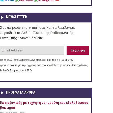
NEWSLETTER
Συμπληρώστε το e-mail σας και θα λαμβάνετε
περιοδικά το Δελτίο Τύπου της Ραδιοφωνικής
Εκπομπής "Διασυνδεθείτε".
Παρακαλώ, όσοι διαθέτετε λογαριασμό e-mail του Δ.Π.Θ μην τον
χρησιμοποιείτε για την εγγραφή σας στο newsletter της Δομής Απασχόλησης
& Σταδιοδρομίας του Δ.Π.Θ.
ΠΡOΣΦΑΤΑ AΡΘΡΑ
Έφτιαξαν ιούς με τεχνητή νοημοσύνη που εξολοθρεύουν
βακτήρια