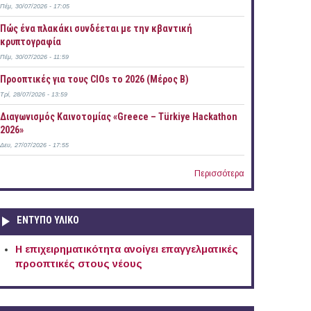
Πέμ, 30/07/2026 - 17:05
Πώς ένα πλακάκι συνδέεται με την κβαντική
κρυπτογραφία
Πέμ, 30/07/2026 - 11:59
Προοπτικές για τους CIOs το 2026 (Μέρος Β)
Τρί, 28/07/2026 - 13:59
Διαγωνισμός Καινοτομίας «Greece – Türkiye Hackathon
2026»
Δευ, 27/07/2026 - 17:55
Περισσότερα
ΕΝΤΥΠΟ ΥΛΙΚΟ
Η επιχειρηματικότητα ανοίγει επαγγελματικές
προοπτικές στους νέους