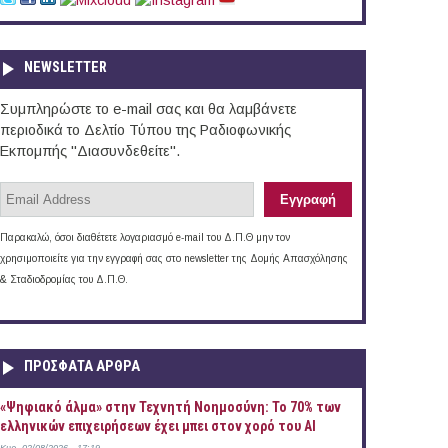
NEWSLETTER
Συμπληρώστε το e-mail σας και θα λαμβάνετε
περιοδικά το Δελτίο Τύπου της Ραδιοφωνικής
Εκπομπής "Διασυνδεθείτε".
Παρακαλώ, όσοι διαθέτετε λογαριασμό e-mail του Δ.Π.Θ μην τον
χρησιμοποιείτε για την εγγραφή σας στο newsletter της Δομής Απασχόλησης
& Σταδιοδρομίας του Δ.Π.Θ.
ΠΡOΣΦΑΤΑ AΡΘΡΑ
«Ψηφιακό άλμα» στην Τεχνητή Νοημοσύνη: Το 70% των
ελληνικών επιχειρήσεων έχει μπει στον χορό του AI