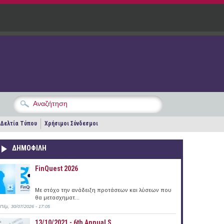
Δελτία Τύπου
Χρήσιμοι Σύνδεσμοι
ΔΗΜΟΦΙΛΗ
FinQuest 2026
Με στόχο την ανάδειξη προτάσεων και λύσεων που
θα μετασχηματ...
Πέμ, 30/07/2026 - 17:05
13/10/2021 - 6th Annual S...