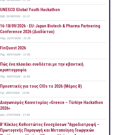
Κυρ, 02/08/2026 - 17:19
UNESCO Global Youth Hackathon
Σάβ, 01/08/2026 - 11:13
16-18/09/2026 - EU-Japan Biotech & Pharma Partnering
Conference 2026 (Διαδίκτυο)
Παρ, 31/07/2026 - 21:35
FinQuest 2026
Πέμ, 30/07/2026 - 17:05
Πώς ένα πλακάκι συνδέεται με την κβαντική
κρυπτογραφία
Πέμ, 30/07/2026 - 11:59
Προοπτικές για τους CIOs το 2026 (Μέρος Β)
Τρί, 28/07/2026 - 13:59
Διαγωνισμός Καινοτομίας «Greece – Türkiye Hackathon
2026»
Δευ, 27/07/2026 - 17:55
B' Κύκλος Καθεστώτος Ενοσχύσεων "Αγροδιατροφή –
Πρωτογενής Παραγωγή και Μεταποίηση Γεωργικών