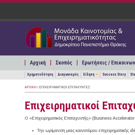
Παράκαμψη προς το κυρίως περιεχόμενο
Αρχική
Σκοπός
Ερωτήσεις / Επικοινων
Χρηματοδότηση
Διαγωνισμός
Είδηση
Success Story
St
ΑΡΧΙΚΉ
/ ΕΠΙΧΕΙΡΗΜΑΤΙΚΟΊ ΕΠΙΤΑΧΥΝΤΈΣ
Επιχειρηματικοί Επιταχ
Ο «Επιχειρηματικός Επιταχυντής» (Business Accelerator)
Την ωρίμανση μιας καινοτόμου επιχειρηματικής ιδέ