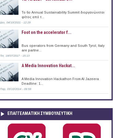
To 6ο Annual Sustainability Summit διοργανώνεται
φέτος από τ...
Δευ, 04/10/2021 - 12:29
Foot on the accelerator f...
Bus operators from Germany and South Tyrol, Italy
are partne...
Τετ, 19/07/2017 - 15:13
A Media Innovation Hackat...
A Media Innovation Hackathon From Al Jazeera
Deadline: 1...
Παρ, 03/10/2014 - 09:59
ΕΠΑΓΓΕΛΜΑΤΙΚΉ ΣΥΜΒΟΥΛΕΥΤΙΚΉ