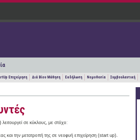
ία
artUp Επιχείρηση
Διά Βίου Μάθηση
Εκδήλωση
Νομοθεσία
Συμβουλευτική
υντές
 λειτουργεί σε κύκλους, με στόχο:
ας και την μετατροπή της σε νεοφυή επιχείρηση (start up).