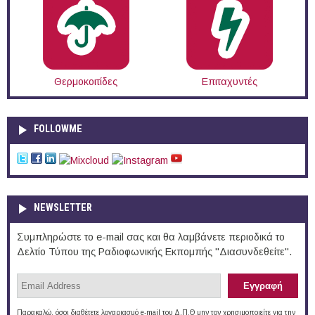
Θερμοκοιτίδες
Επιταχυντές
FOLLOWME
NEWSLETTER
Συμπληρώστε το e-mail σας και θα λαμβάνετε περιοδικά το
Δελτίο Τύπου της Ραδιοφωνικής Εκπομπής "Διασυνδεθείτε".
Παρακαλώ, όσοι διαθέτετε λογαριασμό e-mail του Δ.Π.Θ μην τον χρησιμοποιείτε για την