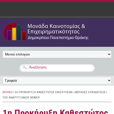
Παράκαμψη προς το κυρίως περιεχόμενο
ΑΡΧΙΚΉ
/ 1Η ΠΡΟΚΉΡΥΞΗ ΚΑΘΕΣΤΏΤΟΣ ΕΝΙΣΧΎΣΕΩΝ «ΜΕΓΑΛΕΣ ΕΠΕΝΔΥΣΕΙΣ»
ΤΟΥ ΑΝΑΠΤΥΞΙΑΚΟΎ ΝΌΜΟΥ
1η Προκήρυξη Καθεστώτος