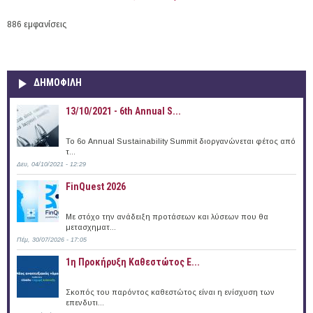
886 εμφανίσεις
ΔΗΜΟΦΙΛΗ
13/10/2021 - 6th Annual S...
To 6ο Annual Sustainability Summit διοργανώνεται φέτος από
τ...
Δευ, 04/10/2021 - 12:29
FinQuest 2026
Με στόχο την ανάδειξη προτάσεων και λύσεων που θα
μετασχηματ...
Πέμ, 30/07/2026 - 17:05
1η Προκήρυξη Καθεστώτος Ε...
Σκοπός του παρόντος καθεστώτος είναι η ενίσχυση των
επενδυτι...