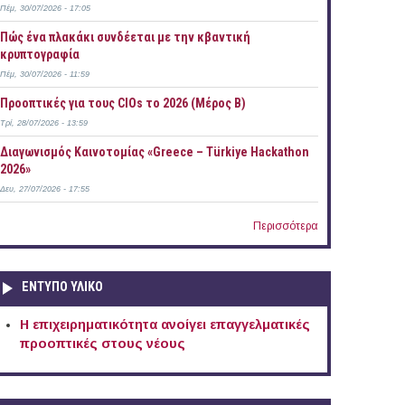
Πέμ, 30/07/2026 - 17:05
Πώς ένα πλακάκι συνδέεται με την κβαντική
κρυπτογραφία
Πέμ, 30/07/2026 - 11:59
Προοπτικές για τους CIOs το 2026 (Μέρος Β)
Τρί, 28/07/2026 - 13:59
Διαγωνισμός Καινοτομίας «Greece – Türkiye Hackathon
2026»
Δευ, 27/07/2026 - 17:55
Περισσότερα
ΕΝΤΥΠΟ ΥΛΙΚΟ
Η επιχειρηματικότητα ανοίγει επαγγελματικές
προοπτικές στους νέους