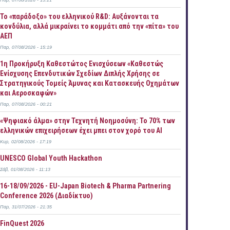
Παρ, 07/08/2026 - 15:21
Το «παράδοξο» του ελληνικού R&D: Αυξάνονται τα
κονδύλια, αλλά μικραίνει το κομμάτι από την «πίτα» του
ΑΕΠ
Παρ, 07/08/2026 - 15:19
1η Προκήρυξη Καθεστώτος Ενισχύσεων «Καθεστώς
Ενίσχυσης Επενδυτικών Σχεδίων Διπλής Χρήσης σε
Στρατηγικούς Τομείς Άμυνας και Κατασκευής Οχημάτων
και Αεροσκαφών»
Παρ, 07/08/2026 - 00:21
«Ψηφιακό άλμα» στην Τεχνητή Νοημοσύνη: Το 70% των
ελληνικών επιχειρήσεων έχει μπει στον χορό του AI
Κυρ, 02/08/2026 - 17:19
UNESCO Global Youth Hackathon
Σάβ, 01/08/2026 - 11:13
16-18/09/2026 - EU-Japan Biotech & Pharma Partnering
Conference 2026 (Διαδίκτυο)
Παρ, 31/07/2026 - 21:35
FinQuest 2026