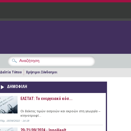
Δελτία Τύπου
Χρήσιμοι Σύνδεσμοι
ΔΗΜΟΦΙΛΗ
ΕΛΣΤΑΤ: Το ενεργειακό κόσ...
Οι δείκτες τιμών εισροών και εκροών στη γεωργία –
κτηνοτροφί...
Πέμ, 15/09/2022 - 14:18
20-21/09/2024 - InnoHealt...