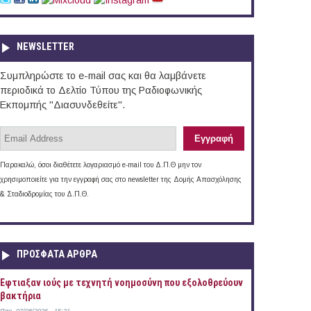
NEWSLETTER
Συμπληρώστε το e-mail σας και θα λαμβάνετε
περιοδικά το Δελτίο Τύπου της Ραδιοφωνικής
Εκπομπής "Διασυνδεθείτε".
Παρακαλώ, όσοι διαθέτετε λογαριασμό e-mail του Δ.Π.Θ μην τον
χρησιμοποιείτε για την εγγραφή σας στο newsletter της Δομής Απασχόλησης
& Σταδιοδρομίας του Δ.Π.Θ.
ΠΡOΣΦΑΤΑ AΡΘΡΑ
Έφτιαξαν ιούς με τεχνητή νοημοσύνη που εξολοθρεύουν
βακτήρια