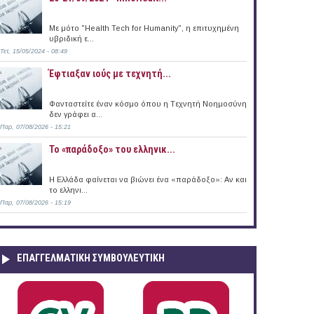
Με μότο "Health Tech for Humanity", η επιτυχημένη
υβριδική ε...
Τετ, 15/05/2024 - 08:49
Έφτιαξαν ιούς με τεχνητή...
Φανταστείτε έναν κόσμο όπου η Tεχνητή Nοημοσύνη
δεν γράφει α...
Παρ, 07/08/2026 - 15:21
Το «παράδοξο» του ελληνικ...
Η Ελλάδα φαίνεται να βιώνει ένα «παράδοξο»: Αν και
το ελληνι...
Παρ, 07/08/2026 - 15:19
ΕΠΑΓΓΕΛΜΑΤΙΚΉ ΣΥΜΒΟΥΛΕΥΤΙΚΉ