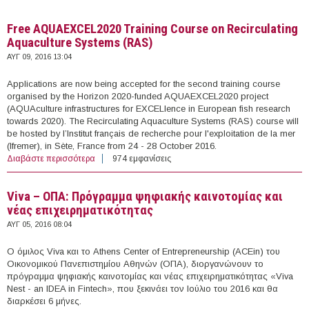
Free AQUAEXCEL2020 Training Course on Recirculating
Aquaculture Systems (RAS)
ΑΥΓ 09, 2016 13:04
Applications are now being accepted for the second training course
organised by the Horizon 2020-funded AQUAEXCEL2020 project
(AQUAculture infrastructures for EXCELlence in European fish research
towards 2020). The Recirculating Aquaculture Systems (RAS) course will
be hosted by l’Institut français de recherche pour l'exploitation de la mer
(Ifremer), in Sète, France from 24 - 28 October 2016.
Διαβάστε περισσότερα
για Free AQUAEXCEL2020 Training Course on
974 εμφανίσεις
Recirculating Aquaculture Systems (RAS)
Viva – ΟΠΑ: Πρόγραμμα ψηφιακής καινοτομίας και
νέας επιχειρηματικότητας
ΑΥΓ 05, 2016 08:04
Ο όμιλος Viva και το Athens Center of Entrepreneurship (ACEin) του
Οικονομικού Πανεπιστημίου Αθηνών (ΟΠΑ), διοργανώνουν το
πρόγραμμα ψηφιακής καινοτομίας και νέας επιχειρηματικότητας «Viva
Nest - an IDEA in Fintech», που ξεκινάει τον Ιούλιο του 2016 και θα
διαρκέσει 6 μήνες.