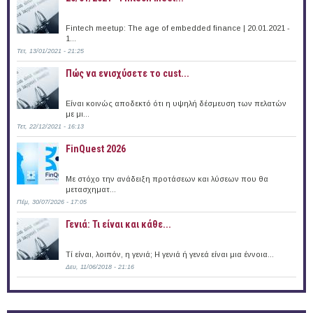
Fintech meetup: The age of embedded finance | 20.01.2021 -
1...
Τετ, 13/01/2021 - 21:25
Πώς να ενισχύσετε το cust...
Είναι κοινώς αποδεκτό ότι η υψηλή δέσμευση των πελατών
με μι...
Τετ, 22/12/2021 - 16:13
FinQuest 2026
Με στόχο την ανάδειξη προτάσεων και λύσεων που θα
μετασχηματ...
Πέμ, 30/07/2026 - 17:05
Γενιά: Τι είναι και κάθε...
Τί είναι, λοιπόν, η γενιά; Η γενιά ή γενεά είναι μια έννοια...
Δευ, 11/06/2018 - 21:16