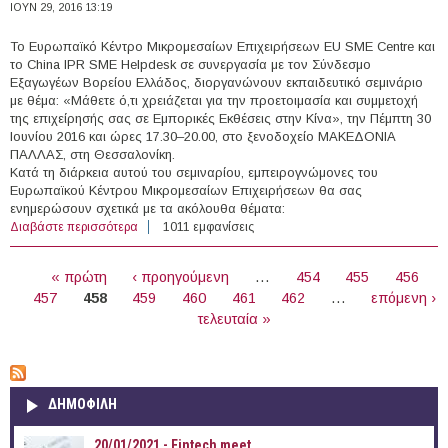
ΙΟΥΝ 29, 2016 13:19
Το Eυρωπαϊκό Κέντρο Μικρομεσαίων Επιχειρήσεων EU SME Centre και
το China IPR SME Helpdesk σε συνεργασία με τον Σύνδεσμο
Εξαγωγέων Βορείου Ελλάδος, διοργανώνουν εκπαιδευτικό σεμινάριο
με θέμα: «Μάθετε ό,τι χρειάζεται για την προετοιμασία και συμμετοχή
της επιχείρησής σας σε Εμπορικές Εκθέσεις στην Κίνα», την Πέμπτη 30
Ιουνίου 2016 και ώρες 17.30–20.00, στο ξενοδοχείο ΜΑΚΕΔΟΝΙΑ
ΠΑΛΛΑΣ, στη Θεσσαλονίκη.
Κατά τη διάρκεια αυτού του σεμιναρίου, εμπειρογνώμονες του
Ευρωπαϊκού Κέντρου Μικρομεσαίων Επιχειρήσεων θα σας
ενημερώσουν σχετικά με τα ακόλουθα θέματα:
Διαβάστε περισσότερα
για Σεμινάριο «Μάθετε ό,τι χρειάζεται για την
1011 εμφανίσεις
προετοιμασία και συμμετοχή της επιχείρησής σας σε
ΣΕΛΊΔΕΣ
Εμπορικές Εκθέσεις στην Κίνα»
« πρώτη
‹ προηγούμενη
…
454
455
456
457
458
459
460
461
462
…
επόμενη ›
τελευταία »
ΔΗΜΟΦΙΛΗ
20/01/2021 - Fintech meet...