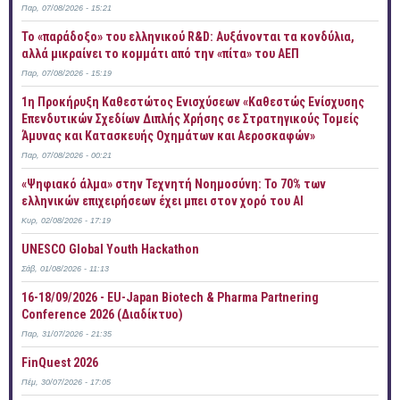
Παρ, 07/08/2026 - 15:21
Το «παράδοξο» του ελληνικού R&D: Αυξάνονται τα κονδύλια,
αλλά μικραίνει το κομμάτι από την «πίτα» του ΑΕΠ
Παρ, 07/08/2026 - 15:19
1η Προκήρυξη Καθεστώτος Ενισχύσεων «Καθεστώς Ενίσχυσης
Επενδυτικών Σχεδίων Διπλής Χρήσης σε Στρατηγικούς Τομείς
Άμυνας και Κατασκευής Οχημάτων και Αεροσκαφών»
Παρ, 07/08/2026 - 00:21
«Ψηφιακό άλμα» στην Τεχνητή Νοημοσύνη: Το 70% των
ελληνικών επιχειρήσεων έχει μπει στον χορό του AI
Κυρ, 02/08/2026 - 17:19
UNESCO Global Youth Hackathon
Σάβ, 01/08/2026 - 11:13
16-18/09/2026 - EU-Japan Biotech & Pharma Partnering
Conference 2026 (Διαδίκτυο)
Παρ, 31/07/2026 - 21:35
FinQuest 2026
Πέμ, 30/07/2026 - 17:05