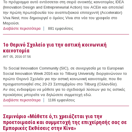
Το πρόγραμμα αυτό εντάσσεται στη σειρά ανοικτής καινοτομίας IDEA
(Innovation Design and Entrepreneurial Action) του ACEin και αποτελεί
την πρώτη πρωτοβουλία του αναπτυξιακού επιταχυντή (Accelerator)
Viva Nest, που δημιουργεί ο όμιλος Viva στα νέα του γραφεία στο
Μαρούσι.
Διαβάστε περισσότερα
για Viva – ΟΠΑ: Πρόγραμμα ψηφιακής καινοτομίας και
881 εμφανίσεις
νέας επιχειρηματικότητας
1ο Θερινό Σχολείο για την αστική κοινωνική
καινοτομία
ΑΥΓ 05, 2016 07:56
To Social Innovation Community (SIC), σε συνεργασία με τo European
Social Innovation Week 2016 και το Tilburg University, διοργανώνουν το
πρώτο Θερινό Σχολείο για την αστική κοινωνική καινοτομία, που θα
πραγματοποιηθεί στις 20-23 Σεπτεμβρίου στο Tilburg (Ολλανδία).
Αν σας ενδιαφέρει να μάθετε για το σχεδιασμό λύσεων για τις αστικές
προκλήσεις μπορείτε να δηλώσετε συμμετοχή εδώ.
Διαβάστε περισσότερα
για 1ο Θερινό Σχολείο για την αστική κοινωνική
1186 εμφανίσεις
καινοτομία
Σεμινάριο «Μάθετε ό,τι χρειάζεται για την
προετοιμασία και συμμετοχή της επιχείρησής σας σε
Εμπορικές Εκθέσεις στην Κίνα»