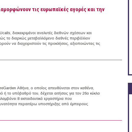
διαμορφώνουν τις ευρωπαϊκές αγορές και την
Ucalls, διακεκριμένοι αναλυτές διεθνών σχέσεων και
πώς το διαρκώς μεταβαλλόμενο διεθνές περιβάλλον
ορούν να διαχειριστούν τις προκλήσεις, αξιοποιώντας τις
ς αναδιαμορφώνουν τις ευρωπαϊκές αγορές και την επιχειρηματική στρατηγική;
ureGarden Αθήνα, ο οποίος απευθύνεται στον καθένα,
ό ή το υπόβαθρό του, δέχεται αιτήσεις για τον 26ο κύκλο
λαμβάνει 8 εκπαιδευτικά εργαστήρια που
υνατότητα περαιτέρω υποστήριξης από έμπειρους