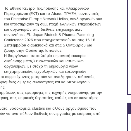
Το Εθνικό Κέντρο Τεκμηρίωσης και Ηλεκτρονικού
Περιεχομένου (ΕΚΤ) και το Δίκτυο ΠΡΑΞΗ, συντονιστές
του Enterprise Europe Network Hellas, συνδιοργανώνουν
και υποστηρίζουν τη συμμετοχή ελληνικών επιχειρήσεων
και οργανισμών στις διεθνείς επιχειρηματικές
συναντήσεις EU-Japan Biotech & Pharma Partnering
Conference 2026 που πραγματοποιούνται στις 16-18
Σεπτεμβρίου διαδικτυακά και στις 5 Οκτωβρίου δια
ζώσης στην Οσάκα της Ιαπωνίας.
Η διοργάνωση αποτελεί μία σημαντική ευκαιρία
δικτύωσης μεταξύ ευρωπαϊκών και ιαπωνικών
οργανισμών, με στόχο τη δημιουργία νέων
επιχειρηματικών, τεχνολογικών και ερευνητικών
 οι συμμετέχοντες μπορούν να αναζητήσουν πιθανούς
ισμένες διμερείς συναντήσεις και να διερευνήσουν
ής.
ρμάκων, στις εφαρμογές της τεχνητής νοημοσύνης για την
τρική, στις ψηφιακές θεραπείες, καθώς και σε καινοτόμες
ύματα, νοσοκομεία, clusters και άλλους οργανισμούς που
ούν να αναπτύξουν διεθνείς συνεργασίες με εταίρους από
harma Partnering Conference 2026 (Διαδίκτυο)