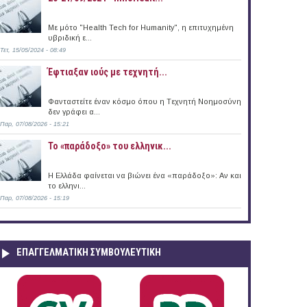
Με μότο "Health Tech for Humanity", η επιτυχημένη
υβριδική ε...
Τετ, 15/05/2024 - 08:49
Έφτιαξαν ιούς με τεχνητή...
Φανταστείτε έναν κόσμο όπου η Tεχνητή Nοημοσύνη
δεν γράφει α...
Παρ, 07/08/2026 - 15:21
Το «παράδοξο» του ελληνικ...
Η Ελλάδα φαίνεται να βιώνει ένα «παράδοξο»: Αν και
το ελληνι...
Παρ, 07/08/2026 - 15:19
ΕΠΑΓΓΕΛΜΑΤΙΚΉ ΣΥΜΒΟΥΛΕΥΤΙΚΉ