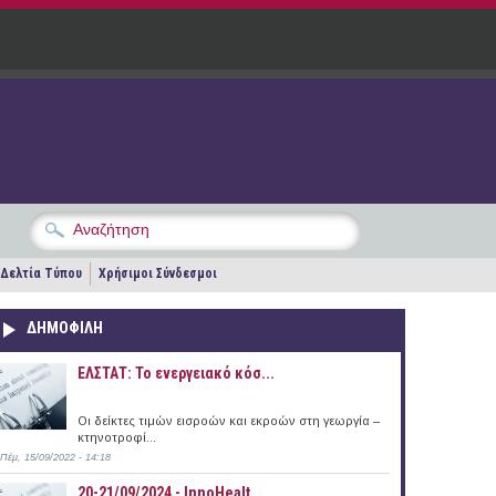
Δελτία Τύπου
Χρήσιμοι Σύνδεσμοι
ΔΗΜΟΦΙΛΗ
ΕΛΣΤΑΤ: Το ενεργειακό κόσ...
Οι δείκτες τιμών εισροών και εκροών στη γεωργία –
κτηνοτροφί...
Πέμ, 15/09/2022 - 14:18
20-21/09/2024 - InnoHealt...