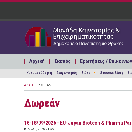
Παράκαμψη προς το κυρίως περιεχόμενο
Αρχική
Σκοπός
Ερωτήσεις / Επικοινων
Χρηματοδότηση
Διαγωνισμός
Είδηση
Success Story
St
ΑΡΧΙΚΉ
/ ΔΩΡΕΆΝ
Δωρεάν
16-18/09/2026 - EU-Japan Biotech & Pharma Pa
ΙΟΥΛ 31, 2026 21:35