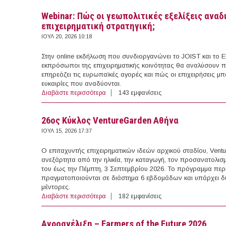
Webinar: Πώς οι γεωπολιτικές εξελίξεις ανα
επιχειρηματική στρατηγική;
ΙΟΥΛ 20, 2026 10:18
Στην online εκδήλωση που συνδιοργανώνει το JOIST και το E
εκπρόσωποι της επιχειρηματικής κοινότητας θα αναλύσουν 
επηρεάζει τις ευρωπαϊκές αγορές και πώς οι επιχειρήσεις μπ
ευκαιρίες που αναδύονται.
Διαβάστε περισσότερα
για Webinar: Πώς οι γεωπολιτικές εξελίξει
143 εμφανίσεις
26ος Κύκλος VentureGarden Αθήνα
ΙΟΥΛ 15, 2026 17:37
Ο επιταχυντής επιχειρηματικών ιδεών αρχικού σταδίου, Vent
ανεξάρτητα από την ηλικία, την καταγωγή, τον προσανατολισμ
του έως την Πέμπτη, 3 Σεπτεμβρίου 2026. Το πρόγραμμα περι
πραγματοποιούνται σε διάστημα 6 εβδομάδων και υπάρχει δ
μέντορες.
Διαβάστε περισσότερα
για 26ος Κύκλος VentureGarden Αθήνα
182 εμφανίσεις
Αγροανέλιξη – Farmers of the Future 2026