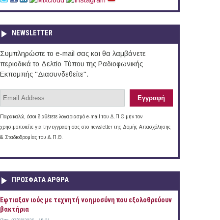
NEWSLETTER
Συμπληρώστε το e-mail σας και θα λαμβάνετε
περιοδικά το Δελτίο Τύπου της Ραδιοφωνικής
Εκπομπής "Διασυνδεθείτε".
Παρακαλώ, όσοι διαθέτετε λογαριασμό e-mail του Δ.Π.Θ μην τον
χρησιμοποιείτε για την εγγραφή σας στο newsletter της Δομής Απασχόλησης
& Σταδιοδρομίας του Δ.Π.Θ.
ΠΡOΣΦΑΤΑ AΡΘΡΑ
Έφτιαξαν ιούς με τεχνητή νοημοσύνη που εξολοθρεύουν
βακτήρια