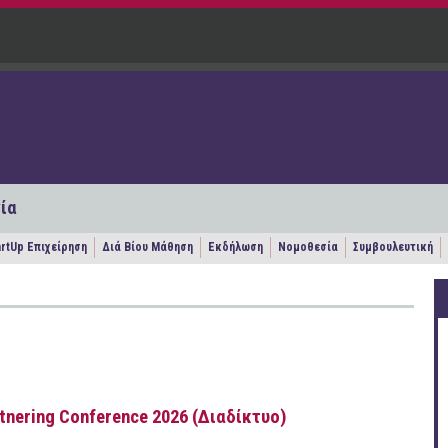
ία
artUp Επιχείρηση
Διά Βίου Μάθηση
Εκδήλωση
Νομοθεσία
Συμβουλευτική
rtnering Conference 2026 (Διαδίκτυο)