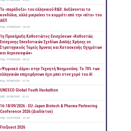
Παρ, 07/08/2026 - 15:21
Το «παράδοξο» του ελληνικού R&D: Αυξάνονται τα
κονδύλια, αλλά μικραίνει το κομμάτι από την «πίτα» του
ΑΕΠ
Παρ, 07/08/2026 - 15:19
1η Προκήρυξη Καθεστώτος Ενισχύσεων «Καθεστώς
Ενίσχυσης Επενδυτικών Σχεδίων Διπλής Χρήσης σε
Στρατηγικούς Τομείς Άμυνας και Κατασκευής Οχημάτων
και Αεροσκαφών»
Παρ, 07/08/2026 - 00:21
«Ψηφιακό άλμα» στην Τεχνητή Νοημοσύνη: Το 70% των
ελληνικών επιχειρήσεων έχει μπει στον χορό του AI
Κυρ, 02/08/2026 - 17:19
UNESCO Global Youth Hackathon
Σάβ, 01/08/2026 - 11:13
16-18/09/2026 - EU-Japan Biotech & Pharma Partnering
Conference 2026 (Διαδίκτυο)
Παρ, 31/07/2026 - 21:35
FinQuest 2026