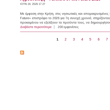
ΙΟΥΝ 24, 2026 17:27
Με έμφαση στην Κρήτη, στις νησιωτικές και απομακρυσμένες 
Future» επιστρέφει το 2026 για 7η συνεχή χρονιά, στηρίζοντ
προκειμένου να εξελίξουν τα προϊόντα τους, να δημιουργήσο
Διαβάστε περισσότερα
για Αγροανέλιξη – Farmers of the Future 2
200 εμφανίσεις
ΣΕΛΊΔΕΣ
1
2
3
4
5
6
7