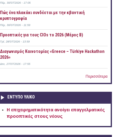
Πέμ, 30/07/2026 - 17:05
Πώς ένα πλακάκι συνδέεται με την κβαντική
κρυπτογραφία
Πέμ, 30/07/2026 - 11:59
Προοπτικές για τους CIOs το 2026 (Μέρος Β)
Τρί, 28/07/2026 - 13:59
Διαγωνισμός Καινοτομίας «Greece – Türkiye Hackathon
2026»
Δευ, 27/07/2026 - 17:55
Περισσότερα
ΕΝΤΥΠΟ ΥΛΙΚΟ
Η επιχειρηματικότητα ανοίγει επαγγελματικές
προοπτικές στους νέους