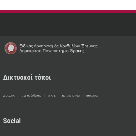
Δικτυακοί τόποι
Δ.Α.ΣΤΑ.
Γ. Διασύνδεσης
Μ.Κ.Ε.
Europe Direct
Euraxess
Social