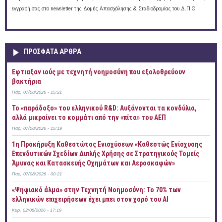
εγγραφή σας στο newsletter της Δομής Απασχόλησης & Σταδιοδρομίας του Δ.Π.Θ.
ΠΡOΣΦΑΤΑ AΡΘΡΑ
Έφτιαξαν ιούς με τεχνητή νοημοσύνη που εξολοθρεύουν
βακτήρια
Παρ, 07/08/2026 - 15:21
Το «παράδοξο» του ελληνικού R&D: Αυξάνονται τα κονδύλια,
αλλά μικραίνει το κομμάτι από την «πίτα» του ΑΕΠ
Παρ, 07/08/2026 - 15:19
1η Προκήρυξη Καθεστώτος Ενισχύσεων «Καθεστώς Ενίσχυσης
Επενδυτικών Σχεδίων Διπλής Χρήσης σε Στρατηγικούς Τομείς
Άμυνας και Κατασκευής Οχημάτων και Αεροσκαφών»
Παρ, 07/08/2026 - 00:21
«Ψηφιακό άλμα» στην Τεχνητή Νοημοσύνη: Το 70% των
ελληνικών επιχειρήσεων έχει μπει στον χορό του AI
Κυρ, 02/08/2026 - 17:19