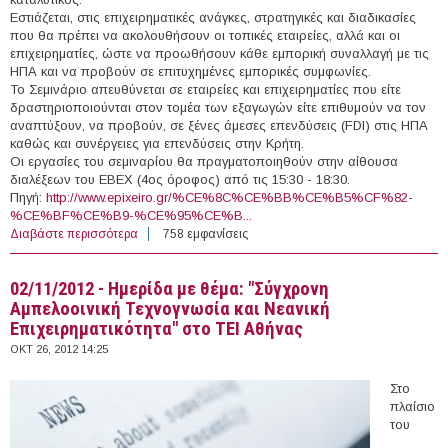
Εστιάζεται, στις επιχειρηματικές ανάγκες, στρατηγικές και διαδικασίες
που θα πρέπει να ακολουθήσουν οι τοπικές εταιρείες, αλλά και οι
επιχειρηματίες, ώστε να προωθήσουν κάθε εμπορική συναλλαγή με τις
ΗΠΑ και να προβούν σε επιτυχημένες εμπορικές συμφωνίες.
Το Σεμινάριο απευθύνεται σε εταιρείες και επιχειρηματίες που είτε
δραστηριοποιούνται στον τομέα των εξαγωγών είτε επιθυμούν να τον
αναπτύξουν, να προβούν, σε ξένες άμεσες επενδύσεις (FDI) στις ΗΠΑ
καθώς και συνέργειες για επενδύσεις στην Κρήτη.
Οι εργασίες του σεμιναρίου θα πραγματοποιηθούν στην αίθουσα
διαλέξεων του ΕΒΕΧ (4ος όροφος) από τις 15:30 - 18:30.
Πηγή:
http://www.epixeiro.gr/%CE%8C%CE%BB%CE%B5%CF%82-
%CE%BF%CE%B9-%CE%95%CE%B...
Διαβάστε περισσότερα
για 29/10/2012 - Σεμινάριο εξωστρέφειας «How to do
758 εμφανίσεις
business in the USA» στα Χανιά
02/11/2012 - Ημερίδα με θέμα: "Σύγχρονη
Αμπελοοινική Τεχνογνωσία και Νεανική
Επιχειρηματικότητα" στο ΤΕΙ Αθήνας
ΟΚΤ 26, 2012 14:25
Στο
πλαίσιο
του