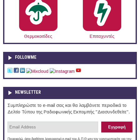
Θερμοκοιτίδες
Επιταχυντές
FOLLOWME
NEWSLETTER
Συμπληρώστε το e-mail σας και θα λαμβάνετε περιοδικά το
Δελτίο Τύπου της Ραδιοφωνικής Εκπομπής "Διασυνδεθείτε".
Παρακαλώ, όσοι διαθέτετε λογαριασμό e-mail του Δ.Π.Θ μην τον χρησιμοποιείτε για την