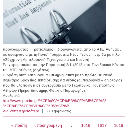
προγράμματος «Τριπτόλεμος», διοργανώνεται από το ΑΤΕΙ Αθήνας ,
σε συνεργασία με τη Γενική Γραμματεία Νέας Γενιάς, ημερίδα με τίτλο:
«Σύγχρονη Αμπελοοινική Τεχνογνωσία και Νεανική
Επιχειρηματικότητα», την Παρασκευή 2/11/2012, στο Συνεδριακό Κέντρο
του ΑΤΕΙ Αθήνας (Αιγάλεω).
Η δράση αυτή λειτουργεί συμπληρωματικά με το πρώτο θεματικό
σεμινάριο βραχείας εκπαίδευσης για νέους (αμπελουργία – οινολογία)
που θα υλοποιηθεί σε συνεργασία με το Γεωπονικό Πανεπιστήμιο
Αθηνών (Τμήμα Επιστήμης Φυτικής Παραγωγής).
Αναλυτικά:
http://www.epixeiro.gr/%CE%8C%CE%BB%CE%B5%CF%82-
%CE%BF%CE%B9-%CE%95%CE%B...
Διαβάστε περισσότερα
για 02/11/2012 - Ημερίδα με θέμα: "Σύγχρονη
970 εμφανίσεις
Αμπελοοινική Τεχνογνωσία και Νεανική
ΣΕΛΊΔΕΣ
Επιχειρηματικότητα" στο ΤΕΙ Αθήνας
« πρώτη
‹ προηγούμενη
…
1616
1617
1618