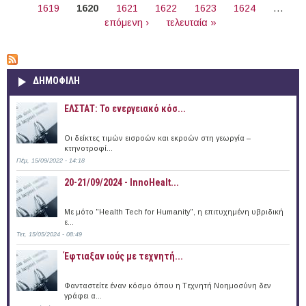
1619
1620
1621
1622
1623
1624
…
επόμενη ›
τελευταία »
ΔΗΜΟΦΙΛΗ
ΕΛΣΤΑΤ: Το ενεργειακό κόσ...
Οι δείκτες τιμών εισροών και εκροών στη γεωργία –
κτηνοτροφί...
Πέμ, 15/09/2022 - 14:18
20-21/09/2024 - InnoHealt...
Με μότο "Health Tech for Humanity", η επιτυχημένη υβριδική
ε...
Τετ, 15/05/2024 - 08:49
Έφτιαξαν ιούς με τεχνητή...
Φανταστείτε έναν κόσμο όπου η Tεχνητή Nοημοσύνη δεν
γράφει α...