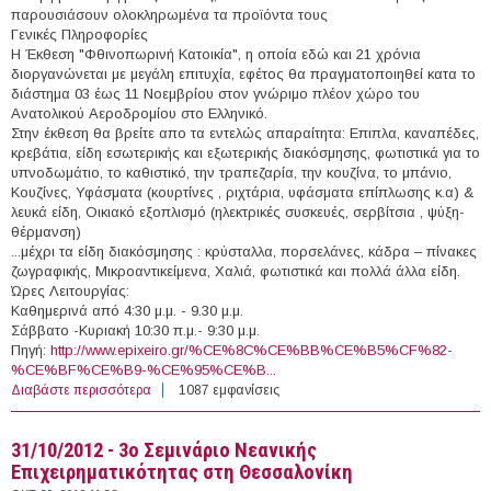
παρουσιάσουν ολοκληρωμένα τα προϊόντα τους
Γενικές Πληροφορίες
Η Έκθεση "Φθινοπωρινή Κατοικία", η οποία εδώ και 21 χρόνια
διοργανώνεται με μεγάλη επιτυχία, εφέτος θα πραγματοποιηθεί κατα το
διάστημα 03 έως 11 Νοεμβρίου στον γνώριμο πλέον χώρο του
Ανατολικού Αεροδρομίου στο Ελληνικό.
Στην έκθεση θα βρείτε απο τα εντελώς απαραίτητα: Επιπλα, καναπέδες,
κρεβάτια, είδη εσωτερικής και εξωτερικής διακόσμησης, φωτιστικά για το
υπνοδωμάτιο, το καθιστικό, την τραπεζαρία, την κουζίνα, το μπάνιο,
Κουζίνες, Υφάσματα (κουρτίνες , ριχτάρια, υφάσματα επίπλωσης κ.α) &
λευκά είδη, Οικιακό εξοπλισμό (ηλεκτρικές συσκευές, σερβίτσια , ψύξη-
θέρμανση)
...μέχρι τα είδη διακόσμησης : κρύσταλλα, πορσελάνες, κάδρα – πίνακες
ζωγραφικής, Μικροαντικείμενα, Χαλιά, φωτιστικά και πολλά άλλα είδη.
Ώρες Λειτουργίας:
Καθημερινά από 4:30 μ.μ. - 9.30 μ.μ.
Σάββατο -Kυριακή 10:30 π.μ.- 9:30 μ.μ.
Πηγή:
http://www.epixeiro.gr/%CE%8C%CE%BB%CE%B5%CF%82-
%CE%BF%CE%B9-%CE%95%CE%B...
Διαβάστε περισσότερα
για 03/11/2012 - Έκθεση Φθινοπωρινή Κατοικία 2012
1087 εμφανίσεις
(Αθήνα)
31/10/2012 - 3ο Σεμινάριο Νεανικής
Επιχειρηματικότητας στη Θεσσαλονίκη