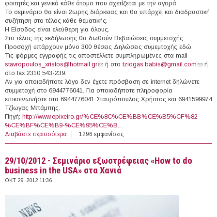
φοιτητές και γενικά κάθε άτομο που σχετίζεται με την αγορά.
Το σεμινάριο θα είναι 2ωρης διάρκειας και θα υπάρχει και διαδραστική
συζήτηση στο τέλος κάθε θεματικής.
Η Είσοδος είναι ελεύθερη για όλους.
Στο τέλος της εκδήλωσης θα δωθούν Βεβαιώσεις συμμετοχής.
Προσοχή υπάρχουν μόνο 300 θέσεις Δηλώσεις συμεμτοχής εδώ.
Τις φόρμες εγγραφής τις αποστέλλετε συμπληρωμένες στα mail
stavropoulos_xristos@hotmail.gr
(link sends e-mail)
ή στο
tziogas.babis@gmail.com
(link
ή
στο fax 2310 543-239.
sends
Αν για οποιαδήποτε λόγο δεν έχετε πρόσβαση σε internet δηλώνετε
e-mail)
συμμετοχή στο 6944776041. Για οποιαδήποτε πληροφορία
επικοινωνήστε στα 6944776041 Σταυρόπουλος Χρήστος και 6941599974
Τζίωγας Μπάμπης.
Πηγή:
http://www.epixeiro.gr/%CE%8C%CE%BB%CE%B5%CF%82-
%CE%BF%CE%B9-%CE%95%CE%B...
Διαβάστε περισσότερα
για 31/10/2012 - 3ο Σεμινάριο Νεανικής
1296 εμφανίσεις
Επιχειρηματικότητας στη Θεσσαλονίκη
29/10/2012 - Σεμινάριο εξωστρέφειας «How to do
business in the USA» στα Χανιά
ΟΚΤ 29, 2012 11:36