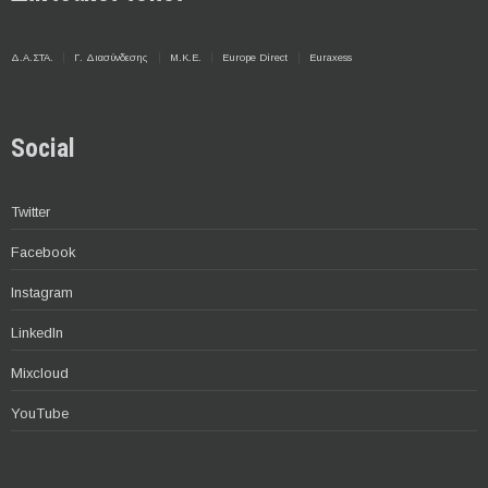
Δ.Α.ΣΤΑ.
Γ. Διασύνδεσης
Μ.Κ.Ε.
Europe Direct
Euraxess
Social
Twitter
Facebook
Instagram
LinkedIn
Mixcloud
YouTube