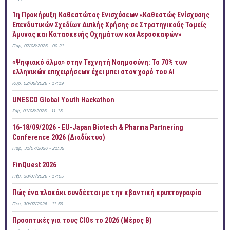
1η Προκήρυξη Καθεστώτος Ενισχύσεων «Καθεστώς Ενίσχυσης
Επενδυτικών Σχεδίων Διπλής Χρήσης σε Στρατηγικούς Τομείς
Άμυνας και Κατασκευής Οχημάτων και Αεροσκαφών»
Παρ, 07/08/2026 - 00:21
«Ψηφιακό άλμα» στην Τεχνητή Νοημοσύνη: Το 70% των
ελληνικών επιχειρήσεων έχει μπει στον χορό του AI
Κυρ, 02/08/2026 - 17:19
UNESCO Global Youth Hackathon
Σάβ, 01/08/2026 - 11:13
16-18/09/2026 - EU-Japan Biotech & Pharma Partnering
Conference 2026 (Διαδίκτυο)
Παρ, 31/07/2026 - 21:35
FinQuest 2026
Πέμ, 30/07/2026 - 17:05
Πώς ένα πλακάκι συνδέεται με την κβαντική κρυπτογραφία
Πέμ, 30/07/2026 - 11:59
Προοπτικές για τους CIOs το 2026 (Μέρος Β)