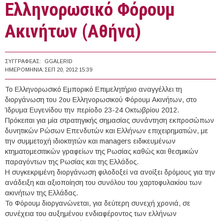
Ελληνορωσικό Φόρουμ
Ακινήτων (Αθήνα)
ΣΥΓΓΡΑΦΈΑΣ:
GGALERID
ΗΜΕΡΟΜΗΝΊΑ:
ΣΕΠ 20, 2012 15:39
Το Ελληνορωσικό Εμπορικό Επιμελητήριο αναγγέλλει τη
διοργάνωση του 2ου Ελληνορωσικού Φόρουμ Ακινήτων, στο
Ίδρυμα Ευγενίδου την περίοδο 23-24 Οκτωβρίου 2012.
Πρόκειται για μία στρατηγικής σημασίας συνάντηση εκπροσώπων
δυνητικών Ρώσων Επενδυτών και Ελλήνων επιχειρηματιών, με
την συμμετοχή ιδιοκτητών και managers ειδικευμένων
κτηματομεσιτικών γραφείων της Ρωσίας καθώς και θεσμικών
παραγόντων της Ρωσίας και της Ελλάδος.
Η συγκεκριμένη διοργάνωση φιλοδοξεί να ανοίξει δρόμους για την
ανάδειξη και αξιοποίηση του συνόλου του χαρτοφυλακίου των
ακινήτων της Ελλάδας.
Το Φόρουμ διοργανώνεται, για δεύτερη συνεχή χρονιά, σε
συνέχεια του αυξημένου ενδιαφέροντος των ελλήνων