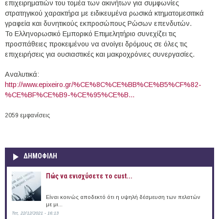
επιχειρηματιών του τομέα των ακινήτων για συμφωνίες
στρατηγικού χαρακτήρα με ειδικευμένα ρωσικά κτηματομεσιτικά
γραφεία και δυνητικούς εκπροσώπους Ρώσων επενδυτών.
Το Ελληνορωσικό Εμπορικό Επιμελητήριο συνεχίζει τις
προσπάθειες προκειμένου να ανοίγει δρόμους σε όλες τις
επιχειρήσεις για ουσιαστικές και μακροχρόνιες συνεργασίες.
Αναλυτικά:
http://www.epixeiro.gr/%CE%8C%CE%BB%CE%B5%CF%82-
%CE%BF%CE%B9-%CE%95%CE%B...
2059 εμφανίσεις
ΔΗΜΟΦΙΛΗ
Πώς να ενισχύσετε το cust...
Είναι κοινώς αποδεκτό ότι η υψηλή δέσμευση των πελατών
με μι...
Τετ, 22/12/2021 - 16:13