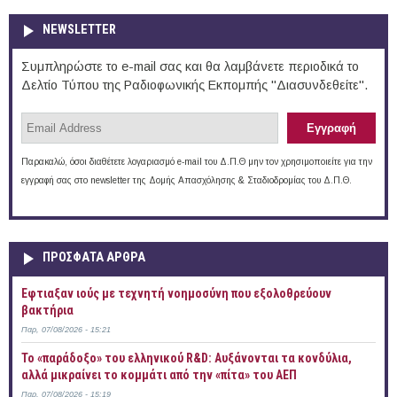
NEWSLETTER
Συμπληρώστε το e-mail σας και θα λαμβάνετε περιοδικά το
Δελτίο Τύπου της Ραδιοφωνικής Εκπομπής "Διασυνδεθείτε".
Παρακαλώ, όσοι διαθέτετε λογαριασμό e-mail του Δ.Π.Θ μην τον χρησιμοποιείτε για την
εγγραφή σας στο newsletter της Δομής Απασχόλησης & Σταδιοδρομίας του Δ.Π.Θ.
ΠΡOΣΦΑΤΑ AΡΘΡΑ
Έφτιαξαν ιούς με τεχνητή νοημοσύνη που εξολοθρεύουν
βακτήρια
Παρ, 07/08/2026 - 15:21
Το «παράδοξο» του ελληνικού R&D: Αυξάνονται τα κονδύλια,
αλλά μικραίνει το κομμάτι από την «πίτα» του ΑΕΠ
Παρ, 07/08/2026 - 15:19