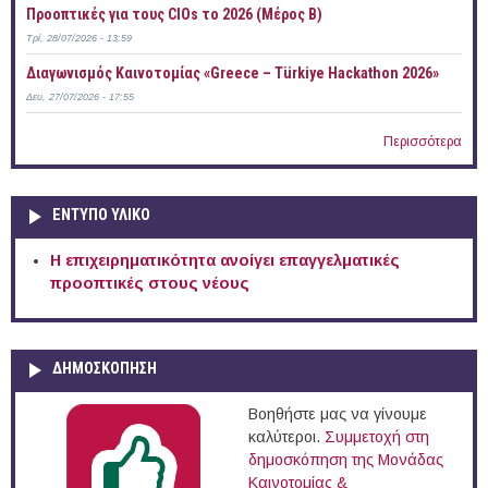
Προοπτικές για τους CIOs το 2026 (Μέρος Β)
Τρί, 28/07/2026 - 13:59
Διαγωνισμός Καινοτομίας «Greece – Türkiye Hackathon 2026»
Δευ, 27/07/2026 - 17:55
Περισσότερα
ΕΝΤΥΠΟ ΥΛΙΚΟ
Η επιχειρηματικότητα ανοίγει επαγγελματικές
προοπτικές στους νέους
ΔΗΜΟΣΚΟΠΗΣΗ
Βοηθήστε μας να γίνουμε
καλύτεροι.
Συμμετοχή στη
δημοσκόπηση της Μονάδας
Καινοτομίας &