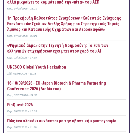
αλλά μικραίνει το κομμάτι από την «πίτα» του ΑΕΠ
Παρ, 07/08/2026 - 15:19
1η Προκήρυξη Καθεστώτος Ενισχύσεων «Καθεστώς Ενίσχυσης
Επενδυτικών Σχεδίων Διπλής Χρήσης σε Στρατηγικούς Τομείς
Άμυνας και Κατασκευής Οχημάτων και Αεροσκαφών»
Παρ, 07/08/2026 - 00:21
«Ψηφιακό άλμα» στην Τεχνητή Νοημοσύνη: Το 70% των
ελληνικών επιχειρήσεων έχει μπει στον χορό του AI
Κυρ, 02/08/2026 - 17:19
UNESCO Global Youth Hackathon
Σάβ, 01/08/2026 - 11:13
16-18/09/2026 - EU-Japan Biotech & Pharma Partnering
Conference 2026 (Διαδίκτυο)
Παρ, 31/07/2026 - 21:35
FinQuest 2026
Πέμ, 30/07/2026 - 17:05
Πώς ένα πλακάκι συνδέεται με την κβαντική κρυπτογραφία
Πέμ, 30/07/2026 - 11:59