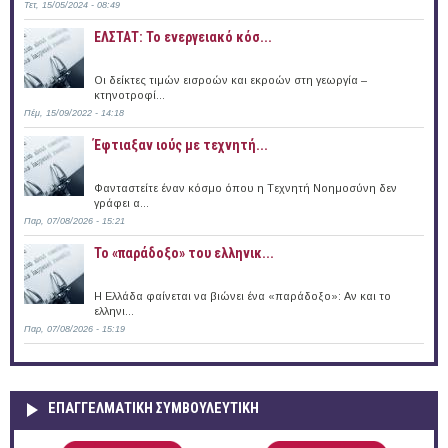
Τετ, 15/05/2024 - 08:49
ΕΛΣΤΑΤ: Το ενεργειακό κόσ...
Οι δείκτες τιμών εισροών και εκροών στη γεωργία –
κτηνοτροφί...
Πέμ, 15/09/2022 - 14:18
Έφτιαξαν ιούς με τεχνητή...
Φανταστείτε έναν κόσμο όπου η Tεχνητή Nοημοσύνη δεν
γράφει α...
Παρ, 07/08/2026 - 15:21
Το «παράδοξο» του ελληνικ...
Η Ελλάδα φαίνεται να βιώνει ένα «παράδοξο»: Αν και το
ελληνι...
Παρ, 07/08/2026 - 15:19
ΕΠΑΓΓΕΛΜΑΤΙΚΉ ΣΥΜΒΟΥΛΕΥΤΙΚΉ