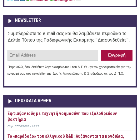
NEWSLETTER
Συμπληρώστε το e-mail σας και θα λαμβάνετε περιοδικά το
Δελτίο Τύπου της Ραδιοφωνικής Εκπομπής "Διασυνδεθείτε".
Παρακαλώ, όσοι διαθέτετε λογαριασμό e-mail του Δ.Π.Θ μην τον χρησιμοποιείτε για την
εγγραφή σας στο newsletter της Δομής Απασχόλησης & Σταδιοδρομίας του Δ.Π.Θ.
ΠΡOΣΦΑΤΑ AΡΘΡΑ
Έφτιαξαν ιούς με τεχνητή νοημοσύνη που εξολοθρεύουν
βακτήρια
Παρ, 07/08/2026 - 15:21
Το «παράδοξο» του ελληνικού R&D: Αυξάνονται τα κονδύλια,