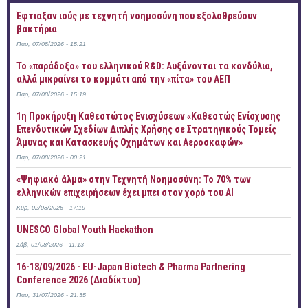
Έφτιαξαν ιούς με τεχνητή νοημοσύνη που εξολοθρεύουν
βακτήρια
Παρ, 07/08/2026 - 15:21
Το «παράδοξο» του ελληνικού R&D: Αυξάνονται τα κονδύλια,
αλλά μικραίνει το κομμάτι από την «πίτα» του ΑΕΠ
Παρ, 07/08/2026 - 15:19
1η Προκήρυξη Καθεστώτος Ενισχύσεων «Καθεστώς Ενίσχυσης
Επενδυτικών Σχεδίων Διπλής Χρήσης σε Στρατηγικούς Τομείς
Άμυνας και Κατασκευής Οχημάτων και Αεροσκαφών»
Παρ, 07/08/2026 - 00:21
«Ψηφιακό άλμα» στην Τεχνητή Νοημοσύνη: Το 70% των
ελληνικών επιχειρήσεων έχει μπει στον χορό του AI
Κυρ, 02/08/2026 - 17:19
UNESCO Global Youth Hackathon
Σάβ, 01/08/2026 - 11:13
16-18/09/2026 - EU-Japan Biotech & Pharma Partnering
Conference 2026 (Διαδίκτυο)
Παρ, 31/07/2026 - 21:35