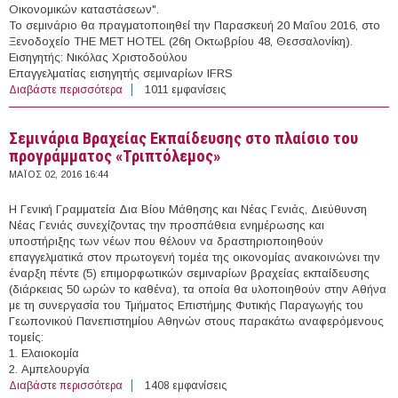
Οικονομικών καταστάσεων".
Το σεμινάριο θα πραγματοποιηθεί την Παρασκευή 20 Μαΐου 2016, στο
Ξενοδοχείο THE MET HOTEL (26η Οκτωβρίου 48, Θεσσαλονίκη).
Εισηγητής: Νικόλας Χριστοδούλου
Επαγγελματίας εισηγητής σεμιναρίων IFRS
Διαβάστε περισσότερα
για IFRS Professional Open Days-Το Νέο Εννοιολογικό
1011 εμφανίσεις
Πλαίσιο για την ετοιμασία και την παρουσίαση των
Οικονομικών καταστάσεων
Σεμινάρια Βραχείας Εκπαίδευσης στο πλαίσιο του
προγράμματος «Τριπτόλεμος»
ΜΆΙΟΣ 02, 2016 16:44
Η Γενική Γραμματεία Δια Βίου Μάθησης και Νέας Γενιάς, Διεύθυνση
Νέας Γενιάς συνεχίζοντας την προσπάθεια ενημέρωσης και
υποστήριξης των νέων που θέλουν να δραστηριοποιηθούν
επαγγελματικά στον πρωτογενή τομέα της οικονομίας ανακοινώνει την
έναρξη πέντε (5) επιμορφωτικών σεμιναρίων βραχείας εκπαίδευσης
(διάρκειας 50 ωρών το καθένα), τα οποία θα υλοποιηθούν στην Αθήνα
με τη συνεργασία του Τμήματος Επιστήμης Φυτικής Παραγωγής του
Γεωπονικού Πανεπιστημίου Αθηνών στους παρακάτω αναφερόμενους
τομείς:
1. Ελαιοκομία
2. Αμπελουργία
Διαβάστε περισσότερα
για Σεμινάρια Βραχείας Εκπαίδευσης στο πλαίσιο του
1408 εμφανίσεις