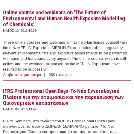
Online course and webinars on 'The Future of
Environmental and Human Health Exposure Modelling
of Chemicals'
ΜΆΙΟΣ 16, 2016 10:39
These online courses and webinars aim to help familiarise yourself with
the new MERLIN-Expo tool. MERLIN-Expo enables robust, regulatory-
relevant environmental fate and exposure assessments to be performed
with ease and transparency by anyone. The online course, which is still
active, and the webinars organised by the MERLIN-Expo team have
resulted to be successful.
Διαβάστε περισσότερα
για Online course and webinars on 'The Future of
980 εμφανίσεις
Environmental and Human Health Exposure Modelling
of Chemicals'
IFRS Professional Open Days-Το Νέο Εννοιολογικό
Πλαίσιο για την ετοιμασία και την παρουσίαση των
Οικονομικών καταστάσεων
ΜΆΙΟΣ 06, 2016 13:44
Η Pro Seminars, στα πλαίσια του IFRS Professional Open Days
διοργανώνει το πρώτο ΔΩΡΕΑΝ ΣΕΜΙΝΑΡΙΟ με τίτλο: "Το Νέο
Εννοιολογικό Πλαίσιο για την ετοιμασία και την παρουσίαση των