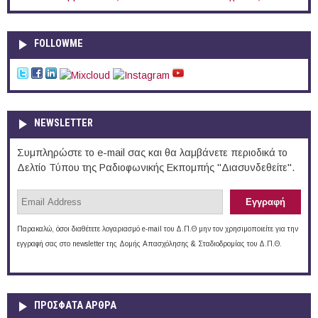
FOLLOWME
NEWSLETTER
Συμπληρώστε το e-mail σας και θα λαμβάνετε περιοδικά το
Δελτίο Τύπου της Ραδιοφωνικής Εκπομπής "Διασυνδεθείτε".
Παρακαλώ, όσοι διαθέτετε λογαριασμό e-mail του Δ.Π.Θ μην τον χρησιμοποιείτε για την
εγγραφή σας στο newsletter της Δομής Απασχόλησης & Σταδιοδρομίας του Δ.Π.Θ.
ΠΡOΣΦΑΤΑ AΡΘΡΑ