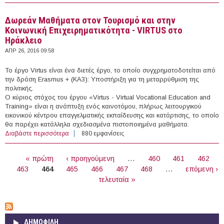
προγράμματος «Τριπτόλεμος»
Δωρεάν Μαθήματα στον Τουρισμό και στην
Κοινωνική Επιχειρηματικότητα - VIRTUS στο
Ηράκλειο
ΑΠΡ 26, 2016 09:58
Το έργο Virtus είναι ένα διετές έργο, το οποίο συγχρηματοδοτείται από
την δράση Erasmus + (ΚΑ3): Υποστήριξη για τη μεταρρύθμιση της
πολιτικής.
Ο κύριος στόχος του έργου «Virtus - Virtual Vocational Education and
Training» είναι η ανάπτυξη ενός καινοτόμου, πλήρως λειτουργικού
εικονικού κέντρου επαγγελματικής εκπαίδευσης και κατάρτισης, το οποίο
θα παρέχει κατάλληλα σχεδιασμένα πιστοποιημένα μαθήματα.
Διαβάστε περισσότερα
για Δωρεάν Μαθήματα στον Τουρισμό και στην
880 εμφανίσεις
Κοινωνική Επιχειρηματικότητα - VIRTUS στο Ηράκλειο
ΣΕΛΊΔΕΣ
« πρώτη
‹ προηγούμενη
…
460
461
462
463
464
465
466
467
468
…
επόμενη ›
τελευταία »
ΔΗΜΟΦΙΛΗ