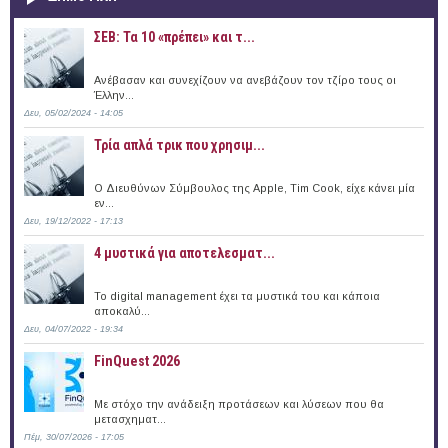
ΣΕΒ: Τα 10 «πρέπει» και τ...
Ανέβασαν και συνεχίζουν να ανεβάζουν τον τζίρο τους οι
Έλλην...
Δευ, 05/02/2024 - 14:05
Τρία απλά τρικ που χρησιμ...
Ο Διευθύνων Σύμβουλος της Apple, Tim Cook, είχε κάνει μία
εν...
Δευ, 19/12/2022 - 17:13
4 μυστικά για αποτελεσματ...
Το digital management έχει τα μυστικά του και κάποια
αποκαλύ...
Δευ, 04/07/2022 - 19:34
FinQuest 2026
Με στόχο την ανάδειξη προτάσεων και λύσεων που θα
μετασχηματ...
Πέμ, 30/07/2026 - 17:05