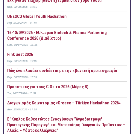
ελληνικών επιχειρήσεων έχει μπει στον χορό του AI
Κυρ, 02/08/2026 - 17:19
UNESCO Global Youth Hackathon
Σάβ, 01/08/2026 - 11:13
16-18/09/2026 - EU-Japan Biotech & Pharma Partnering
Conference 2026 (Διαδίκτυο)
Παρ, 31/07/2026 - 21:35
FinQuest 2026
Πέμ, 30/07/2026 - 17:05
Πώς ένα πλακάκι συνδέεται με την κβαντική κρυπτογραφία
Πέμ, 30/07/2026 - 11:59
Προοπτικές για τους CIOs το 2026 (Μέρος Β)
Τρί, 28/07/2026 - 13:59
Διαγωνισμός Καινοτομίας «Greece – Türkiye Hackathon 2026»
Δευ, 27/07/2026 - 17:55
B' Κύκλος Καθεστώτος Ενοσχύσεων "Αγροδιατροφή –
Πρωτογενής Παραγωγή και Μεταποίηση Γεωργικών Προϊόντων –
Αλιεία – Υδατοκαλλιέργεια”