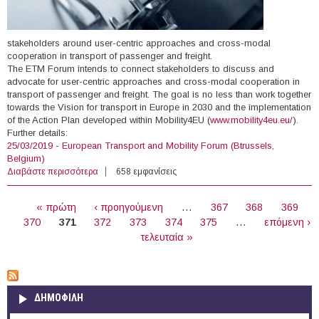
stakeholders around user-centric approaches and cross-modal
cooperation in transport of passenger and freight.
The ETM Forum intends to connect stakeholders to discuss and
advocate for user-centric approaches and cross-modal cooperation in
transport of passenger and freight. The goal is no less than work together
towards the Vision for transport in Europe in 2030 and the implementation
of the Action Plan developed within Mobility4EU (
www.mobility4eu.eu/
).
Further details:
25/03/2019 - European Transport and Mobility Forum (Btrussels,
Belgium)
Διαβάστε περισσότερα
για 25/03/2019 - European Transport and Mobility Forum
658 εμφανίσεις
(Btrussels, Belgium)
ΣΕΛΊΔΕΣ
« πρώτη
‹ προηγούμενη
…
367
368
369
370
371
372
373
374
375
…
επόμενη ›
τελευταία »
ΔΗΜΟΦΙΛΗ