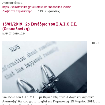
Αναλυτικότερα:
https://xeirotexnika.gr/xeirotexnika-thessalias-2019/
Διαβάστε περισσότερα
για 06-07/04/2019 - Χειροτέχνικα Θεσσαλίας 2019
1195 εμφανίσεις
(Βόλος)
15/03/2019 - 2ο Συνέδριο του Σ.Α.Σ.Ο.Ε.Ε.
(Θεσσαλονίκη)
ΜΑΡ 07, 2019 10:34
Το 2ο
Συνέδριο του Σ.Α.Σ.Ο.Ε.Ε. με θέμα " Κλιματική Αλλαγή και Αγροτική
Ανάπτυξη" θα πραγματοποιηθεί την Παρασκευή, 15 Μαρτίου 2019, στο