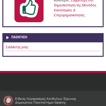
καλύτεροι.
Συμμετοχή στη
δημοσκόπηση της Μονάδας
Καινοτομίας &
Επιχειρηματικότητας
ΠΛΟΉΓΗΣΗ
Συλλέκτης ροής