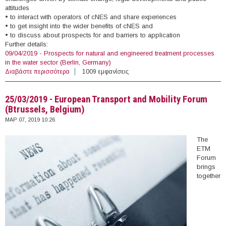
attitudes
• to interact with operators of cNES and share experiences
• to get insight into the wider benefits of cNES and
• to discuss about prospects for and barriers to application
Further details:
09/04/2019 - Prospects for natural and engineered treatment processes
in the water sector (Berlin, Germany)
Διαβάστε περισσότερα
για 09/04/2019 - Prospects for natural and engineered
1009 εμφανίσεις
treatment processes in the water sector (Berlin,
Germany)
25/03/2019 - European Transport and Mobility Forum
(Btrussels, Belgium)
ΜΑΡ 07, 2019 10:26
The
ETM
Forum
brings
together