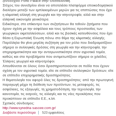
ξενοδοχείο Porto Palace στην Θεσσαλονίκη.
Στόχος του συνεδρίου είναι να αποτελέσει πλατφόρμα εποικοδομητικού
διαλόγου μεταξύ των εμπλεκομένων μερών για τις επιπτώσεις που έχει
η κλιματική αλλαγή στη γεωργία και την κτηνοτροφία, αλλά και στην
ελληνική οικονομία γενικότερα.
Ειδικότερα, στο επίκεντρο των συζητήσεων θα τεθούν ζητήματα που
έχουν σχέση με την ασφάλεια και τους τρόπους προστασίας των
γεωργικών εκμεταλλεύσεων, αλλά και τις βασικές κατευθύνσεις που έχει
θέσει η Ευρωπαϊκή Ένωση πάνω στο θέμα της κλιματικής αλλαγής.
Παράλληλα θα γίνει μεγάλη συζήτηση για τον ρόλο που διαδραματίζουν
σήμερα οι συλλογικές δράσεις στη γεωργία και την κτηνοτροφία, την
επιχειρηματικότητα και την ανταγωνιστικότητα στον αγροτικό τομέα,
καθώς και στα προβλήματα που αντιμετωπίζουν σήμερα οι χιλιάδες
Έλληνες γεωργοί και κτηνοτρόφοι. ​
Απευθύνεται σε όλους όσοι δραστηριοποιούνται σε πεδία που έχουν
σχέση με τον αγροτικό τομέα, είτε σε επίπεδο συλλογικών δράσεων, είτε
σε επίπεδο επιχειρηματικής δραστηριότητας.
Η θεματολογία του αφορά όλες τις δραστηριότητες: από την πρωτογενή
παραγωγή μέχρι τη διάθεση των προϊόντων, τις μεταφορές, τις
ασφάλειες, τις εξαγωγές, τη χρηματοδότηση, την τεχνολογία, την
καινοτομία, τις εισροές, τις αλλαγές και τις νέες προκλήσεις που
προκύπτουν σε επίπεδο Ε.Ε., κ.λπ.
Σχετικός σύνδεσμος:
http://www.synedria-sasoee.com.gr/
Διαβάστε περισσότερα
για 15/03/2019 - 2ο Συνέδριο του Σ.Α.Σ.Ο.Ε.Ε.
523 εμφανίσεις