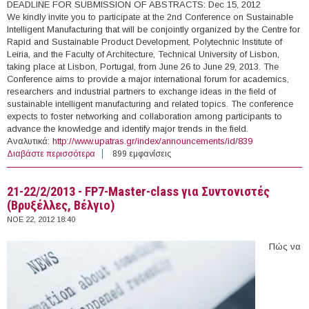
DEADLINE FOR SUBMISSION OF ABSTRACTS: Dec 15, 2012
We kindly invite you to participate at the 2nd Conference on Sustainable
Intelligent Manufacturing that will be conjointly organized by the Centre for
Rapid and Sustainable Product Development, Polytechnic Institute of
Leiria, and the Faculty of Architecture, Technical University of Lisbon,
taking place at Lisbon, Portugal, from June 26 to June 29, 2013. The
Conference aims to provide a major international forum for academics,
researchers and industrial partners to exchange ideas in the field of
sustainable intelligent manufacturing and related topics. The conference
expects to foster networking and collaboration among participants to
advance the knowledge and identify major trends in the field.
Αναλυτικά:
http://www.upatras.gr/index/announcements/id/839
Διαβάστε περισσότερα
για 26-29/6/2013 - Call for Abstracts - 2nd Conference on
899 εμφανίσεις
Sustainable Intelligent Manufacturing (Λισσαβώνα,
Πορτογαλία)
21-22/2/2013 - FP7-Master-class για Συντονιστές
(Βρυξέλλες, Βέλγιο)
ΝΟΕ 22, 2012 18:40
Πώς να