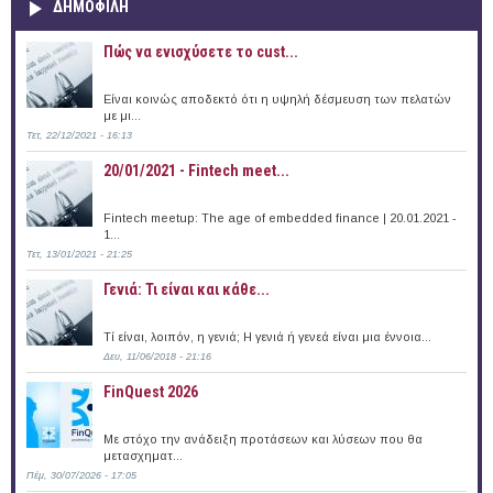
ΔΗΜΟΦΙΛΗ
Πώς να ενισχύσετε το cust...
Είναι κοινώς αποδεκτό ότι η υψηλή δέσμευση των πελατών
με μι...
Τετ, 22/12/2021 - 16:13
20/01/2021 - Fintech meet...
Fintech meetup: The age of embedded finance | 20.01.2021 -
1...
Τετ, 13/01/2021 - 21:25
Γενιά: Τι είναι και κάθε...
Τί είναι, λοιπόν, η γενιά; Η γενιά ή γενεά είναι μια έννοια...
Δευ, 11/06/2018 - 21:16
FinQuest 2026
Με στόχο την ανάδειξη προτάσεων και λύσεων που θα
μετασχηματ...
Πέμ, 30/07/2026 - 17:05