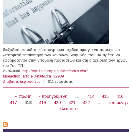
διεξοδικό εκπαιδευτικό πρόγραμμα σχεδιάστηκε για να παρέχει μια
λεπτομερή επισκόπηση των κανόνων βιοηθικής, που θα πρέπει να
εφαρμόζονται στην υποβολή προτάσεων και στη διαχείριση των έργων
του 7ου ΠΠ.
Αναλυτικά:
http://cordis.europa.eu/wire/index.cfm?
fuseaction=article.Detail&rcn=32989
Διαβάστε περισσότερα
για 12-13/12/2012 - Εκπαιδευτικό Πρόγραμμα για
811 εμφανίσεις
θέματα Βιοηθικής των έργων του ΠΠ7 (Τορίνο, Ιταλία)
ΣΕΛΊΔΕΣ
« πρώτη
‹ προηγούμενη
…
414
415
416
417
418
419
420
421
422
…
επόμενη ›
τελευταία »