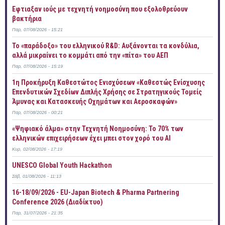
Έφτιαξαν ιούς με τεχνητή νοημοσύνη που εξολοθρεύουν
βακτήρια
Παρ, 07/08/2026 - 15:21
Το «παράδοξο» του ελληνικού R&D: Αυξάνονται τα κονδύλια,
αλλά μικραίνει το κομμάτι από την «πίτα» του ΑΕΠ
Παρ, 07/08/2026 - 15:19
1η Προκήρυξη Καθεστώτος Ενισχύσεων «Καθεστώς Ενίσχυσης
Επενδυτικών Σχεδίων Διπλής Χρήσης σε Στρατηγικούς Τομείς
Άμυνας και Κατασκευής Οχημάτων και Αεροσκαφών»
Παρ, 07/08/2026 - 00:21
«Ψηφιακό άλμα» στην Τεχνητή Νοημοσύνη: Το 70% των
ελληνικών επιχειρήσεων έχει μπει στον χορό του AI
Κυρ, 02/08/2026 - 17:19
UNESCO Global Youth Hackathon
Σάβ, 01/08/2026 - 11:13
16-18/09/2026 - EU-Japan Biotech & Pharma Partnering
Conference 2026 (Διαδίκτυο)
Παρ, 31/07/2026 - 21:35