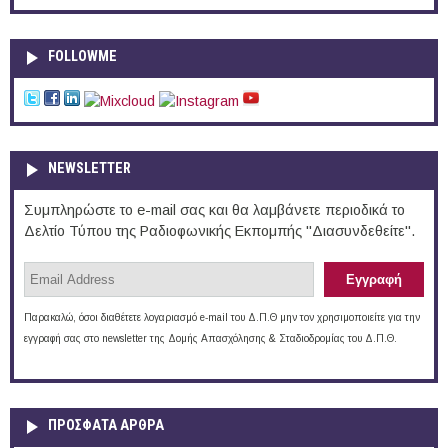
FOLLOWME
NEWSLETTER
Συμπληρώστε το e-mail σας και θα λαμβάνετε περιοδικά το
Δελτίο Τύπου της Ραδιοφωνικής Εκπομπής "Διασυνδεθείτε".
Παρακαλώ, όσοι διαθέτετε λογαριασμό e-mail του Δ.Π.Θ μην τον χρησιμοποιείτε για την
εγγραφή σας στο newsletter της Δομής Απασχόλησης & Σταδιοδρομίας του Δ.Π.Θ.
ΠΡOΣΦΑΤΑ AΡΘΡΑ