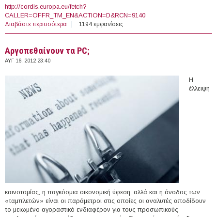
http://cordis.europa.eu/fetch?
CALLER=OFFR_TM_EN&ACTION=D&RCN=9140
Διαβάστε περισσότερα
για Χαμηλό κόστος παραγωγής για εξαρτήματα υψηλής
1194 εμφανίσεις
ακρίβειας
Αργοπεθαίνουν τα PC;
ΑΥΓ 16, 2012 23:40
Η
έλλειψη
καινοτομίας, η παγκόσμια οικονομική ύφεση, αλλά και η άνοδος των
«ταμπλετών» είναι οι παράμετροι στις οποίες οι αναλυτές αποδίδουν
το μειωμένο αγοραστικό ενδιαφέρον για τους προσωπικούς