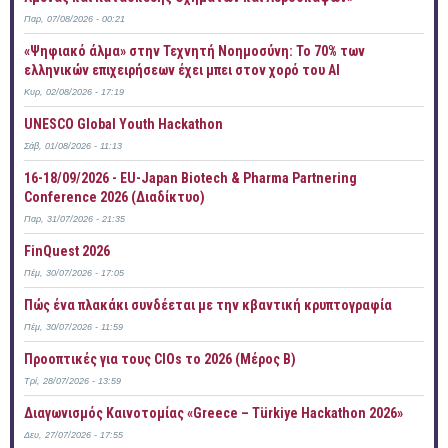
Παρ, 07/08/2026 - 00:21
«Ψηφιακό άλμα» στην Τεχνητή Νοημοσύνη: Το 70% των
ελληνικών επιχειρήσεων έχει μπει στον χορό του AI
Κυρ, 02/08/2026 - 17:19
UNESCO Global Youth Hackathon
Σάβ, 01/08/2026 - 11:13
16-18/09/2026 - EU-Japan Biotech & Pharma Partnering
Conference 2026 (Διαδίκτυο)
Παρ, 31/07/2026 - 21:35
FinQuest 2026
Πέμ, 30/07/2026 - 17:05
Πώς ένα πλακάκι συνδέεται με την κβαντική κρυπτογραφία
Πέμ, 30/07/2026 - 11:59
Προοπτικές για τους CIOs το 2026 (Μέρος Β)
Τρί, 28/07/2026 - 13:59
Διαγωνισμός Καινοτομίας «Greece – Türkiye Hackathon 2026»
Δευ, 27/07/2026 - 17:55