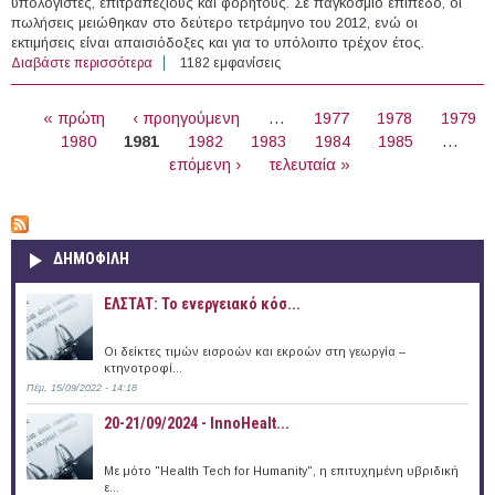
υπολογιστές, επιτραπέζιους και φορητούς. Σε παγκόσμιο επίπεδο, οι
πωλήσεις μειώθηκαν στο δεύτερο τετράμηνο του 2012, ενώ οι
εκτιμήσεις είναι απαισιόδοξες και για το υπόλοιπο τρέχον έτος.
Διαβάστε περισσότερα
για Αργοπεθαίνουν τα PC;
1182 εμφανίσεις
ΣΕΛΊΔΕΣ
« πρώτη
‹ προηγούμενη
…
1977
1978
1979
1980
1981
1982
1983
1984
1985
…
επόμενη ›
τελευταία »
ΔΗΜΟΦΙΛΗ
ΕΛΣΤΑΤ: Το ενεργειακό κόσ...
Οι δείκτες τιμών εισροών και εκροών στη γεωργία –
κτηνοτροφί...
Πέμ, 15/09/2022 - 14:18
20-21/09/2024 - InnoHealt...
Με μότο "Health Tech for Humanity", η επιτυχημένη υβριδική
ε...