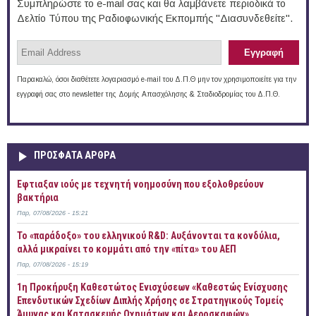
Συμπληρώστε το e-mail σας και θα λαμβάνετε περιοδικά το
Δελτίο Τύπου της Ραδιοφωνικής Εκπομπής "Διασυνδεθείτε".
Παρακαλώ, όσοι διαθέτετε λογαριασμό e-mail του Δ.Π.Θ μην τον χρησιμοποιείτε για την
εγγραφή σας στο newsletter της Δομής Απασχόλησης & Σταδιοδρομίας του Δ.Π.Θ.
ΠΡOΣΦΑΤΑ AΡΘΡΑ
Έφτιαξαν ιούς με τεχνητή νοημοσύνη που εξολοθρεύουν
βακτήρια
Παρ, 07/08/2026 - 15:21
Το «παράδοξο» του ελληνικού R&D: Αυξάνονται τα κονδύλια,
αλλά μικραίνει το κομμάτι από την «πίτα» του ΑΕΠ
Παρ, 07/08/2026 - 15:19
1η Προκήρυξη Καθεστώτος Ενισχύσεων «Καθεστώς Ενίσχυσης
Επενδυτικών Σχεδίων Διπλής Χρήσης σε Στρατηγικούς Τομείς
Άμυνας και Κατασκευής Οχημάτων και Αεροσκαφών»