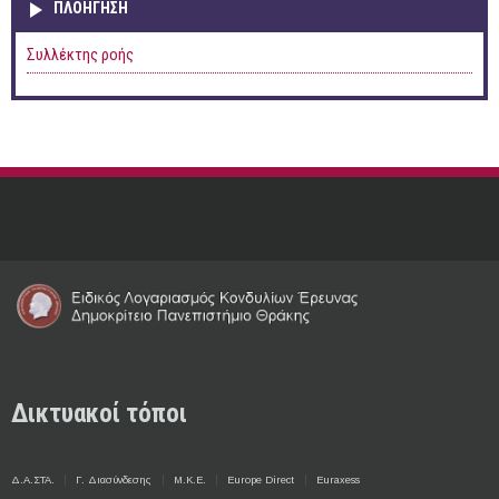
ΠΛΟΉΓΗΣΗ
Συλλέκτης ροής
Δικτυακοί τόποι
Δ.Α.ΣΤΑ.
Γ. Διασύνδεσης
Μ.Κ.Ε.
Europe Direct
Euraxess