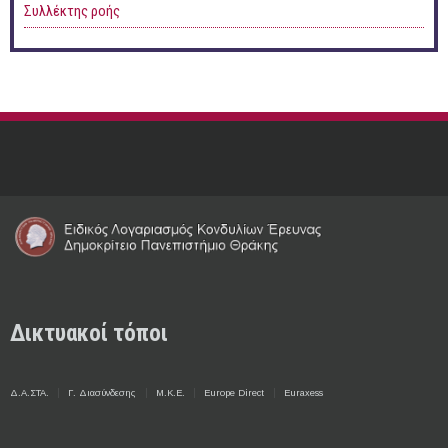
Συλλέκτης ροής
Δικτυακοί τόποι
Δ.Α.ΣΤΑ.
Γ. Διασύνδεσης
Μ.Κ.Ε.
Europe Direct
Euraxess