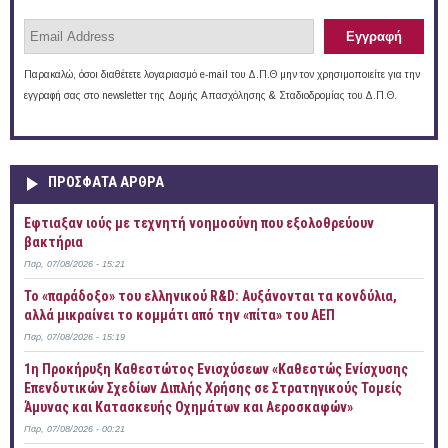
Παρακαλώ, όσοι διαθέτετε λογαριασμό e-mail του Δ.Π.Θ μην τον χρησιμοποιείτε για την
εγγραφή σας στο newsletter της Δομής Απασχόλησης & Σταδιοδρομίας του Δ.Π.Θ.
ΠΡOΣΦΑΤΑ AΡΘΡΑ
Έφτιαξαν ιούς με τεχνητή νοημοσύνη που εξολοθρεύουν
βακτήρια
Παρ, 07/08/2026 - 15:21
Το «παράδοξο» του ελληνικού R&D: Αυξάνονται τα κονδύλια,
αλλά μικραίνει το κομμάτι από την «πίτα» του ΑΕΠ
Παρ, 07/08/2026 - 15:19
1η Προκήρυξη Καθεστώτος Ενισχύσεων «Καθεστώς Ενίσχυσης
Επενδυτικών Σχεδίων Διπλής Χρήσης σε Στρατηγικούς Τομείς
Άμυνας και Κατασκευής Οχημάτων και Αεροσκαφών»
Παρ, 07/08/2026 - 00:21