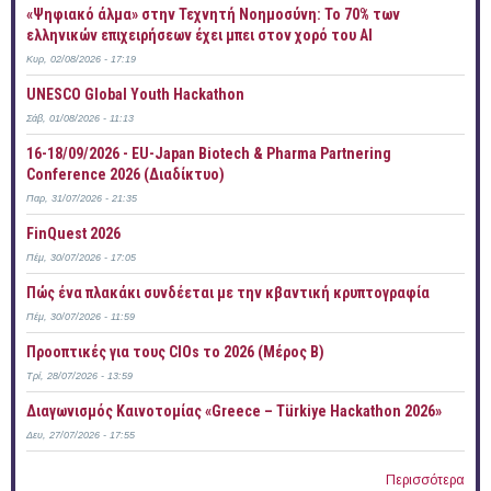
«Ψηφιακό άλμα» στην Τεχνητή Νοημοσύνη: Το 70% των
ελληνικών επιχειρήσεων έχει μπει στον χορό του AI
Κυρ, 02/08/2026 - 17:19
UNESCO Global Youth Hackathon
Σάβ, 01/08/2026 - 11:13
16-18/09/2026 - EU-Japan Biotech & Pharma Partnering
Conference 2026 (Διαδίκτυο)
Παρ, 31/07/2026 - 21:35
FinQuest 2026
Πέμ, 30/07/2026 - 17:05
Πώς ένα πλακάκι συνδέεται με την κβαντική κρυπτογραφία
Πέμ, 30/07/2026 - 11:59
Προοπτικές για τους CIOs το 2026 (Μέρος Β)
Τρί, 28/07/2026 - 13:59
Διαγωνισμός Καινοτομίας «Greece – Türkiye Hackathon 2026»
Δευ, 27/07/2026 - 17:55
Περισσότερα