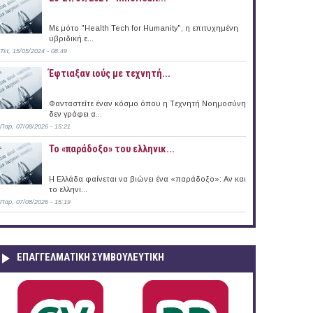
Με μότο "Health Tech for Humanity", η επιτυχημένη
υβριδική ε...
Τετ, 15/05/2024 - 08:49
Leader ανά την Ελλάδα
Έφτιαξαν ιούς με τεχνητή...
Φανταστείτε έναν κόσμο όπου η Tεχνητή Nοημοσύνη
δεν γράφει α...
Παρ, 07/08/2026 - 15:21
Το «παράδοξο» του ελληνικ...
Η Ελλάδα φαίνεται να βιώνει ένα «παράδοξο»: Αν και
το ελληνι...
Παρ, 07/08/2026 - 15:19
ΕΠΑΓΓΕΛΜΑΤΙΚΉ ΣΥΜΒΟΥΛΕΥΤΙΚΉ