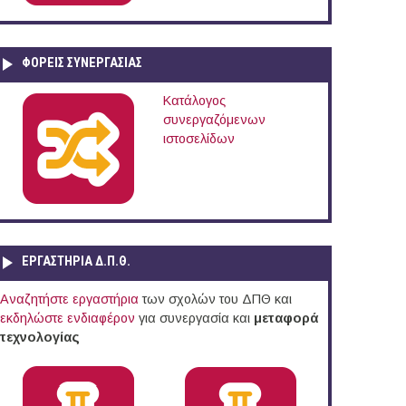
ΦΟΡΕΙΣ ΣΥΝΕΡΓΑΣΙΑΣ
Κατάλογος
συνεργαζόμενων
ιστοσελίδων
ΕΡΓΑΣΤΗΡΙΑ Δ.Π.Θ.
Αναζητήστε εργαστήρια
των σχολών του ΔΠΘ και
εκδηλώστε ενδιαφέρον
για συνεργασία και
μεταφορά
ου Προγράμματος-Πλαισίου "Future Internet"-2013
τεχνολογίας