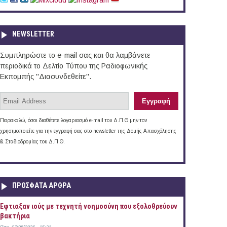
NEWSLETTER
Συμπληρώστε το e-mail σας και θα λαμβάνετε
περιοδικά το Δελτίο Τύπου της Ραδιοφωνικής
Εκπομπής "Διασυνδεθείτε".
Παρακαλώ, όσοι διαθέτετε λογαριασμό e-mail του Δ.Π.Θ μην τον
χρησιμοποιείτε για την εγγραφή σας στο newsletter της Δομής Απασχόλησης
& Σταδιοδρομίας του Δ.Π.Θ.
ΠΡOΣΦΑΤΑ AΡΘΡΑ
Έφτιαξαν ιούς με τεχνητή νοημοσύνη που εξολοθρεύουν
βακτήρια