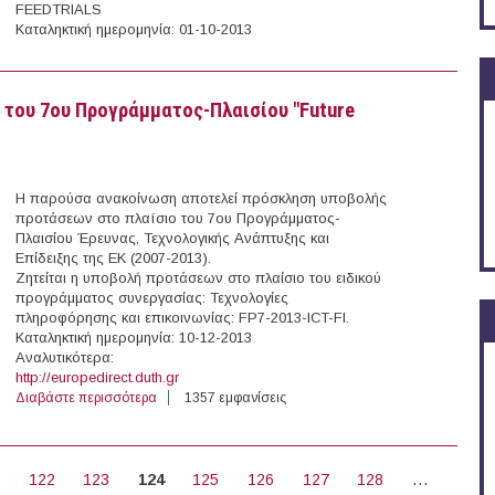
FEEDTRIALS
Καταληκτική ημερομηνία: 01-10-2013
πλαίσιο του 7ου Προγράμματος-Πλαισίου FEEDTRIALS KBBE 2013
του 7ου Προγράμματος-Πλαισίου "Future
Η παρούσα ανακοίνωση αποτελεί πρόσκληση υποβολής
προτάσεων στο πλαíσιο του 7ου Προγράμματος-
Πλαισίου Έρευνας, Τεχνολογικής Ανάπτυξης και
Επίδειξης της ΕΚ (2007-2013).
Ζητείται η υποβολή προτάσεων στο πλαίσιο του ειδικού
προγράμματος συνεργασίας: Τεχνολογίες
πληροφόρησης και επικοινωνίας: FP7-2013-ICT-FI.
Καταληκτική ημερομηνία: 10-12-2013
Aναλυτικότερα:
http://europedirect.duth.gr
Διαβάστε περισσότερα
για Πρόσκληση Υποβολής Προτάσεων στο πλαίσιο του 7
1357 εμφανίσεις
1
122
123
124
125
126
127
128
…