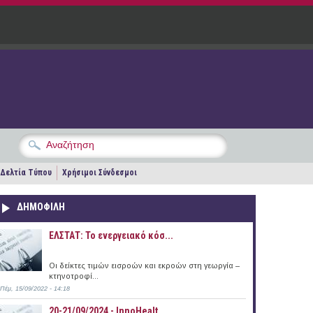
Δελτία Τύπου
Χρήσιμοι Σύνδεσμοι
ΔΗΜΟΦΙΛΗ
ΕΛΣΤΑΤ: Το ενεργειακό κόσ...
Οι δείκτες τιμών εισροών και εκροών στη γεωργία –
κτηνοτροφί...
Πέμ, 15/09/2022 - 14:18
20-21/09/2024 - InnoHealt...