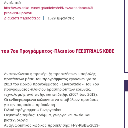
Αναλυτικά:
http://www.anko-eunet.gr/articles/el/News/readabout/3i-
prosklisi-upovoli...
Διαβάστε περισσότερα
για 3η πρόσκληση υποβολής προτάσεων «Ελλάδα-πρώη
1529 εμφανίσεις
του 7ου Προγράμματος-Πλαισίου FEEDTRIALS KBBE
Ανακοινώνεται η προκήρυξη προσκλήσεων υποβολής
προτάσεων βάσει του προγράμματος εργασιών για το
2013 του ειδικού προγράμματος «Συνεργασία», του 7ου
προγράμματος-πλαισίου δραστηριοτήτων έρευνας,
τεχνολογικής ανάπτυξης και επίδειξης (2007 έως 2013).
Οι ενδιαφερόμενοι καλούνται να υποβάλουν προτάσεις
για την παρακάτω πρόσκληση.
Ειδικό πρόγραμμα: «Συνεργασία»
Θεματικός τομέας: Τρόφιμα, γεωργία και αλιεία, και
βιοτεχνολογία
Αναγνωριστικός κωδικός πρόσκλησης: FP7-KBBE-2013-