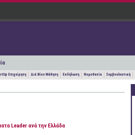
ία
artUp Επιχείρηση
Διά Βίου Μάθηση
Εκδήλωση
Νομοθεσία
Συμβουλευτική
ατα Leader ανά την Ελλάδα