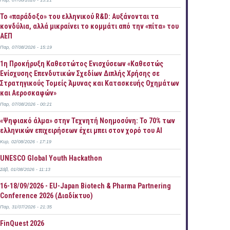
Παρ, 07/08/2026 - 15:21
Το «παράδοξο» του ελληνικού R&D: Αυξάνονται τα
κονδύλια, αλλά μικραίνει το κομμάτι από την «πίτα» του
ΑΕΠ
Παρ, 07/08/2026 - 15:19
1η Προκήρυξη Καθεστώτος Ενισχύσεων «Καθεστώς
Ενίσχυσης Επενδυτικών Σχεδίων Διπλής Χρήσης σε
Στρατηγικούς Τομείς Άμυνας και Κατασκευής Οχημάτων
και Αεροσκαφών»
Παρ, 07/08/2026 - 00:21
«Ψηφιακό άλμα» στην Τεχνητή Νοημοσύνη: Το 70% των
ελληνικών επιχειρήσεων έχει μπει στον χορό του AI
Κυρ, 02/08/2026 - 17:19
UNESCO Global Youth Hackathon
Σάβ, 01/08/2026 - 11:13
16-18/09/2026 - EU-Japan Biotech & Pharma Partnering
Conference 2026 (Διαδίκτυο)
Παρ, 31/07/2026 - 21:35
FinQuest 2026