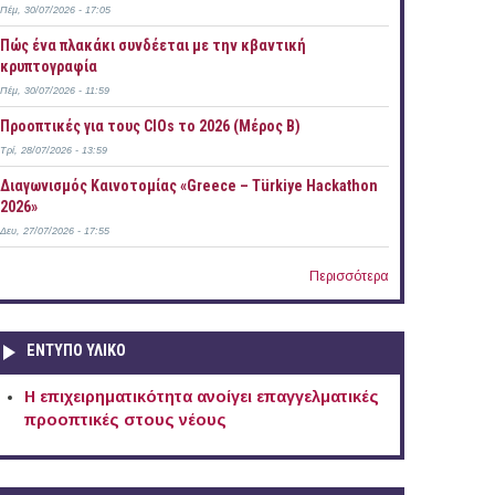
Πέμ, 30/07/2026 - 17:05
Πώς ένα πλακάκι συνδέεται με την κβαντική
κρυπτογραφία
Πέμ, 30/07/2026 - 11:59
Προοπτικές για τους CIOs το 2026 (Μέρος Β)
Τρί, 28/07/2026 - 13:59
Διαγωνισμός Καινοτομίας «Greece – Türkiye Hackathon
2026»
Δευ, 27/07/2026 - 17:55
Περισσότερα
ΕΝΤΥΠΟ ΥΛΙΚΟ
Η επιχειρηματικότητα ανοίγει επαγγελματικές
προοπτικές στους νέους