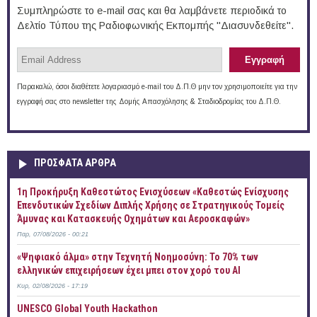
Συμπληρώστε το e-mail σας και θα λαμβάνετε περιοδικά το
Δελτίο Τύπου της Ραδιοφωνικής Εκπομπής "Διασυνδεθείτε".
Παρακαλώ, όσοι διαθέτετε λογαριασμό e-mail του Δ.Π.Θ μην τον χρησιμοποιείτε για την
εγγραφή σας στο newsletter της Δομής Απασχόλησης & Σταδιοδρομίας του Δ.Π.Θ.
ΠΡOΣΦΑΤΑ AΡΘΡΑ
1η Προκήρυξη Καθεστώτος Ενισχύσεων «Καθεστώς Ενίσχυσης
Επενδυτικών Σχεδίων Διπλής Χρήσης σε Στρατηγικούς Τομείς
Άμυνας και Κατασκευής Οχημάτων και Αεροσκαφών»
Παρ, 07/08/2026 - 00:21
«Ψηφιακό άλμα» στην Τεχνητή Νοημοσύνη: Το 70% των
ελληνικών επιχειρήσεων έχει μπει στον χορό του AI
Κυρ, 02/08/2026 - 17:19
UNESCO Global Youth Hackathon