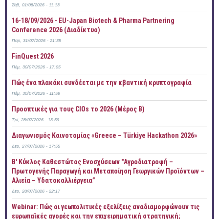
Σάβ, 01/08/2026 - 11:13
16-18/09/2026 - EU-Japan Biotech & Pharma Partnering
Conference 2026 (Διαδίκτυο)
Παρ, 31/07/2026 - 21:35
FinQuest 2026
Πέμ, 30/07/2026 - 17:05
Πώς ένα πλακάκι συνδέεται με την κβαντική κρυπτογραφία
Πέμ, 30/07/2026 - 11:59
Προοπτικές για τους CIOs το 2026 (Μέρος Β)
Τρί, 28/07/2026 - 13:59
Διαγωνισμός Καινοτομίας «Greece – Türkiye Hackathon 2026»
Δευ, 27/07/2026 - 17:55
B' Κύκλος Καθεστώτος Ενοσχύσεων "Αγροδιατροφή –
Πρωτογενής Παραγωγή και Μεταποίηση Γεωργικών Προϊόντων –
Αλιεία – Υδατοκαλλιέργεια”
Δευ, 20/07/2026 - 22:17
Webinar: Πώς οι γεωπολιτικές εξελίξεις αναδιαμορφώνουν τις
ευρωπαϊκές αγορές και την επιχειρηματική στρατηγική;