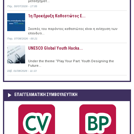
μετασχηματ...
Πέμ, 30/07/2026 - 17:05
1η Προκήρυξη Καθεστώτος Ε...
Σκοπός του παρόντος καθεστώτος είναι η ενίσχυση των
επενδυτι...
Παρ, 07/08/2026 - 00:21
UNESCO Global Youth Hacka...
Under the theme "Play Your Part: Youth Designing the
Future...
Σάβ, 01/08/2026 - 11:13
ΕΠΑΓΓΕΛΜΑΤΙΚΉ ΣΥΜΒΟΥΛΕΥΤΙΚΉ