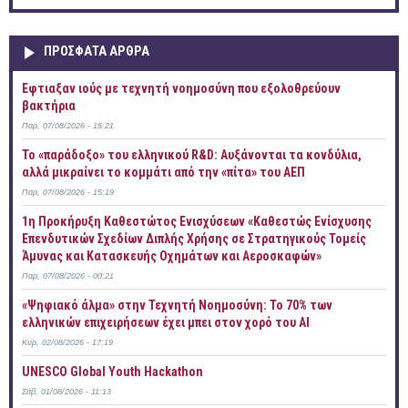
ΠΡOΣΦΑΤΑ AΡΘΡΑ
Έφτιαξαν ιούς με τεχνητή νοημοσύνη που εξολοθρεύουν
βακτήρια
Παρ, 07/08/2026 - 15:21
Το «παράδοξο» του ελληνικού R&D: Αυξάνονται τα κονδύλια,
αλλά μικραίνει το κομμάτι από την «πίτα» του ΑΕΠ
Παρ, 07/08/2026 - 15:19
1η Προκήρυξη Καθεστώτος Ενισχύσεων «Καθεστώς Ενίσχυσης
Επενδυτικών Σχεδίων Διπλής Χρήσης σε Στρατηγικούς Τομείς
Άμυνας και Κατασκευής Οχημάτων και Αεροσκαφών»
Παρ, 07/08/2026 - 00:21
«Ψηφιακό άλμα» στην Τεχνητή Νοημοσύνη: Το 70% των
ελληνικών επιχειρήσεων έχει μπει στον χορό του AI
Κυρ, 02/08/2026 - 17:19
UNESCO Global Youth Hackathon
Σάβ, 01/08/2026 - 11:13