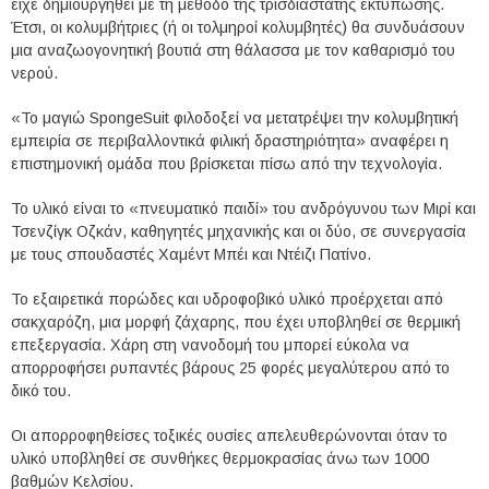
είχε δημιουργηθεί με τη μέθοδο της τρισδιάστατης εκτύπωσης.
Έτσι, οι κολυμβήτριες (ή οι τολμηροί κολυμβητές) θα συνδυάσουν
μια αναζωογονητική βουτιά στη θάλασσα με τον καθαρισμό του
νερού.
«Το μαγιώ SpongeSuit φιλοδοξεί να μετατρέψει την κολυμβητική
εμπειρία σε περιβαλλοντικά φιλική δραστηριότητα» αναφέρει η
επιστημονική ομάδα που βρίσκεται πίσω από την τεχνολογία.
Το υλικό είναι το «πνευματικό παιδί» του ανδρόγυνου των Μιρί και
Τσενζίγκ Οζκάν, καθηγητές μηχανικής και οι δύο, σε συνεργασία
με τους σπουδαστές Χαμέντ Μπέι και Ντέιζι Πατίνο.
Το εξαιρετικά πορώδες και υδροφοβικό υλικό προέρχεται από
σακχαρόζη, μια μορφή ζάχαρης, που έχει υποβληθεί σε θερμική
επεξεργασία. Χάρη στη νανοδομή του μπορεί εύκολα να
απορροφήσει ρυπαντές βάρους 25 φορές μεγαλύτερου από το
δικό του.
Οι απορροφηθείσες τοξικές ουσίες απελευθερώνονται όταν το
υλικό υποβληθεί σε συνθήκες θερμοκρασίας άνω των 1000
βαθμών Κελσίου.