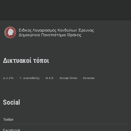
Δικτυακοί τόποι
Δ.Α.ΣΤΑ.
Γ. Διασύνδεσης
Μ.Κ.Ε.
Europe Direct
Euraxess
Social
Twitter
Facebook