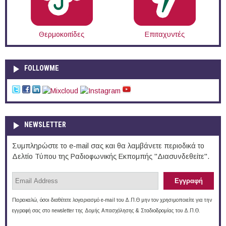
Θερμοκοιτίδες
Επιταχυντές
FOLLOWME
NEWSLETTER
Συμπληρώστε το e-mail σας και θα λαμβάνετε περιοδικά το
Δελτίο Τύπου της Ραδιοφωνικής Εκπομπής "Διασυνδεθείτε".
Παρακαλώ, όσοι διαθέτετε λογαριασμό e-mail του Δ.Π.Θ μην τον χρησιμοποιείτε για την
εγγραφή σας στο newsletter της Δομής Απασχόλησης & Σταδιοδρομίας του Δ.Π.Θ.