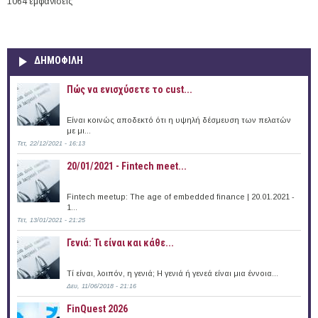
1064 εμφανίσεις
ΔΗΜΟΦΙΛΗ
Πώς να ενισχύσετε το cust...
Είναι κοινώς αποδεκτό ότι η υψηλή δέσμευση των πελατών
με μι...
Τετ, 22/12/2021 - 16:13
20/01/2021 - Fintech meet...
Fintech meetup: The age of embedded finance | 20.01.2021 -
1...
Τετ, 13/01/2021 - 21:25
Γενιά: Τι είναι και κάθε...
Τί είναι, λοιπόν, η γενιά; Η γενιά ή γενεά είναι μια έννοια...
Δευ, 11/06/2018 - 21:16
FinQuest 2026