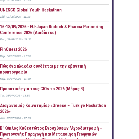
Κυρ, 02/08/2026 - 17:19
UNESCO Global Youth Hackathon
Σάβ, 01/08/2026 - 11:13
16-18/09/2026 - EU-Japan Biotech & Pharma Partnering
Conference 2026 (Διαδίκτυο)
Παρ, 31/07/2026 - 21:35
FinQuest 2026
Πέμ, 30/07/2026 - 17:05
Πώς ένα πλακάκι συνδέεται με την κβαντική
κρυπτογραφία
Πέμ, 30/07/2026 - 11:59
Προοπτικές για τους CIOs το 2026 (Μέρος Β)
Τρί, 28/07/2026 - 13:59
Διαγωνισμός Καινοτομίας «Greece – Türkiye Hackathon
2026»
Δευ, 27/07/2026 - 17:55
B' Κύκλος Καθεστώτος Ενοσχύσεων "Αγροδιατροφή –
Πρωτογενής Παραγωγή και Μεταποίηση Γεωργικών