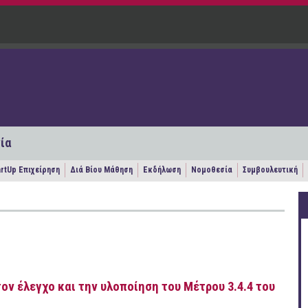
ία
artUp Επιχείρηση
Διά Βίου Μάθηση
Εκδήλωση
Νομοθεσία
Συμβουλευτική
 τον έλεγχο και την υλοποίηση του Μέτρου 3.4.4 του