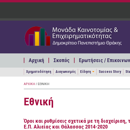
Παράκαμψη προς το κυρίως περιεχόμενο
Αρχική
Σκοπός
Ερωτήσεις / Επικοινων
Χρηματοδότηση
Διαγωνισμός
Είδηση
Success Story
St
ΑΡΧΙΚΉ
/ ΕΘΝΙΚΉ
Εθνική
Όροι και ρυθμίσεις σχετικά με τη διαχείριση,
Ε.Π. Αλιείας και Θάλασσας 2014-2020