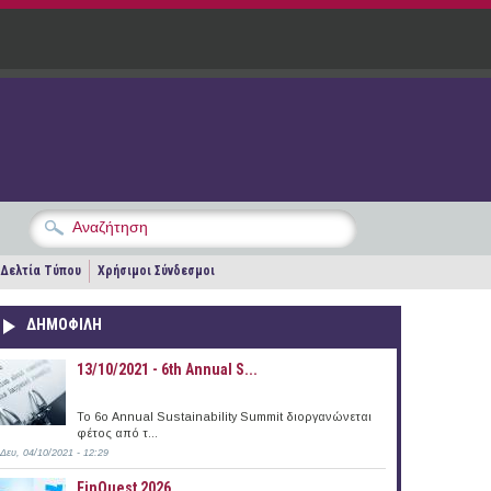
Δελτία Τύπου
Χρήσιμοι Σύνδεσμοι
ΔΗΜΟΦΙΛΗ
13/10/2021 - 6th Annual S...
To 6ο Annual Sustainability Summit διοργανώνεται
φέτος από τ...
Δευ, 04/10/2021 - 12:29
FinQuest 2026