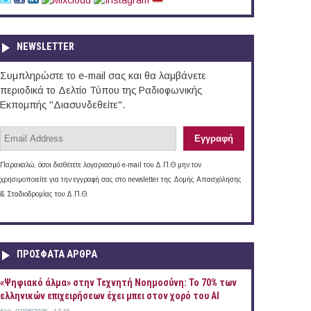
NEWSLETTER
Συμπληρώστε το e-mail σας και θα λαμβάνετε
περιοδικά το Δελτίο Τύπου της Ραδιοφωνικής
Εκπομπής "Διασυνδεθείτε".
Παρακαλώ, όσοι διαθέτετε λογαριασμό e-mail του Δ.Π.Θ μην τον
χρησιμοποιείτε για την εγγραφή σας στο newsletter της Δομής Απασχόλησης
& Σταδιοδρομίας του Δ.Π.Θ.
ΠΡOΣΦΑΤΑ AΡΘΡΑ
«Ψηφιακό άλμα» στην Τεχνητή Νοημοσύνη: Το 70% των
ελληνικών επιχειρήσεων έχει μπει στον χορό του AI