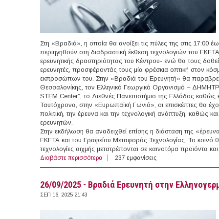
Στη «Βραδιά», η οποία θα ανοίξει τις πύλες της στις 17:00 έως
περιηγηθούν στη διαδραστική έκθεση τεχνολογιών του ΕΚΕΤΑ
ερευνητικής δραστηριότητας του Κέντρου- ενώ θα τους δοθεί
ερευνητές, προσφέροντάς τους μία φρέσκια οπτική στον κόσμ
εκπροσώπων του. Στην «Βραδιά του Ερευνητή» θα παραβρεθ
Θεσσαλονίκης, τον Ελληνικό Γεωργικό Οργανισμό – ΔΗΜΗΤΡΑ
STEM Center”, το Διεθνές Πανεπιστήμιο της Ελλάδος καθώς 
Ταυτόχρονα, στην «Ευρωπαϊκή Γωνιά», οι επισκέπτες θα έχο
πολιτική, την έρευνα και την τεχνολογική ανάπτυξη, καθώς και 
ερευνητών.
Στην εκδήλωση θα αναδειχθεί επίσης η διάσταση της «έρευνας
ΕΚΕΤΑ και του Γραφείου Μεταφοράς Τεχνολογίας. Το κοινό θ
τεχνολογίες αιχμής μετατρέπονται σε καινοτόμα προϊόντα και
Διαβάστε περισσότερα
για 26/09/2025 - Βραδιά του Ερευνητή 202
237 εμφανίσεις
26/09/2025 - Βραδιά Ερευνητή στην Ελληνογε
ΣΕΠ 16, 2025 21:43