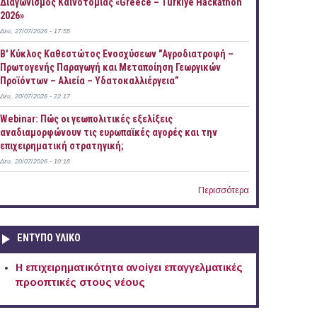
Διαγωνισμός Καινοτομίας «Greece – Türkiye Hackathon
2026»
Δευ, 27/07/2026 - 17:55
B' Κύκλος Καθεστώτος Ενοσχύσεων "Αγροδιατροφή –
Πρωτογενής Παραγωγή και Μεταποίηση Γεωργικών
Προϊόντων – Αλιεία – Υδατοκαλλιέργεια”
Δευ, 20/07/2026 - 22:17
Webinar: Πώς οι γεωπολιτικές εξελίξεις
αναδιαμορφώνουν τις ευρωπαϊκές αγορές και την
επιχειρηματική στρατηγική;
Δευ, 20/07/2026 - 10:18
Περισσότερα
ΕΝΤΥΠΟ ΥΛΙΚΟ
Η επιχειρηματικότητα ανοίγει επαγγελματικές
προοπτικές στους νέους