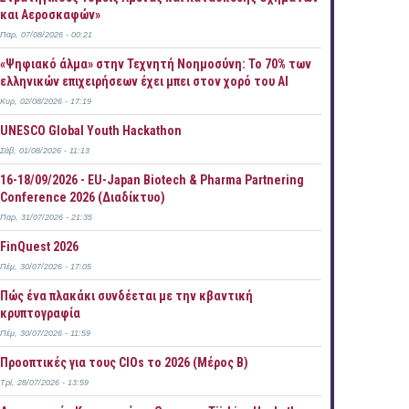
και Αεροσκαφών»
Παρ, 07/08/2026 - 00:21
«Ψηφιακό άλμα» στην Τεχνητή Νοημοσύνη: Το 70% των
ελληνικών επιχειρήσεων έχει μπει στον χορό του AI
Κυρ, 02/08/2026 - 17:19
UNESCO Global Youth Hackathon
Σάβ, 01/08/2026 - 11:13
16-18/09/2026 - EU-Japan Biotech & Pharma Partnering
Conference 2026 (Διαδίκτυο)
Παρ, 31/07/2026 - 21:35
FinQuest 2026
Πέμ, 30/07/2026 - 17:05
Πώς ένα πλακάκι συνδέεται με την κβαντική
κρυπτογραφία
Πέμ, 30/07/2026 - 11:59
Προοπτικές για τους CIOs το 2026 (Μέρος Β)
Τρί, 28/07/2026 - 13:59