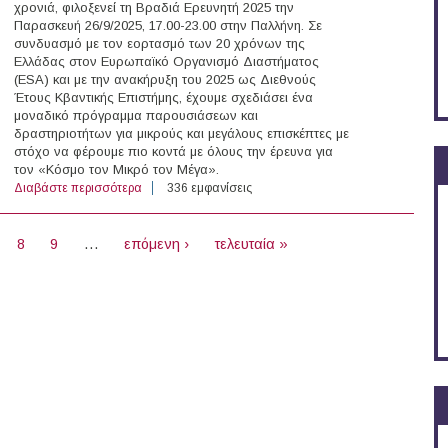
χρονιά, φιλοξενεί τη Βραδιά Ερευνητή 2025 την
Παρασκευή 26/9/2025, 17.00-23.00 στην Παλλήνη. Σε
συνδυασμό με τον εορτασμό των 20 χρόνων της
Ελλάδας στον Ευρωπαϊκό Οργανισμό Διαστήματος
(ESA) και με την ανακήρυξη του 2025 ως Διεθνούς
Έτους Κβαντικής Επιστήμης, έχουμε σχεδιάσει ένα
μοναδικό πρόγραμμα παρουσιάσεων και
δραστηριοτήτων για μικρούς και μεγάλους επισκέπτες με
στόχο να φέρουμε πιο κοντά με όλους την έρευνα για
τον «Κόσμο τον Μικρό τον Μέγα».
Διαβάστε περισσότερα
για 26/09/2025 - Βραδιά Ερευνητή στην Ελληνογερμανι
336 εμφανίσεις
8
9
…
επόμενη ›
τελευταία »