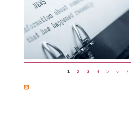
ΣΕΛΊΔΕΣ
1
2
3
4
5
6
7