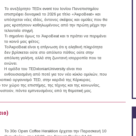
Το ανεξάρτητο TEDx event του Ιονίου Πανεπιστημίου
επιστρέφει δυναμικά το 2026 με τίτλο «ΆκροBeat» και
υπόσχεται νέες ιδέες, έντονες σκέψεις και ομιλίες που θα
μας κρατήσουν καθηλωμένους από την πρώτη μέχρι την
τελευταία στιγμή.
Τι σημαίνει όμως το ΆκροBeat και τι πρέπει να περιμένει
το κοινό μας φέτος;
ΤοΆκροBeat είναι η επίγνωση ότι η αληθινή πληρότητα
δεν βρίσκεται ούτε στο απόλυτο πάθος ούτε στην
απόλυτη γαλήνη, αλλά στη ζωντανή ισορροπία που τα
ενώνει.
Η ομάδα του TEDxIonianUniversity είναι πιο
ενθουσιασμένη από ποτέ για τον νέο κύκλο ομιλιών, που
κοπικό οργανισμό TED, στην καρδιά της Κέρκυρας.
τον χώρο της επιστήμης, της τέχνης και της κοινωνίας,
κουστούν, πάντα εμπνευσμένες από τη θεματική μας.
ρκυρα)
ειο)
Το 30ο Open Coffee Heraklion έρχεται την Παρασκευή 10