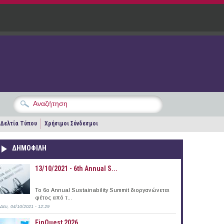
Δελτία Τύπου
Χρήσιμοι Σύνδεσμοι
ΔΗΜΟΦΙΛΗ
13/10/2021 - 6th Annual S...
To 6ο Annual Sustainability Summit διοργανώνεται
φέτος από τ...
Δευ, 04/10/2021 - 12:29
FinQuest 2026