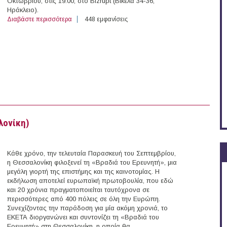
Οκτωβρίου, στις 19:00, στο Bizrupt (Βικέλα 34-36,
Ηράκλειο).
Διαβάστε περισσότερα
για 10/10/2025 - 30ο Open Coffee Heraklion (Ηράκλειο)
448 εμφανίσεις
λονίκη)
Κάθε χρόνο, την τελευταία Παρασκευή του Σεπτεμβρίου,
η Θεσσαλονίκη φιλοξενεί τη «Βραδιά του Ερευνητή», μια
μεγάλη γιορτή της επιστήμης και της καινοτομίας. Η
εκδήλωση αποτελεί ευρωπαϊκή πρωτοβουλία, που εδώ
και 20 χρόνια πραγματοποιείται ταυτόχρονα σε
περισσότερες από 400 πόλεις σε όλη την Ευρώπη.
Συνεχίζοντας την παράδοση για μία ακόμη χρονιά, το
ΕΚΕΤΑ διοργανώνει και συντονίζει τη «Βραδιά του
Ερευνητή» στη Θεσσαλονίκη, η οποία θα