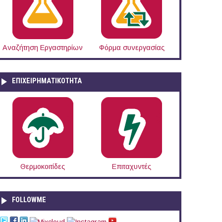
Αναζήτηση Εργαστηρίων
Φόρμα συνεργασίας
ΕΠΙΧΕΙΡΗΜΑΤΙΚΟΤΗΤΑ
κή Αγωγή (Αθήνα)
Θερμοκοιτίδες
Επιταχυντές
FOLLOWME