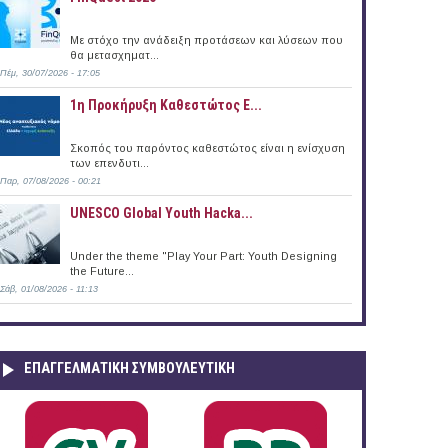
Με στόχο την ανάδειξη προτάσεων και λύσεων που
θα μετασχηματ...
Πέμ, 30/07/2026 - 17:05
1η Προκήρυξη Καθεστώτος Ε...
Σκοπός του παρόντος καθεστώτος είναι η ενίσχυση
των επενδυτι...
Παρ, 07/08/2026 - 00:21
UNESCO Global Youth Hacka...
Under the theme "Play Your Part: Youth Designing
the Future...
Σάβ, 01/08/2026 - 11:13
ΕΠΑΓΓΕΛΜΑΤΙΚΉ ΣΥΜΒΟΥΛΕΥΤΙΚΉ