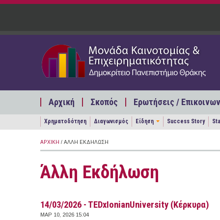
Παράκαμψη προς το κυρίως περιεχόμενο
Αρχική
Σκοπός
Ερωτήσεις / Επικοινων
Χρηματοδότηση
Διαγωνισμός
Είδηση
Success Story
St
ΑΡΧΙΚΉ
/ ΆΛΛΗ ΕΚΔΉΛΩΣΗ
Άλλη Εκδήλωση
14/03/2026 - TEDxIonianUniversity (Κέρκυρα)
ΜΑΡ 10, 2026 15:04