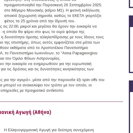
πραγματοποιηθεί την Παρασκευή 26 Σεπτεμβρίου 2025,
στο Μέγαρο Μουσικής (κτίριο Μ1). Η φετινή εκδήλωση
αποκτά ξεχωριστή σημασία, καθώς το ΕΚΕΤΑ γιορτάζει
φέτος τα 25 χρόνια από την ίδρυσή του.
 τις 22:00, μικροί και μεγάλοι θα έχουν την ευκαιρία να
 -η οποία θα φέρει στο φως το ευρύ φάσμα της
 η δυνατότητα άμεσης αλληλεπίδρασης με τους ίδιους τους
ο της επιστήμης, όπως αυτός εμφανίζεται στα μάτια των
ούν εκθέματα από το Αριστοτέλειο Πανεπιστήμιο
, το Πανεπιστήμιο Ιωαννίνων, το “Anna Papageorgiou
και τον Όμιλο Φίλων Αστρονομίας.
υν την ευκαιρία να ενημερωθούν για την ευρωπαϊκή
για τις δράσεις και τις δυνατότητες κινητικότητας των
 για την αγορά», μέσα από την παρουσία έξι spin-offs του
α μπορεί να ανακαλύψει τον τρόπο με τον οποίο, οι
 υπηρεσίες με πραγματικό αντίκτυπο.
5 (Θεσσαλονίκη)
ρμανική Αγωγή (Αθήνα)
Η Ελληνογερμανική Αγωγή για δεύτερη συνεχόμενη