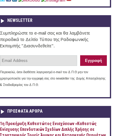
NEWSLETTER
Συμπληρώστε το e-mail σας και θα λαμβάνετε
περιοδικά το Δελτίο Τύπου της Ραδιοφωνικής
Εκπομπής "Διασυνδεθείτε".
Παρακαλώ, όσοι διαθέτετε λογαριασμό e-mail του Δ.Π.Θ μην τον
χρησιμοποιείτε για την εγγραφή σας στο newsletter της Δομής Απασχόλησης
& Σταδιοδρομίας του Δ.Π.Θ.
ΠΡOΣΦΑΤΑ AΡΘΡΑ
1η Προκήρυξη Καθεστώτος Ενισχύσεων «Καθεστώς
Ενίσχυσης Επενδυτικών Σχεδίων Διπλής Χρήσης σε
Στρατηγικούς Τομείς Άμυνας και Κατασκευής Οχημάτων