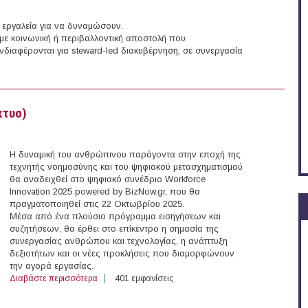
α εργαλεία για να δυναμώσουν.
 με κοινωνική ή περιβαλλοντική αποστολή που
νδιαφέρονται για steward-led διακυβέρνηση, σε συνεργασία
ccelerator του HIGGS
κτυο)
Η δυναμική του ανθρώπινου παράγοντα στην εποχή της
τεχνητής νοημοσύνης και του ψηφιακού μετασχηματισμού
θα αναδειχθεί στο ψηφιακό συνέδριο Workforce
Innovation 2025 powered by BizNow.gr, που θα
πραγματοποιηθεί στις 22 Οκτωβρίου 2025.
Μέσα από ένα πλούσιο πρόγραμμα εισηγήσεων και
συζητήσεων, θα έρθει στο επίκεντρο η σημασία της
συνεργασίας ανθρώπου και τεχνολογίας, η ανάπτυξη
δεξιοτήτων και οι νέες προκλήσεις που διαμορφώνουν
την αγορά εργασίας.
Διαβάστε περισσότερα
για 22/10/2025 - Workforce Innovation 2025 (Διαδίκτυο)
401 εμφανίσεις