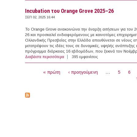
Incubation του Orange Grove 2025–26
ΣΕΠ 02, 2025 16:44
Το Orange Grove ανακοινώνει την έναρξη αιτήσεων για τον 2
26 και προσκαλεί ενδιαφερόμενους με καινοτόμες επιχειρημ
Ολλανδικής Πρεσβείας στην Ελλάδα απευθύνεται σε νέους επι
μετατρέψουν τις ιδέες τους σε δυναμικές, υψηλής ανάπτυξης ε
πρόγραμμα διάρκειας 16 εβδομάδων, που ξεκινά τον Νοέμβρ
Διαβάστε περισσότερα
για Incubation του Orange Grove 2025–26
395 εμφανίσεις
ΣΕΛΊΔΕΣ
« πρώτη
‹ προηγούμενη
…
5
6