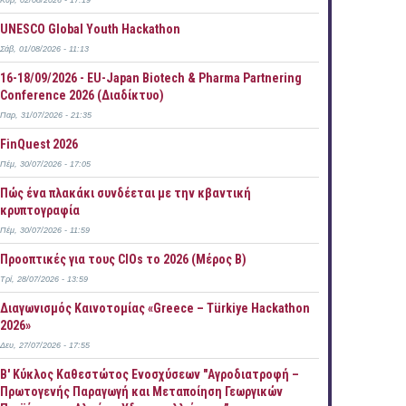
Κυρ, 02/08/2026 - 17:19
UNESCO Global Youth Hackathon
Σάβ, 01/08/2026 - 11:13
16-18/09/2026 - EU-Japan Biotech & Pharma Partnering
Conference 2026 (Διαδίκτυο)
Παρ, 31/07/2026 - 21:35
FinQuest 2026
Πέμ, 30/07/2026 - 17:05
Πώς ένα πλακάκι συνδέεται με την κβαντική
κρυπτογραφία
Πέμ, 30/07/2026 - 11:59
Προοπτικές για τους CIOs το 2026 (Μέρος Β)
Τρί, 28/07/2026 - 13:59
Διαγωνισμός Καινοτομίας «Greece – Türkiye Hackathon
2026»
Δευ, 27/07/2026 - 17:55
B' Κύκλος Καθεστώτος Ενοσχύσεων "Αγροδιατροφή –
Πρωτογενής Παραγωγή και Μεταποίηση Γεωργικών