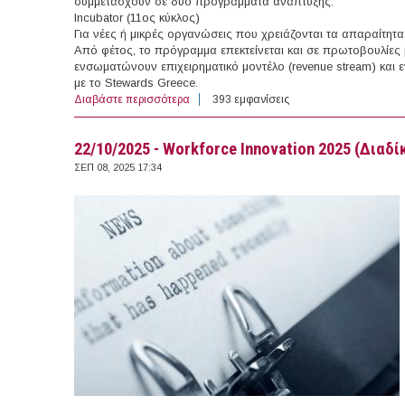
συμμετάσχουν σε δύο προγράμματα ανάπτυξης:
Incubator (11ος κύκλος)
Για νέες ή μικρές οργανώσεις που χρειάζονται τα απαραίτητ
Από φέτος, το πρόγραμμα επεκτείνεται και σε πρωτοβουλίες
ενσωματώνουν επιχειρηματικό μοντέλο (revenue stream) και ε
με το Stewards Greece.
Διαβάστε περισσότερα
για Προγράμματα Ανάπτυξης Incubator & A
393 εμφανίσεις
22/10/2025 - Workforce Innovation 2025 (Διαδί
ΣΕΠ 08, 2025 17:34