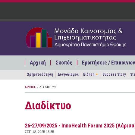
Παράκαμψη προς το κυρίως περιεχόμενο
Αρχική
Σκοπός
Ερωτήσεις / Επικοινων
Χρηματοδότηση
Διαγωνισμός
Είδηση
Success Story
St
ΑΡΧΙΚΉ
/ ΔΙΑΔΊΚΤΥΟ
Διαδίκτυο
26-27/09/2025 - InnoHealth Forum 2025 (Λάρισα
ΣΕΠ 12, 2025 15:55