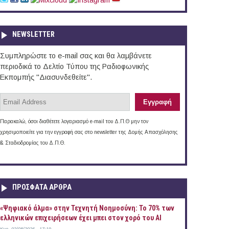
NEWSLETTER
Συμπληρώστε το e-mail σας και θα λαμβάνετε
περιοδικά το Δελτίο Τύπου της Ραδιοφωνικής
Εκπομπής "Διασυνδεθείτε".
Παρακαλώ, όσοι διαθέτετε λογαριασμό e-mail του Δ.Π.Θ μην τον
χρησιμοποιείτε για την εγγραφή σας στο newsletter της Δομής Απασχόλησης
& Σταδιοδρομίας του Δ.Π.Θ.
ΠΡOΣΦΑΤΑ AΡΘΡΑ
«Ψηφιακό άλμα» στην Τεχνητή Νοημοσύνη: Το 70% των
ελληνικών επιχειρήσεων έχει μπει στον χορό του AI