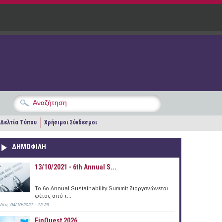
Δελτία Τύπου
Χρήσιμοι Σύνδεσμοι
ΔΗΜΟΦΙΛΗ
13/10/2021 - 6th Annual S...
To 6ο Annual Sustainability Summit διοργανώνεται
φέτος από τ...
Δευ, 04/10/2021 - 12:29
FinQuest 2026