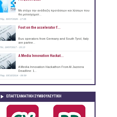
Με στόχο την ανάδειξη προτάσεων και λύσεων που
θα μετασχηματ...
Πέμ, 30/07/2026 - 17:05
Foot on the accelerator f...
Bus operators from Germany and South Tyrol, Italy
are partne...
Τετ, 19/07/2017 - 15:13
A Media Innovation Hackat...
A Media Innovation Hackathon From Al Jazeera
Deadline: 1...
Παρ, 03/10/2014 - 09:59
ΕΠΑΓΓΕΛΜΑΤΙΚΉ ΣΥΜΒΟΥΛΕΥΤΙΚΉ