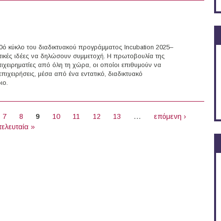
0ό κύκλο του διαδικτυακού προγράμματος Incubation 2025–
ατικές ιδέες να δηλώσουν συμμετοχή. Η πρωτοβουλία της
χειρηματίες από όλη τη χώρα, οι οποίοι επιθυμούν να
πιχειρήσεις, μέσα από ένα εντατικό, διαδικτυακό
ιο.
7
8
9
10
11
12
13
…
επόμενη ›
τελευταία »