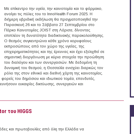
Με επίκεντρο την υγεία, την καινοτομία και το φάρμακο,
ανοίγει τις πύλες του το InnoHealth Forum 2025. Η
διήμερη υβριδική εκδήλωση θα πραγματοποιηθεί την
Παρασκευή 26 και το Σάββατο 27 Σεπτεμβρίου στο
Πάρκο Καινοτομίας JOIST στη Λάρισα, δίνοντας
επιπλέον τη δυνατότητα διαδικτυακής παρακολούθησης.
Ο θεσμός συγκεντρώνει κάθε χρόνο κορυφαίους
εκπροσώπους από τον χώρο της υγείας, της
επιχειρηματικότητας και της έρευνας και έχει εξελιχθεί σε
σημαντική διοργάνωση με κύρια στοιχεία την προώθηση
του διαλόγου και των συνεργασιών. Με δεδομένη τη
δυναμική του θεσμού, η Θεσσαλία ενισχύει διαρκώς τον
ρόλο της στον εθνικό και διεθνή χάρτη της καινοτομίας.
ς, φορείς του δημόσιου και ιδιωτικού τομέα, επενδυτές,
ευνήσουν ευκαιρίες δικτύωσης, συνεργειών και
5 (Λάρισα)
tor του HIGGS
άδες και πρωτοβουλίες από όλη την Ελλάδα να