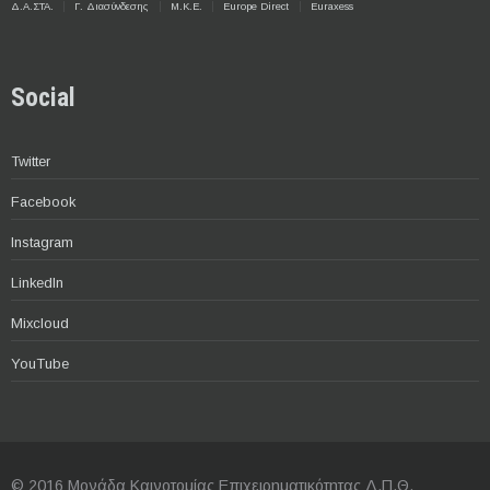
Δ.Α.ΣΤΑ.
Γ. Διασύνδεσης
Μ.Κ.Ε.
Europe Direct
Euraxess
Social
Twitter
Facebook
Instagram
LinkedIn
Mixcloud
YouTube
© 2016 Μονάδα Καινοτομίας Επιχειρηματικότητας Δ.Π.Θ.