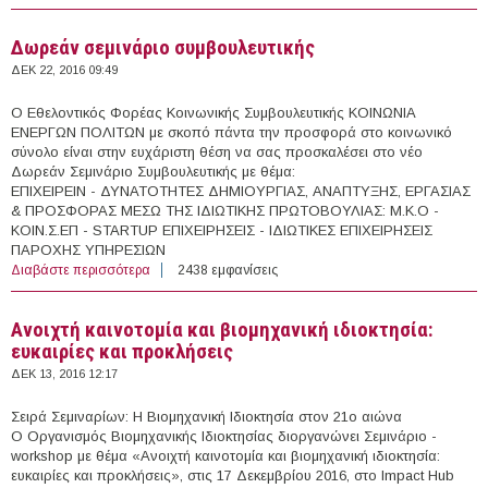
δημιουργικότητας και την ενίσχυση της
επιχειρηματικότητας
Δωρεάν σεμινάριο συμβουλευτικής
ΔΕΚ 22, 2016 09:49
Ο Εθελοντικός Φορέας Κοινωνικής Συμβουλευτικής ΚΟΙΝΩΝΙΑ
ΕΝΕΡΓΩΝ ΠΟΛΙΤΩΝ με σκοπό πάντα την προσφορά στο κοινωνικό
σύνολο είναι στην ευχάριστη θέση να σας προσκαλέσει στο νέο
Δωρεάν Σεμινάριο Συμβουλευτικής με θέμα:
ΕΠΙΧΕΙΡΕΙΝ - ΔΥΝΑΤΟΤΗΤΕΣ ΔΗΜΙΟΥΡΓΙΑΣ, ΑΝΑΠΤΥΞΗΣ, ΕΡΓΑΣΙΑΣ
& ΠΡΟΣΦΟΡΑΣ ΜΕΣΩ ΤΗΣ ΙΔΙΩΤΙΚΗΣ ΠΡΩΤΟΒΟΥΛΙΑΣ: M.K.O -
KOIN.Σ.ΕΠ - STARTUP ΕΠΙΧΕΙΡΗΣΕΙΣ - ΙΔΙΩΤΙΚΕΣ ΕΠΙΧΕΙΡΗΣΕΙΣ
ΠΑΡΟΧΗΣ ΥΠΗΡΕΣΙΩΝ
Διαβάστε περισσότερα
για Δωρεάν σεμινάριο συμβουλευτικής
2438 εμφανίσεις
Ανοιχτή καινοτομία και βιομηχανική ιδιοκτησία:
ευκαιρίες και προκλήσεις
ΔΕΚ 13, 2016 12:17
Σειρά Σεμιναρίων: Η Βιομηχανική Ιδιοκτησία στον 21ο αιώνα
Ο Οργανισμός Βιομηχανικής Ιδιοκτησίας διοργανώνει Σεμινάριο -
workshop με θέμα «Ανοιχτή καινοτομία και βιομηχανική ιδιοκτησία:
ευκαιρίες και προκλήσεις», στις 17 Δεκεμβρίου 2016, στο Impact Hub