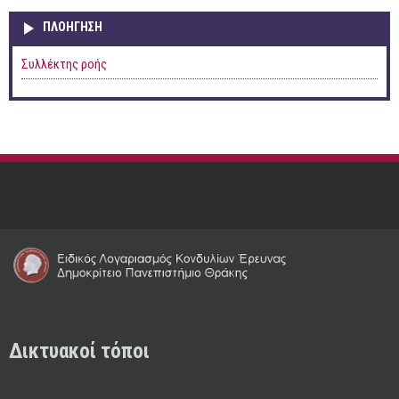
ΠΛΟΉΓΗΣΗ
Συλλέκτης ροής
Δικτυακοί τόποι