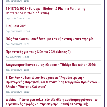
Σάβ, 01/08/2026 - 11:13
16-18/09/2026 - EU-Japan Biotech & Pharma Partnering
Conference 2026 (Διαδίκτυο)
Παρ, 31/07/2026 - 21:35
FinQuest 2026
Πέμ, 30/07/2026 - 17:05
Πώς ένα πλακάκι συνδέεται με την κβαντική κρυπτογραφία
Πέμ, 30/07/2026 - 11:59
Προοπτικές για τους CIOs το 2026 (Μέρος Β)
Τρί, 28/07/2026 - 13:59
Διαγωνισμός Καινοτομίας «Greece – Türkiye Hackathon 2026»
Δευ, 27/07/2026 - 17:55
B' Κύκλος Καθεστώτος Ενοσχύσεων "Αγροδιατροφή –
Πρωτογενής Παραγωγή και Μεταποίηση Γεωργικών Προϊόντων –
Αλιεία – Υδατοκαλλιέργεια”
Δευ, 20/07/2026 - 22:17
Webinar: Πώς οι γεωπολιτικές εξελίξεις αναδιαμορφώνουν τις
ευρωπαϊκές αγορές και την επιχειρηματική στρατηγική;