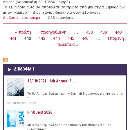
Athens (Καραϊσκάκη 28, 10554, Ψυρρή).
Το Σεμινάριο αυτό θα αποτελέσει το πρώτο από μια σειρά Σεμιναρίων
με αντικείμενο τη Βιομηχανική Ιδιοκτησία στον 21ο αιώνα.
Διαβάστε περισσότερα
για Ανοιχτή καινοτομία και βιομηχανική ιδιοκτησία:
1116 εμφανίσεις
ευκαιρίες και προκλήσεις
ΣΕΛΊΔΕΣ
« πρώτη
‹ προηγούμενη
…
438
439
440
441
442
443
444
445
446
…
επόμενη ›
τελευταία »
ΔΗΜΟΦΙΛΗ
13/10/2021 - 6th Annual S...
To 6ο Annual Sustainability Summit διοργανώνεται φέτος από
τ...
Δευ, 04/10/2021 - 12:29
FinQuest 2026
Με στόχο την ανάδειξη προτάσεων και λύσεων που θα
μετασχηματ...