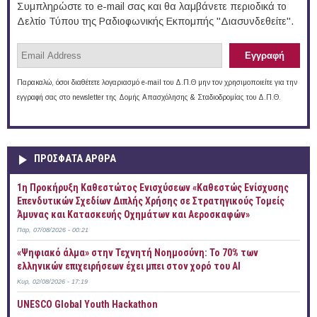
Συμπληρώστε το e-mail σας και θα λαμβάνετε περιοδικά το
Δελτίο Τύπου της Ραδιοφωνικής Εκπομπής "Διασυνδεθείτε".
Παρακαλώ, όσοι διαθέτετε λογαριασμό e-mail του Δ.Π.Θ μην τον χρησιμοποιείτε για την
εγγραφή σας στο newsletter της Δομής Απασχόλησης & Σταδιοδρομίας του Δ.Π.Θ.
ΠΡOΣΦΑΤΑ AΡΘΡΑ
1η Προκήρυξη Καθεστώτος Ενισχύσεων «Καθεστώς Ενίσχυσης
Επενδυτικών Σχεδίων Διπλής Χρήσης σε Στρατηγικούς Τομείς
Άμυνας και Κατασκευής Οχημάτων και Αεροσκαφών»
Παρ, 07/08/2026 - 00:21
«Ψηφιακό άλμα» στην Τεχνητή Νοημοσύνη: Το 70% των
ελληνικών επιχειρήσεων έχει μπει στον χορό του AI
Κυρ, 02/08/2026 - 17:19
UNESCO Global Youth Hackathon