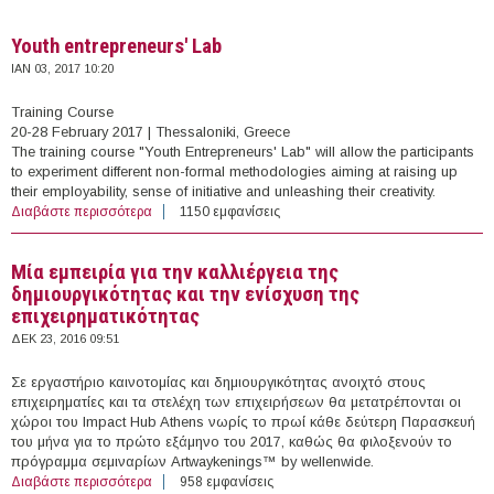
Youth entrepreneurs' Lab
ΙΑΝ 03, 2017 10:20
Training Course
20-28 February 2017 | Thessaloniki, Greece
The training course "Youth Entrepreneurs' Lab" will allow the participants
to experiment different non-formal methodologies aiming at raising up
their employability, sense of initiative and unleashing their creativity.
Διαβάστε περισσότερα
για Youth entrepreneurs' Lab
1150 εμφανίσεις
Μία εμπειρία για την καλλιέργεια της
δημιουργικότητας και την ενίσχυση της
επιχειρηματικότητας
ΔΕΚ 23, 2016 09:51
Σε εργαστήριο καινοτομίας και δημιουργικότητας ανοιχτό στους
επιχειρηματίες και τα στελέχη των επιχειρήσεων θα μετατρέπονται οι
χώροι του Impact Hub Athens νωρίς το πρωί κάθε δεύτερη Παρασκευή
του μήνα για το πρώτο εξάμηνο του 2017, καθώς θα φιλοξενούν το
πρόγραμμα σεμιναρίων Artwaykenings™ by wellenwide.
Διαβάστε περισσότερα
για Μία εμπειρία για την καλλιέργεια της
958 εμφανίσεις