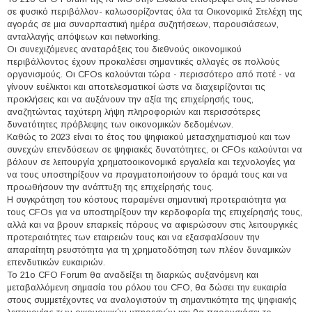
σε φυσικό περιβάλλον- καλωσορίζοντας όλα τα Οικονομικά Στελέχη της
αγοράς σε μια συναρπαστική ημέρα συζητήσεων, παρουσιάσεων,
ανταλλαγής απόψεων και networking.
Οι συνεχιζόμενες αναταράξεις του διεθνούς οικονομικού
περιβάλλοντος έχουν προκαλέσει σημαντικές αλλαγές σε πολλούς
οργανισμούς. Οι CFOs καλούνται τώρα - περισσότερο από ποτέ - να
γίνουν ευέλικτοι και αποτελεσματικοί ώστε να διαχειρίζονται τις
προκλήσεις και να αυξάνουν την αξία της επιχείρησής τους,
αναζητώντας ταχύτερη λήψη πληροφοριών και περισσότερες
δυνατότητες πρόβλεψης των οικονομικών δεδομένων.
Καθώς το 2023 είναι το έτος του ψηφιακού μετασχηματισμού και των
συνεχών επενδύσεων σε ψηφιακές δυνατότητες, οι CFOs καλούνται να
βάλουν σε λειτουργία χρηματοοικονομικά εργαλεία και τεχνολογίες για
να τους υποστηρίξουν να πραγματοποιήσουν το όραμά τους και να
προωθήσουν την ανάπτυξη της επιχείρησής τους.
Η συγκράτηση του κόστους παραμένει σημαντική προτεραιότητα για
τους CFOs για να υποστηρίξουν την κερδοφορία της επιχείρησής τους,
αλλά και να βρουν επαρκείς πόρους να αφιερώσουν στις λειτουργικές
προτεραιότητες των εταιρειών τους και να εξασφαλίσουν την
απαραίτητη ρευστότητα για τη χρηματοδότηση των πλέον δυναμικών
επενδυτικών ευκαιριών.
Το 21o CFO Forum θα αναδείξει τη διαρκώς αυξανόμενη και
μεταβαλλόμενη σημασία του ρόλου του CFO, θα δώσει την ευκαιρία
στους συμμετέχοντες να αναλογιστούν τη σημαντικότητα της ψηφιακής