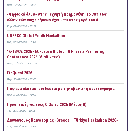
Παρ, 07/08/2026 - 00:21
«Ψηφιακό άλμα» στην Τεχνητή Νοημοσύνη: Το 70% των
ελληνικών επιχειρήσεων έχει μπει στον χορό του AI
Κυρ, 02/08/2026 - 17:19
UNESCO Global Youth Hackathon
Σάβ, 01/08/2026 - 11:13
16-18/09/2026 - EU-Japan Biotech & Pharma Partnering
Conference 2026 (Διαδίκτυο)
Παρ, 31/07/2026 - 21:35
FinQuest 2026
Πέμ, 30/07/2026 - 17:05
Πώς ένα πλακάκι συνδέεται με την κβαντική κρυπτογραφία
Πέμ, 30/07/2026 - 11:59
Προοπτικές για τους CIOs το 2026 (Μέρος Β)
Τρί, 28/07/2026 - 13:59
Διαγωνισμός Καινοτομίας «Greece – Türkiye Hackathon 2026»
Δευ, 27/07/2026 - 17:55