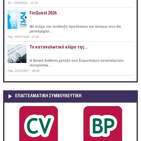
Τετ, 13/01/2021 - 21:25
FinQuest 2026
Με στόχο την ανάδειξη προτάσεων και λύσεων που θα
μετασχηματ...
Πέμ, 30/07/2026 - 17:05
Το καταναλωτικό κλίμα της...
Η θετική διάθεση μεταξύ των Ευρωπαίων καταναλωτών
συνεχίστηκ...
Παρ, 21/07/2017 - 08:05
ΕΠΑΓΓΕΛΜΑΤΙΚΉ ΣΥΜΒΟΥΛΕΥΤΙΚΉ