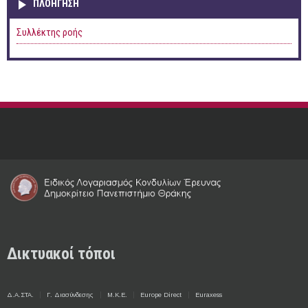
ΠΛΟΉΓΗΣΗ
Συλλέκτης ροής
Δικτυακοί τόποι
Δ.Α.ΣΤΑ.
Γ. Διασύνδεσης
Μ.Κ.Ε.
Europe Direct
Euraxess