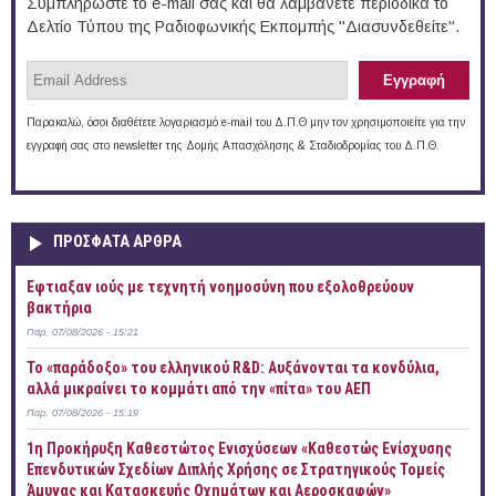
Συμπληρώστε το e-mail σας και θα λαμβάνετε περιοδικά το
Δελτίο Τύπου της Ραδιοφωνικής Εκπομπής "Διασυνδεθείτε".
Παρακαλώ, όσοι διαθέτετε λογαριασμό e-mail του Δ.Π.Θ μην τον χρησιμοποιείτε για την
εγγραφή σας στο newsletter της Δομής Απασχόλησης & Σταδιοδρομίας του Δ.Π.Θ.
ΠΡOΣΦΑΤΑ AΡΘΡΑ
Έφτιαξαν ιούς με τεχνητή νοημοσύνη που εξολοθρεύουν
βακτήρια
Παρ, 07/08/2026 - 15:21
Το «παράδοξο» του ελληνικού R&D: Αυξάνονται τα κονδύλια,
αλλά μικραίνει το κομμάτι από την «πίτα» του ΑΕΠ
Παρ, 07/08/2026 - 15:19
1η Προκήρυξη Καθεστώτος Ενισχύσεων «Καθεστώς Ενίσχυσης
Επενδυτικών Σχεδίων Διπλής Χρήσης σε Στρατηγικούς Τομείς
Άμυνας και Κατασκευής Οχημάτων και Αεροσκαφών»