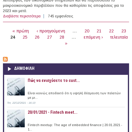
λειτουργίας των οικονομικών υπηρεσιών και θα παρουσιάσει το
μακροοικονομικό περιβάλλον που θα καθορίσει τις αποφάσεις για το
2023 και μετά.
Διαβάστε περισσότερα
για 15/06/2023 - CFO Forum της KPMG (Αθήνα)
745 εμφανίσεις
ΣΕΛΊΔΕΣ
« πρώτη
‹ προηγούμενη
…
20
21
22
23
24
25
26
27
28
…
επόμενη ›
τελευταία
»
ΔΗΜΟΦΙΛΗ
Πώς να ενισχύσετε το cust...
Είναι κοινώς αποδεκτό ότι η υψηλή δέσμευση των πελατών
με μι...
Τετ, 22/12/2021 - 16:13
20/01/2021 - Fintech meet...
Fintech meetup: The age of embedded finance | 20.01.2021 -
1...