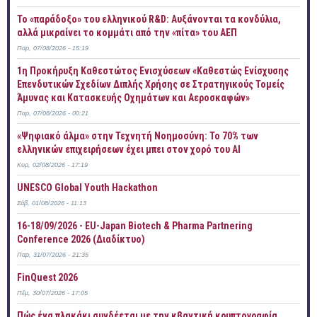
Το «παράδοξο» του ελληνικού R&D: Αυξάνονται τα κονδύλια,
αλλά μικραίνει το κομμάτι από την «πίτα» του ΑΕΠ
Παρ, 07/08/2026 - 15:19
1η Προκήρυξη Καθεστώτος Ενισχύσεων «Καθεστώς Ενίσχυσης
Επενδυτικών Σχεδίων Διπλής Χρήσης σε Στρατηγικούς Τομείς
Άμυνας και Κατασκευής Οχημάτων και Αεροσκαφών»
Παρ, 07/08/2026 - 00:21
«Ψηφιακό άλμα» στην Τεχνητή Νοημοσύνη: Το 70% των
ελληνικών επιχειρήσεων έχει μπει στον χορό του AI
Κυρ, 02/08/2026 - 17:19
UNESCO Global Youth Hackathon
Σάβ, 01/08/2026 - 11:13
16-18/09/2026 - EU-Japan Biotech & Pharma Partnering
Conference 2026 (Διαδίκτυο)
Παρ, 31/07/2026 - 21:35
FinQuest 2026
Πέμ, 30/07/2026 - 17:05
Πώς ένα πλακάκι συνδέεται με την κβαντική κρυπτογραφία