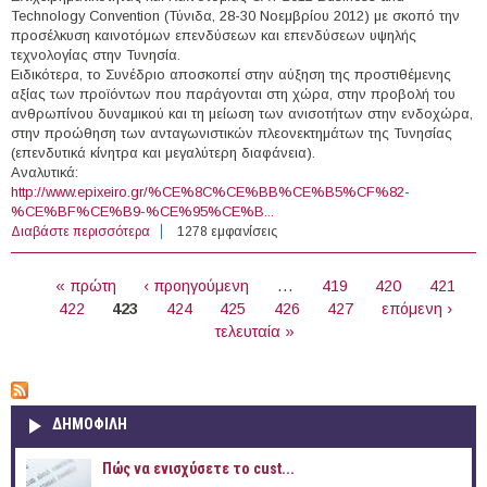
Technology Convention (Τύνιδα, 28-30 Νοεμβρίου 2012) με σκοπό την
προσέλκυση καινοτόμων επενδύσεων και επενδύσεων υψηλής
τεχνολογίας στην Τυνησία.
Ειδικότερα, το Συνέδριο αποσκοπεί στην αύξηση της προστιθέμενης
αξίας των προϊόντων που παράγονται στη χώρα, στην προβολή του
ανθρωπίνου δυναμικού και τη μείωση των ανισοτήτων στην ενδοχώρα,
στην προώθηση των ανταγωνιστικών πλεονεκτημάτων της Τυνησίας
(επενδυτικά κίνητρα και μεγαλύτερη διαφάνεια).
Αναλυτικά:
http://www.epixeiro.gr/%CE%8C%CE%BB%CE%B5%CF%82-
%CE%BF%CE%B9-%CE%95%CE%B...
Διαβάστε περισσότερα
για 28-30/11/2012 - Διεθνές Συνέδριο
1278 εμφανίσεις
επιχειρηματικότητας και καινοτομίας CAT 2012
ΣΕΛΊΔΕΣ
Business and Technology Convention (Τύνιδα, Τυνησία)
« πρώτη
‹ προηγούμενη
…
419
420
421
422
423
424
425
426
427
επόμενη ›
τελευταία »
ΔΗΜΟΦΙΛΗ
Πώς να ενισχύσετε το cust...