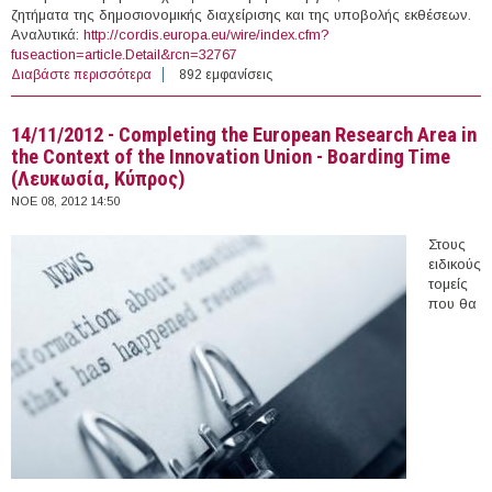
ζητήματα της δημοσιονομικής διαχείρισης και της υποβολής εκθέσεων.
Αναλυτικά:
http://cordis.europa.eu/wire/index.cfm?
fuseaction=article.Detail&rcn=32767
Διαβάστε περισσότερα
για 18-19/4/2013 - FP7 - Project Management and
892 εμφανίσεις
Financial Reporting Worskshop (Μαδρίτη, Ισπανία)
14/11/2012 - Completing the European Research Area in
the Context of the Innovation Union - Boarding Time
(Λευκωσία, Κύπρος)
ΝΟΕ 08, 2012 14:50
Στους
ειδικούς
τομείς
που θα