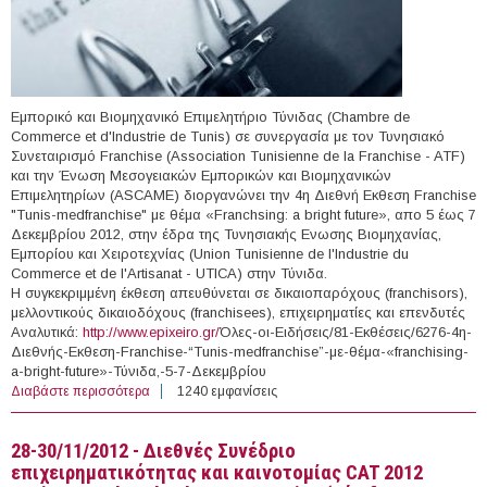
Εμπορικό και Βιομηχανικό Επιμελητήριο Τύνιδας (Chambre de
Commerce et d'Industrie de Tunis) σε συνεργασία με τον Τυνησιακό
Συνεταιρισμό Franchise (Association Tunisienne de la Franchise - ATF)
και την Ένωση Μεσογειακών Εμπορικών και Βιομηχανικών
Επιμελητηρίων (ASCAME) διοργανώνει την 4η Διεθνή Εκθεση Franchise
"Tunis-medfranchise" με θέμα «Franchsing: a bright future», απο 5 έως 7
Δεκεμβρίου 2012, στην έδρα της Τυνησιακής Ενωσης Βιομηχανίας,
Εμπορίου και Χειροτεχνίας (Union Tunisienne de l'Industrie du
Commerce et de l'Artisanat - UTICA) στην Τύνιδα.
Η συγκεκριμμένη έκθεση απευθύνεται σε δικαιοπαρόχους (franchisors),
μελλοντικούς δικαιοδόχους (franchisees), επιχειρηματίες και επενδυτές
Αναλυτικά:
http://www.epixeiro.gr/
Όλες-οι-Ειδήσεις/81-Εκθέσεις/6276-4η-
Διεθνής-Εκθεση-Franchise-“Tunis-medfranchise”-με-θέμα-«franchising-
a-bright-future»-Τύνιδα,-5-7-Δεκεμβρίου
Διαβάστε περισσότερα
για 5-7/12/2012 - 4η Διεθνής Εκθεση Franchise “Tunis-
1240 εμφανίσεις
medfranchise” με θέμα «franchising: a bright future»
(Τύνιδα)
28-30/11/2012 - Διεθνές Συνέδριο
επιχειρηματικότητας και καινοτομίας CAT 2012