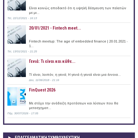
Είναι κοινώς αποδεκτό ότι η υψηλή δέσμευση των πελατών
με μι...
Τετ, 22/12/2021 - 16:13
20/01/2021 - Fintech meet...
Fintech meetup: The age of embedded finance | 20.01.2021 -
1...
Τετ, 13/01/2021 - 21:25
Γενιά: Τι είναι και κάθε...
Τί είναι, λοιπόν, η γενιά; Η γενιά ή γενεά είναι μια έννοια...
Δευ, 11/06/2018 - 21:16
FinQuest 2026
Με στόχο την ανάδειξη προτάσεων και λύσεων που θα
μετασχηματ...
Πέμ, 30/07/2026 - 17:05
ΕΠΑΓΓΕΛΜΑΤΙΚΉ ΣΥΜΒΟΥΛΕΥΤΙΚΉ