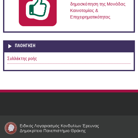
δημοσκόπηση της Μονάδας
Καινοτομίας &
Επιχειρηματικότητας
ΠΛΟΉΓΗΣΗ
Συλλέκτης ροής