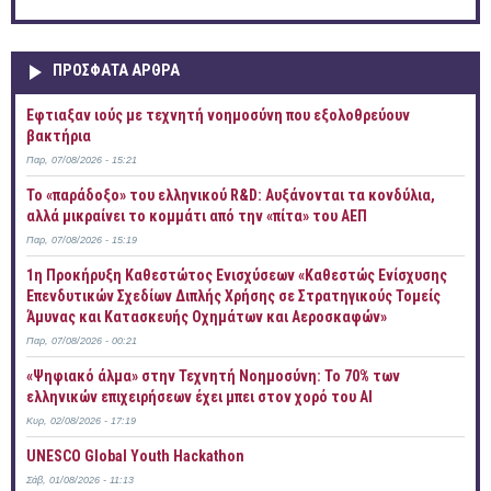
ΠΡOΣΦΑΤΑ AΡΘΡΑ
Έφτιαξαν ιούς με τεχνητή νοημοσύνη που εξολοθρεύουν
βακτήρια
Παρ, 07/08/2026 - 15:21
Το «παράδοξο» του ελληνικού R&D: Αυξάνονται τα κονδύλια,
αλλά μικραίνει το κομμάτι από την «πίτα» του ΑΕΠ
Παρ, 07/08/2026 - 15:19
1η Προκήρυξη Καθεστώτος Ενισχύσεων «Καθεστώς Ενίσχυσης
Επενδυτικών Σχεδίων Διπλής Χρήσης σε Στρατηγικούς Τομείς
Άμυνας και Κατασκευής Οχημάτων και Αεροσκαφών»
Παρ, 07/08/2026 - 00:21
«Ψηφιακό άλμα» στην Τεχνητή Νοημοσύνη: Το 70% των
ελληνικών επιχειρήσεων έχει μπει στον χορό του AI
Κυρ, 02/08/2026 - 17:19
UNESCO Global Youth Hackathon
Σάβ, 01/08/2026 - 11:13