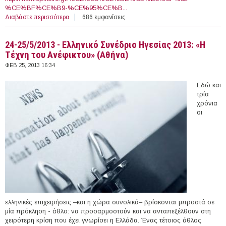
%CE%BF%CE%B9-%CE%95%CE%B...
Διαβάστε περισσότερα
για 27/2/2013 - Ημερίδα με θέμα «Καινοτομία &
686 εμφανίσεις
Επιχειρηματικότητα στην Εκπαίδευση» στο
Πανεπιστήμιο Δυτικής Μακεδονίας (Φλώρινα)
24-25/5/2013 - Ελληνικό Συνέδριο Ηγεσίας 2013: «Η
Τέχνη του Ανέφικτου» (Αθήνα)
ΦΕΒ 25, 2013 16:34
Εδώ και
τρία
χρόνια
οι
ελληνικές επιχειρήσεις –και η χώρα συνολικά– βρίσκονται μπροστά σε
μία πρόκληση - άθλο: να προσαρμοστούν και να ανταπεξέλθουν στη
χειρότερη κρίση που έχει γνωρίσει η Ελλάδα. Ένας τέτοιος άθλος