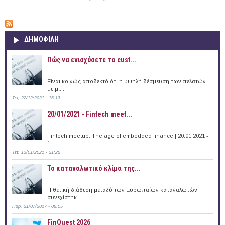
ΔΗΜΟΦΙΛΗ
Πώς να ενισχύσετε το cust...
Είναι κοινώς αποδεκτό ότι η υψηλή δέσμευση των πελατών
με μι...
Τετ, 22/12/2021 - 16:13
20/01/2021 - Fintech meet...
Fintech meetup: The age of embedded finance | 20.01.2021 -
1...
Τετ, 13/01/2021 - 21:25
Το καταναλωτικό κλίμα της...
Η θετική διάθεση μεταξύ των Ευρωπαίων καταναλωτών
συνεχίστηκ...
Παρ, 21/07/2017 - 08:05
FinQuest 2026