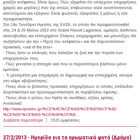
μοιάζει ανέφικτος. Είναι όμως; Πώς εξηγείται ότι υπάρχουν επιχειρήσεις
(μικρές και μεγάλες) που όχι απλώς επιβιώνουν αλλά αναπτύσσονται,
καινοτομούν και εξάγουν; Είναι φωτεινές εξαιρέσεις ή μήπως η νέα
πραγματικότητα;
Στο 24ο Συνέδριο Ηγεσίας της ΕΑΣΕ, το οποίο θα πραγματοποιηθεί
στις 24 & 25 Μαΐου 2013 στο Grand Resort Lagonissi, ομιλητές διεθνούς
ακτινοβολίας και επιτυχημένοι Έλληνες επιχειρηματίες και μάνατζερς θα
συζητήσουν για την «Τέχνη του ανέφικτου» και θα παρουσιάσουν
πρακτικές «out of the box»:
- Ποιες ήταν οι επιλογές που άλλαξαν τη ζωή και την πορεία των
επιχειρήσεών τους;
- Πώς γεννιέται η επιτυχία εκεί που οι περισσότεροι βλέπουν μόνο
εμπόδια;
- Τι μετατρέπει μια επιχείρηση σε δημιουργική και επιτυχημένη, κόντρα
στο κλίμα αβεβαιότητας;
- Ποιες είναι οι βέλτιστες πρακτικές επιχειρήσεων οι οποίες επέδειξαν
διορατικότητα και προσαρμοστικότητα σε περιβάλλον ύφεσης;
- Ποιος είναι ο ρόλος του Ηγέτη σε συνθήκες οξείας κρίσης;
Αναλυτικά:
http://www.epixeiro.gr/%CE%8C%CE%BB%CE%B5%CF%82-
%CE%BF%CE%B9-%CE%95%CE%B...
Διαβάστε περισσότερα
για 24-25/5/2013 - Ελληνικό Συνέδριο Ηγεσίας 2013: «Η
1525 εμφανίσεις
Τέχνη του Ανέφικτου» (Αθήνα)
27/2/2013 - Ημερίδα για τα αρωματικά φυτά (Δράμα)