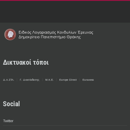
Δικτυακοί τόποι
Δ.Α.ΣΤΑ.
Γ. Διασύνδεσης
Μ.Κ.Ε.
Europe Direct
Euraxess
Social
Twitter