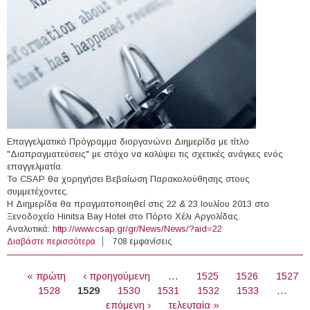
Επαγγελματικό Πρόγραμμα διοργανώνει Διημερίδα με τίτλο
"Διαπραγματεύσεις" με στόχο να καλύψει τις σχετικές ανάγκες ενός
επαγγελματία.
Το CSAP θα χορηγήσει Βεβαίωση Παρακολούθησης στους
συμμετέχοντες.
Η Διημερίδα θα πραγματοποιηθεί στις 22 & 23 Ιουλίου 2013 στο
Ξενοδοχείο Hinitsa Bay Hotel στο Πόρτο Χέλι Αργολίδας.
Αναλυτικά:
http://www.csap.gr/gr/News/News/?aid=22
Διαβάστε περισσότερα
για 22-23/7/2013 - Διημερίδα με τίτλο
708 εμφανίσεις
"Διαπραγματεύσεις" (Πόρτο Χέλι)
ΣΕΛΊΔΕΣ
« πρώτη
‹ προηγούμενη
…
1525
1526
1527
1528
1529
1530
1531
1532
1533
…
επόμενη ›
τελευταία »