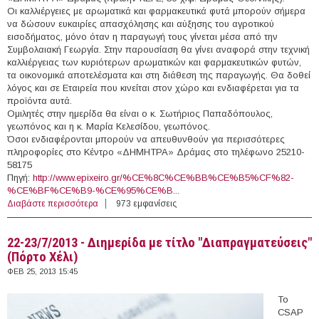
Οι καλλιέργειες με αρωματικά και φαρμακευτικά φυτά μπορούν σήμερα
να δώσουν ευκαιρίες απασχόλησης και αύξησης του αγροτικού
εισοδήματος, μόνο όταν η παραγωγή τους γίνεται μέσα από την
Συμβολαιακή Γεωργία. Στην παρουσίαση θα γίνει αναφορά στην τεχνική
καλλιέργειας των κυριότερων αρωματικών και φαρμακευτικών φυτών,
τα οικονομικά αποτελέσματα και στη διάθεση της παραγωγής. Θα δοθεί
λόγος και σε Εταιρεία που κινείται στον χώρο και ενδιαφέρεται για τα
προϊόντα αυτά.
Ομιλητές στην ημερίδα θα είναι ο κ. Σωτήριος Παπαδόπουλος,
γεωπόνος και η κ. Μαρία Κελεσίδου, γεωπόνος.
Όσοι ενδιαφέρονται μπορούν να απευθυνθούν για περισσότερες
πληροφορίες στο Κέντρο «ΔΗΜΗΤΡΑ» Δράμας στο τηλέφωνο 25210-
58175
Πηγή:
http://www.epixeiro.gr/%CE%8C%CE%BB%CE%B5%CF%82-
%CE%BF%CE%B9-%CE%95%CE%B...
Διαβάστε περισσότερα
για 27/2/2013 - Ημερίδα για τα αρωματικά φυτά (Δράμα)
973 εμφανίσεις
22-23/7/2013 - Διημερίδα με τίτλο "Διαπραγματεύσεις"
(Πόρτο Χέλι)
ΦΕΒ 25, 2013 15:45
Το
CSAP