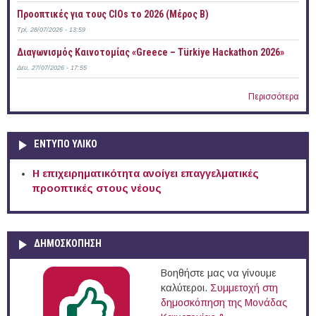
Προοπτικές για τους CIOs το 2026 (Μέρος Β)
Τρί, 28/07/2026 - 13:59
Διαγωνισμός Καινοτομίας «Greece – Türkiye Hackathon 2026»
Δευ, 27/07/2026 - 17:55
Περισσότερα
ΕΝΤΥΠΟ ΥΛΙΚΟ
Η επιχειρηματικότητα ανοίγει επαγγελματικές
προοπτικές στους νέους
ΔΗΜΟΣΚΟΠΗΣΗ
Βοηθήστε μας να γίνουμε
καλύτεροι.
Συμμετοχή στη
δημοσκόπηση της Μονάδας