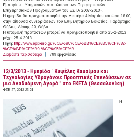
Εμπορίου - Υπηρεσιών στο πλαίσιο των Περιφερειακών
Επιχειρησιακών Προγραμμάτων του ΕΣΠΑ 2007-2013».
Η ημερίδα θα πραγματοποιηθεί την Δευτέρα 4 Μαρτίου και ώρα 18:00,
στην αίθουσα συνεδριάσεων του Επιμελητηρίου Βοιωτίας, Παράρτημα
Θήβας, Δίρκης 20, Θήβα.
Η υποβολή προτάσεων μπορεί να πραγματοποιηθεί από 25-2-2013
μέχρι 25-4-2013.
Πηγή:
http://www.epixeiro.gr/%CE%8C%CE%BB%CE%B5%CF%82-
%CE%BF%CE%B9-%CE%95%CE%B...
Διαβάστε περισσότερα
για 4/3/2013 - Ενημερωτική Ημερίδα για το πρόγραμμα
789 εμφανίσεις
ενίσχυσης μικρομεσαίων επιχειρήσεων του ΕΣΠΑ
(Θήβα)
12/3/2013 - Ημερίδα " Κυψέλες Καυσίμου και
Τεχνολογίες Υδρογόνου: Προοπτικές Επενδύσεων σε
μια Αναδυόμενη Αγορά " στο ΕΚΕΤΑ (Θεσσαλονίκη)
ΦΕΒ 27, 2013 23:21
Η