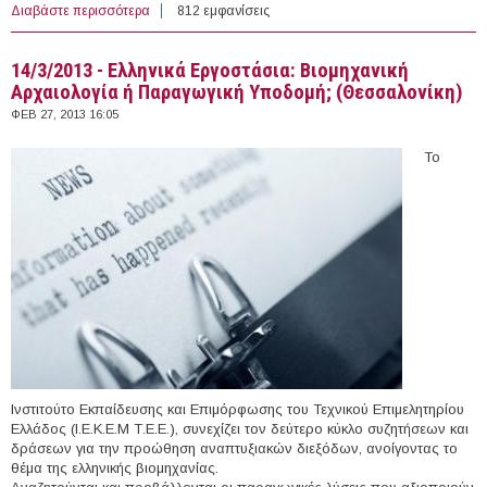
Διαβάστε περισσότερα
για 28/2/2013 - Ημερίδα Ενημέρωσης για το πρόγραμμα
812 εμφανίσεις
«Ενίσχυση Μ.Μ.Ε. που δραστηριοποιούνται στους
τομείς Μεταποίησης – Τουρισμού – Εμπορίου -
14/3/2013 - Ελληνικά Εργοστάσια: Βιομηχανική
Υπηρεσιών στο πλαίσιο των Περιφερειακών
Αρχαιολογία ή Παραγωγική Υποδομή; (Θεσσαλονίκη)
Επιχειρησιακών Προγραμμάτων του ΕΣΠΑ 2007-2013»
(Στυλίδα)
ΦΕΒ 27, 2013 16:05
Το
Ινστιτούτο Εκπαίδευσης και Επιμόρφωσης του Τεχνικού Επιμελητηρίου
Ελλάδος (Ι.Ε.Κ.Ε.Μ Τ.Ε.Ε.), συνεχίζει τον δεύτερο κύκλο συζητήσεων και
δράσεων για την προώθηση αναπτυξιακών διεξόδων, ανοίγοντας το
θέμα της ελληνικής βιομηχανίας.