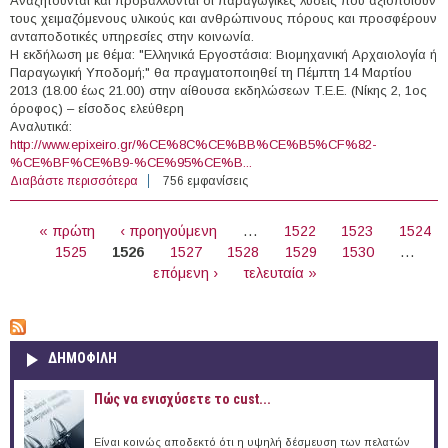
Αναζητούνται και προβάλλονται οι παραγωγικές λύσεις που αξιοποιούν
τους χειμαζόμενους υλικούς και ανθρώπινους πόρους και προσφέρουν
ανταποδοτικές υπηρεσίες στην κοινωνία.
Η εκδήλωση με θέμα: "Ελληνικά Εργοστάσια: Βιομηχανική Αρχαιολογία ή
Παραγωγική Υποδομή;" θα πραγματοποιηθεί τη Πέμπτη 14 Μαρτίου
2013 (18.00 έως 21.00) στην αίθουσα εκδηλώσεων Τ.Ε.Ε. (Νίκης 2, 1ος
όροφος) – είσοδος ελεύθερη
Αναλυτικά:
http://www.epixeiro.gr/%CE%8C%CE%BB%CE%B5%CF%82-
%CE%BF%CE%B9-%CE%95%CE%B...
Διαβάστε περισσότερα
για 14/3/2013 - Ελληνικά Εργοστάσια: Βιομηχανική
756 εμφανίσεις
Αρχαιολογία ή Παραγωγική Υποδομή; (Θεσσαλονίκη)
ΣΕΛΊΔΕΣ
« πρώτη
‹ προηγούμενη
…
1522
1523
1524
1525
1526
1527
1528
1529
1530
…
επόμενη ›
τελευταία »
ΔΗΜΟΦΙΛΗ
Πώς να ενισχύσετε το cust...
Είναι κοινώς αποδεκτό ότι η υψηλή δέσμευση των πελατών