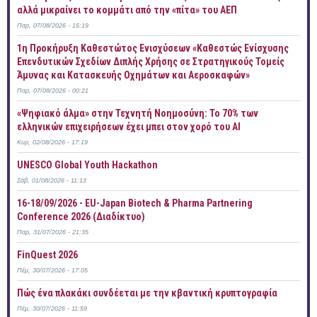
αλλά μικραίνει το κομμάτι από την «πίτα» του ΑΕΠ
Παρ, 07/08/2026 - 15:19
1η Προκήρυξη Καθεστώτος Ενισχύσεων «Καθεστώς Ενίσχυσης
Επενδυτικών Σχεδίων Διπλής Χρήσης σε Στρατηγικούς Τομείς
Άμυνας και Κατασκευής Οχημάτων και Αεροσκαφών»
Παρ, 07/08/2026 - 00:21
«Ψηφιακό άλμα» στην Τεχνητή Νοημοσύνη: Το 70% των
ελληνικών επιχειρήσεων έχει μπει στον χορό του AI
Κυρ, 02/08/2026 - 17:19
UNESCO Global Youth Hackathon
Σάβ, 01/08/2026 - 11:13
16-18/09/2026 - EU-Japan Biotech & Pharma Partnering
Conference 2026 (Διαδίκτυο)
Παρ, 31/07/2026 - 21:35
FinQuest 2026
Πέμ, 30/07/2026 - 17:05
Πώς ένα πλακάκι συνδέεται με την κβαντική κρυπτογραφία
Πέμ, 30/07/2026 - 11:59