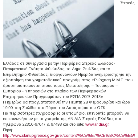
Στερεάς
Ελλάδας σε συνεργασία με την Περιφέρεια Στερεάς Ελλάδας-
Περιφερειακή Ενότητα Φθιώτιδας, το Δήμο Στυλίδας και το
Επιμελητήριο Φθιώτιδας, διοργανώνουν Ημερίδα Ενημέρωσης για την
αξιοποίηση του χρηματοδοτικού προγράμματος «Ενίσχυση Μ.Μ.Ε. που
δραστηριοποιούνται στους τομείς Μεταποίησης – Τουρισμού –
Εμπορίου - Υπηρεσιών στο πλαίσιο των Περιφερειακών
Επιχειρησιακών Προγραμμάτων του ΕΣΠΑ 2007-2013»
Η ημερίδα θα πραγματοποιηθεί την Πέμπτη 28 Φεβρουαρίου και ώρα
19:00, στη Στυλίδα, στο Πάρκο του Λαού, κτίριο του ΟΣΚ.
Για περισσότερες πληροφορίες οι υποψήφιοι επενδυτές μπορούν να
επικοινωνήσουν με τα γραφεία της ΑΝ.ΔΙΑ Στερεάς Ελλάδας στα
τηλέφωνα 22310-67047 & 67498 και στο site:
www.andia.gr
.
Πηγή:
http://www.startupgreece.gov.gr/el/content/%CE%B7%CE%BC%CE%B