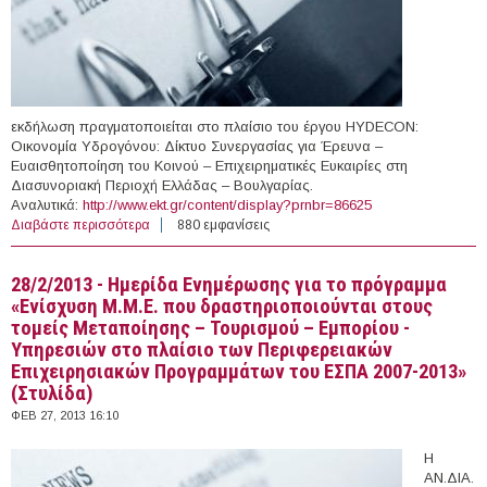
εκδήλωση πραγματοποιείται στο πλαίσιο του έργου HYDECON:
Οικονομία Υδρογόνου: Δίκτυο Συνεργασίας για Έρευνα –
Ευαισθητοποίηση του Κοινού – Επιχειρηματικές Ευκαιρίες στη
Διασυνοριακή Περιοχή Ελλάδας – Βουλγαρίας.
Αναλυτικά:
http://www.ekt.gr/content/display?prnbr=86625
Διαβάστε περισσότερα
για 12/3/2013 - Ημερίδα " Κυψέλες Καυσίμου και
880 εμφανίσεις
Τεχνολογίες Υδρογόνου: Προοπτικές Επενδύσεων σε μια
Αναδυόμενη Αγορά " στο ΕΚΕΤΑ (Θεσσαλονίκη)
28/2/2013 - Ημερίδα Ενημέρωσης για το πρόγραμμα
«Ενίσχυση Μ.Μ.Ε. που δραστηριοποιούνται στους
τομείς Μεταποίησης – Τουρισμού – Εμπορίου -
Υπηρεσιών στο πλαίσιο των Περιφερειακών
Επιχειρησιακών Προγραμμάτων του ΕΣΠΑ 2007-2013»
(Στυλίδα)
ΦΕΒ 27, 2013 16:10
Η
ΑΝ.ΔΙΑ.