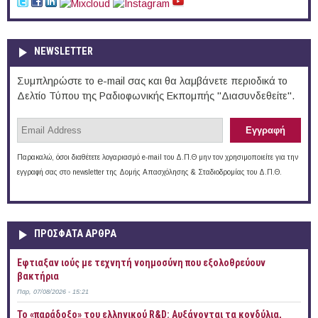
NEWSLETTER
Συμπληρώστε το e-mail σας και θα λαμβάνετε περιοδικά το
Δελτίο Τύπου της Ραδιοφωνικής Εκπομπής "Διασυνδεθείτε".
Παρακαλώ, όσοι διαθέτετε λογαριασμό e-mail του Δ.Π.Θ μην τον χρησιμοποιείτε για την
εγγραφή σας στο newsletter της Δομής Απασχόλησης & Σταδιοδρομίας του Δ.Π.Θ.
ΠΡOΣΦΑΤΑ AΡΘΡΑ
Έφτιαξαν ιούς με τεχνητή νοημοσύνη που εξολοθρεύουν
βακτήρια
Παρ, 07/08/2026 - 15:21
Το «παράδοξο» του ελληνικού R&D: Αυξάνονται τα κονδύλια,