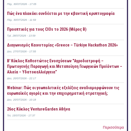
Πέμ, 30/07/2026 - 17:05
Πώς ένα πλακάκι συνδέεται με την κβαντική κρυπτογραφία
Πέμ, 30/07/2026 - 11:59
Προοπτικές για τους CIOs το 2026 (Μέρος Β)
Τρί, 28/07/2026 - 13:59
Διαγωνισμός Καινοτομίας «Greece – Türkiye Hackathon 2026»
Δευ, 27/07/2026 - 17:55
B' Κύκλος Καθεστώτος Ενοσχύσεων "Αγροδιατροφή –
Πρωτογενής Παραγωγή και Μεταποίηση Γεωργικών Προϊόντων –
Αλιεία – Υδατοκαλλιέργεια”
Δευ, 20/07/2026 - 22:17
Webinar: Πώς οι γεωπολιτικές εξελίξεις αναδιαμορφώνουν τις
ευρωπαϊκές αγορές και την επιχειρηματική στρατηγική;
Δευ, 20/07/2026 - 10:18
26ος Κύκλος VentureGarden Αθήνα
Τετ, 15/07/2026 - 17:37
Περισσότερα