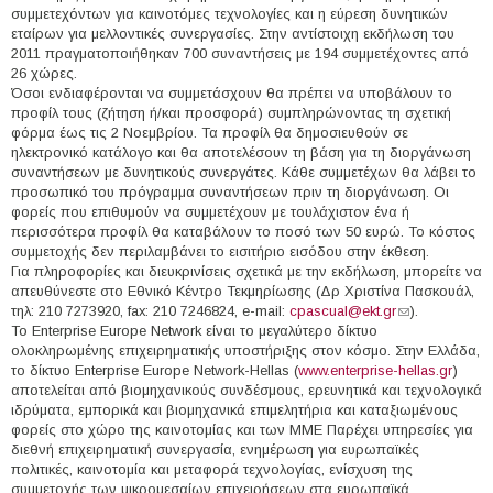
συμμετεχόντων για καινοτόμες τεχνολογίες και η εύρεση δυνητικών
εταίρων για μελλοντικές συνεργασίες. Στην αντίστοιχη εκδήλωση του
2011 πραγματοποιήθηκαν 700 συναντήσεις με 194 συμμετέχοντες από
26 χώρες.
Όσοι ενδιαφέρονται να συμμετάσχουν θα πρέπει να υποβάλουν το
προφίλ τους (ζήτηση ή/και προσφορά) συμπληρώνοντας τη σχετική
φόρμα έως τις 2 Νοεμβρίου. Τα προφίλ θα δημοσιευθούν σε
ηλεκτρονικό κατάλογο και θα αποτελέσουν τη βάση για τη διοργάνωση
συναντήσεων με δυνητικούς συνεργάτες. Κάθε συμμετέχων θα λάβει το
προσωπικό του πρόγραμμα συναντήσεων πριν τη διοργάνωση. Οι
φορείς που επιθυμούν να συμμετέχουν με τουλάχιστον ένα ή
περισσότερα προφίλ θα καταβάλουν το ποσό των 50 ευρώ. Το κόστος
συμμετοχής δεν περιλαμβάνει το εισιτήριο εισόδου στην έκθεση.
Για πληροφορίες και διευκρινίσεις σχετικά με την εκδήλωση, μπορείτε να
απευθύνεστε στο Εθνικό Κέντρο Τεκμηρίωσης (Δρ Χριστίνα Πασκουάλ,
τηλ: 210 7273920, fax: 210 7246824, e-mail:
cpascual@ekt.gr
(link sends e-
).
Το Enterprise Europe Network είναι το μεγαλύτερο δίκτυο
mail)
ολοκληρωμένης επιχειρηματικής υποστήριξης στον κόσμο. Στην Ελλάδα,
το δίκτυο Enterprise Europe Network-Hellas (
www.enterprise-hellas.gr
)
αποτελείται από βιομηχανικούς συνδέσμους, ερευνητικά και τεχνολογικά
ιδρύματα, εμπορικά και βιομηχανικά επιμελητήρια και καταξιωμένους
φορείς στο χώρο της καινοτομίας και των ΜΜΕ Παρέχει υπηρεσίες για
διεθνή επιχειρηματική συνεργασία, ενημέρωση για ευρωπαϊκές
πολιτικές, καινοτομία και μεταφορά τεχνολογίας, ενίσχυση της
συμμετοχής των μικρομεσαίων επιχειρήσεων στα ευρωπαϊκά