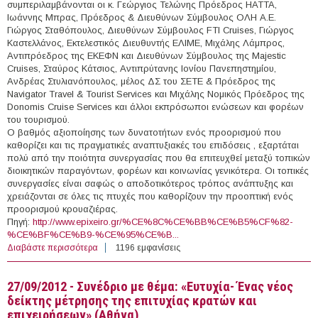
συμπεριλαμβάνονται οι κ. Γεώργιος Τελώνης Πρόεδρος HATTA,
Ιωάννης Μπρας, Πρόεδρος & Διευθύνων Σύμβουλος ΟΛΗ Α.Ε.
Γιώργος Σταθόπουλος, Διευθύνων Σύμβουλος FTI Cruises, Γιώργος
Καστελλάνος, Εκτελεστικός Διευθυντής ΕΛΙΜΕ, Μιχάλης Λάμπρος,
Αντιπρόεδρος της ΕΚΕΦΝ και Διευθύνων Σύμβουλος της Majestic
Cruises, Σταύρος Κάτσιος, Αντιπρύτανης Ιονίου Πανεπηστημίου,
Ανδρέας Στυλιανόπουλος, μέλος ΔΣ του ΣΕΤΕ & Πρόεδρος της
Navigator Travel & Tourist Services και Μιχάλης Νομικός Πρόεδρος της
Donomis Cruise Services και άλλοι εκπρόσωποι ενώσεων και φορέων
του τουρισμού.
Ο βαθμός αξιοποίησης των δυνατοτήτων ενός προορισμού που
καθορίζει και τις πραγματικές αναπτυξιακές του επιδόσεις , εξαρτάται
πολύ από την ποιότητα συνεργασίας που θα επιτευχθεί μεταξύ τοπικών
διοικητικών παραγόντων, φορέων και κοινωνίας γενικότερα. Οι τοπικές
συνεργασίες είναι σαφώς ο αποδοτικότερος τρόπος ανάπτυξης και
χρειάζονται σε όλες τις πτυχές που καθορίζουν την προοπτική ενός
προορισμού κρουαζιέρας.
Πηγή:
http://www.epixeiro.gr/%CE%8C%CE%BB%CE%B5%CF%82-
%CE%BF%CE%B9-%CE%95%CE%B...
Διαβάστε περισσότερα
για 28/09/2012 - 1ο Συνέδριο Κρουαζιέρας στη Κέρκυρα
1196 εμφανίσεις
27/09/2012 - Συνέδριο με θέμα: «Ευτυχία- Ένας νέος
δείκτης μέτρησης της επιτυχίας κρατών και
επιχειρήσεων» (Aθήνα)