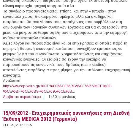
κοινωνική δικαιοσύνη, διαφάνεια, ισότητα, υγεία, εκπαίδευση, ασφάλεια,
εθνική κυριαρχία, ψυχική ισορροπία κ.λπ.
Το συνέδριο προσανατολίζεται, επίσης, και στην «ευτυχία» στον
εργασιακό χώρο. Διακεκριμένοι ομιλητές αλλά και ακαδημαϊκοί
εκπρόσωποι θα αναλύσουν τους παράγοντες που συμβάλλουν στη
δημιουργία των ιδανικών συνθηκών εργασίας και θα αναφερθούν στα
μέσο και μακροπρόθεσμα οφέλη των επιχειρήσεων από την εφαρμογή
ανθρωποκεντρικών πολιτικών.
Άξιες λόγου και παρουσίας είναι και οι επιχειρήσεις οι οποίες παρά τη
σημερινή δυσμενή οικονομική κατάσταση, συνεχίζουν εμπράκτως να
μεριμνούν για τον συνάνθρωπο, χρηματοδοτώντας και στηρίζοντας
κοινωνικές ενέργειες. Οι εταιρίες θα έχουν την ευκαιρία να
παρουσιάσουν τις κοινωνικές τους δράσεις (case studies)
αποτελώντας παράδειγμα προς μίμηση για την υπόλοιπη επιχειρηματική
κοινότητα.
Αναλυτικά:
http://www.epixeiro.gr/%CE%8C%CE%BB%CE%B5%CF%82-
%CE%BF%CE%B9-%CE%95%CE%B...
Διαβάστε περισσότερα
για 27/09/2012 - Συνέδριο με θέμα: «Ευτυχία- Ένας
1430 εμφανίσεις
νέος δείκτης μέτρησης της επιτυχίας κρατών και
επιχειρήσεων» (Aθήνα)
15/09/2012 - Επιχειρηματικές συναντήσεις στη Διεθνή
Έκθεση MEDICA 2012 (Γερμανία)
ΣΕΠ 25, 2012 16:25