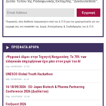
Δελτίο Τύπου της Ραδιοφωνικής Εκπομπής "Διασυνδεθείτε".
Παρακαλώ, όσοι διαθέτετε λογαριασμό e-mail του Δ.Π.Θ μην τον χρησιμοποιείτε για την
εγγραφή σας στο newsletter της Δομής Απασχόλησης & Σταδιοδρομίας του Δ.Π.Θ.
ΠΡOΣΦΑΤΑ AΡΘΡΑ
«Ψηφιακό άλμα» στην Τεχνητή Νοημοσύνη: Το 70% των
ελληνικών επιχειρήσεων έχει μπει στον χορό του AI
Κυρ, 02/08/2026 - 17:19
UNESCO Global Youth Hackathon
Σάβ, 01/08/2026 - 11:13
16-18/09/2026 - EU-Japan Biotech & Pharma Partnering
Conference 2026 (Διαδίκτυο)
Παρ, 31/07/2026 - 21:35
FinQuest 2026