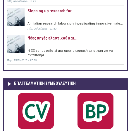
Σάβ, 01/08/2026 - 11:13
Stepping up research for...
An Italian research laboratory investigating innovative mate...
Πέμ, 20/06/2013 - 11:52
Νέες πηγές ελαστικού και...
Η ΕΕ χρηματοδοτεί μια πρωτοποριακή επιστήμη για να
ανταποκρι...
Παρ, 25/01/2013 - 17:50
ΕΠΑΓΓΕΛΜΑΤΙΚΉ ΣΥΜΒΟΥΛΕΥΤΙΚΉ