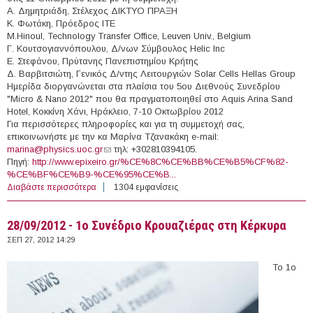
Α. Δημητριάδη, Στέλεχος ΔΙΚΤΥΟ ΠΡΑΞΗ
Κ. Φωτάκη, Πρόεδρος ΙΤΕ
Μ.Hinoul, Technology Transfer Office, Leuven Univ., Belgium
Γ. Κουτσογιαννόπουλου, Δ/νων Σύμβουλος Helic Inc
Ε. Στεφάνου, Πρύτανης Πανεπιστημίου Κρήτης
Δ. Βαρβιτσιώτη, Γενικός Δ/ντης Λειτουργιών Solar Cells Hellas Group
Ημερίδα διοργανώνεται στα πλαίσια του 5ου Διεθνούς Συνεδρίου
"Micro & Nano 2012" που θα πραγματοποιηθεί στο Aquis Arina Sand
Hotel, Κοκκίνη Χάνι, Ηράκλειο, 7-10 Οκτωβρίου 2012
Για περισσότερες πληροφορίες και για τη συμμετοχή σας,
επικοινωνήστε με την κα Μαρίνα Τζανακάκη e-mail:
marina@physics.uoc.gr
(link sends e-mail)
τηλ: +302810394105.
Πηγή:
http://www.epixeiro.gr/%CE%8C%CE%BB%CE%B5%CF%82-
%CE%BF%CE%B9-%CE%95%CE%B...
Διαβάστε περισσότερα
για 11/10/2012 - Ημερίδα με θέμα: «Καινοτομία στον
1304 εμφανίσεις
τομέα των ημιαγωγών & συνεργασία ακαδημαϊκών/
ερευνητικών φορέων με τη βιομηχανία» (Ηράκλειο)
28/09/2012 - 1ο Συνέδριο Κρουαζιέρας στη Κέρκυρα
ΣΕΠ 27, 2012 14:29
Το 1ο