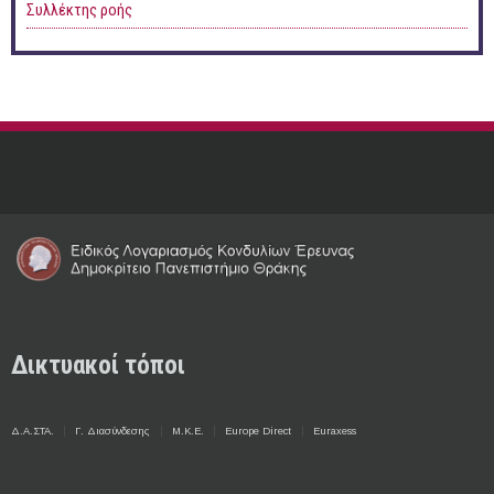
Συλλέκτης ροής
Δικτυακοί τόποι
Δ.Α.ΣΤΑ.
Γ. Διασύνδεσης
Μ.Κ.Ε.
Europe Direct
Euraxess