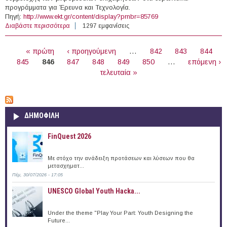
προγράμματα για Έρευνα και Τεχνολογία.
Πηγή:
http://www.ekt.gr/content/display?prnbr=85769
Διαβάστε περισσότερα
για 15/09/2012 - Επιχειρηματικές συναντήσεις στη
1297 εμφανίσεις
Διεθνή Έκθεση MEDICA 2012 (Γερμανία)
ΣΕΛΊΔΕΣ
« πρώτη
‹ προηγούμενη
…
842
843
844
845
846
847
848
849
850
…
επόμενη ›
τελευταία »
ΔΗΜΟΦΙΛΗ
FinQuest 2026
Με στόχο την ανάδειξη προτάσεων και λύσεων που θα
μετασχηματ...
Πέμ, 30/07/2026 - 17:05
UNESCO Global Youth Hacka...
Under the theme "Play Your Part: Youth Designing the
Future...