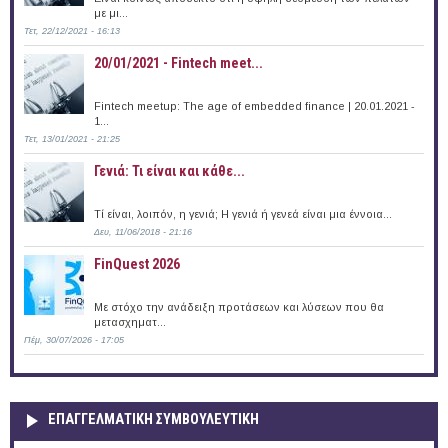
με μι...
Τετ, 22/12/2021 - 16:13
20/01/2021 - Fintech meet...
Fintech meetup: The age of embedded finance | 20.01.2021 -
1...
Τετ, 13/01/2021 - 21:25
Γενιά: Τι είναι και κάθε...
Τί είναι, λοιπόν, η γενιά; Η γενιά ή γενεά είναι μια έννοια...
Δευ, 11/06/2018 - 21:16
FinQuest 2026
Με στόχο την ανάδειξη προτάσεων και λύσεων που θα
μετασχηματ...
Πέμ, 30/07/2026 - 17:05
ΕΠΑΓΓΕΛΜΑΤΙΚΉ ΣΥΜΒΟΥΛΕΥΤΙΚΉ