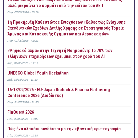
αλλά μικραίνει το κομμάτι από την «πίτα» του ΑΕΠ
Παρ, 07/08/2026 - 15:19
1η Προκήρυξη Καθεστώτος Ενισχύσεων «Καθεστώς Ενίσχυσης
Επενδυτικών Σχεδίων Διπλής Χρήσης σε Στρατηγικούς Τομείς
Άμυνας και Κατασκευής Οχημάτων και Αεροσκαφών»
Παρ, 07/08/2026 - 00:21
«Ψηφιακό άλμα» στην Τεχνητή Νοημοσύνη: Το 70% των
ελληνικών επιχειρήσεων έχει μπει στον χορό του AI
Κυρ, 02/08/2026 - 17:19
UNESCO Global Youth Hackathon
Σάβ, 01/08/2026 - 11:13
16-18/09/2026 - EU-Japan Biotech & Pharma Partnering
Conference 2026 (Διαδίκτυο)
Παρ, 31/07/2026 - 21:35
FinQuest 2026
Πέμ, 30/07/2026 - 17:05
Πώς ένα πλακάκι συνδέεται με την κβαντική κρυπτογραφία
Πέμ, 30/07/2026 - 11:59