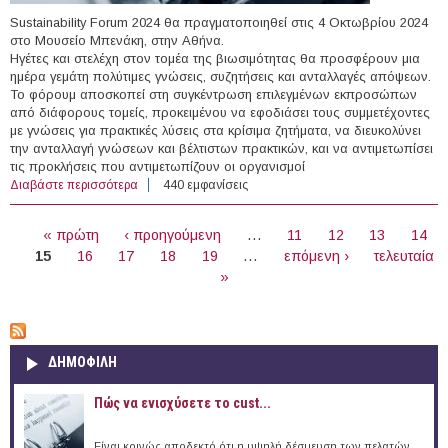
Sustainability Forum 2024 θα πραγματοποιηθεί στις 4 Οκτωβρίου 2024
στο Μουσείο Μπενάκη, στην Αθήνα.
Ηγέτες και στελέχη στον τομέα της βιωσιμότητας θα προσφέρουν μια
ημέρα γεμάτη πολύτιμες γνώσεις, συζητήσεις και ανταλλαγές απόψεων.
Το φόρουμ αποσκοπεί στη συγκέντρωση επιλεγμένων εκπροσώπων
από διάφορους τομείς, προκειμένου να εφοδιάσει τους συμμετέχοντες
με γνώσεις για πρακτικές λύσεις στα κρίσιμα ζητήματα, να διευκολύνει
την ανταλλαγή γνώσεων και βέλτιστων πρακτικών, και να αντιμετωπίσει
τις προκλήσεις που αντιμετωπίζουν οι οργανισμοί
Διαβάστε περισσότερα
για 04/10/2024 - 14ο Athens Sustainability Forum 2024
440 εμφανίσεις
(Αθήνα)
ΣΕΛΊΔΕΣ
« πρώτη
‹ προηγούμενη
…
11
12
13
14
15
16
17
18
19
…
επόμενη ›
τελευταία
»
ΔΗΜΟΦΙΛΗ
Πώς να ενισχύσετε το cust...
Είναι κοινώς αποδεκτό ότι η υψηλή δέσμευση των πελατών