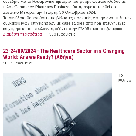
συνέδριο για το Ηλεκτρονικό Εμπόριο του φαρμακευτικού κλάδου με
τίτλο eCommerce Pharmacy Business, θα πραγματοποιηθεί στο
Ζάππειο Μέγαρο, την Τετάρτη, 30 Οκτωβρίου 2024.
Το συνέδριο θα εστιάσει στις βέλτιστες πρακτικές για την ανάπτυξη των
συγκεκριμένων επιχειρήσεων με case studies από ήδη επιτυχημένες
επιχειρήσεις που πωλούν προϊόντα στην Ελλάδα και το εξωτερικό.
Διαβάστε περισσότερα
για 30/10/2024 - eCommerce Pharmacy & Beauty
550 εμφανίσεις
Business Summit (Αθήνα)
23-24/09/2024 - The Healthcare Sector in a Changing
World: Are we Ready? (Αθήνα)
ΣΕΠ 19, 2024 12:28
Το
Ελληνο-