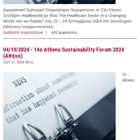
Αμερικανικό Εμπορικό Επιμελητήριο διοργανώνει το 23ο Ετήσιο
Συνέδριο Healthworld με τίτλο The Healthcare Sector in a Changing
World: Are we Ready? στις 23 – 24 Σεπτεμβρίου 2024 στο ξενοδοχείο
Αθήναιον Ιντερκοντινένταλ.
Διαβάστε περισσότερα
για 23-24/09/2024 - The Healthcare Sector in a
443 εμφανίσεις
Changing World: Are we Ready? (Αθήνα)
04/10/2024 - 14ο Athens Sustainability Forum 2024
(Αθήνα)
ΣΕΠ 17, 2024 08:11
Το
Athens