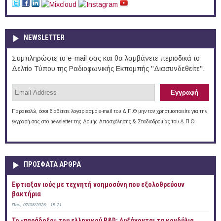
NEWSLETTER
Συμπληρώστε το e-mail σας και θα λαμβάνετε περιοδικά το
Δελτίο Τύπου της Ραδιοφωνικής Εκπομπής "Διασυνδεθείτε".
Παρακαλώ, όσοι διαθέτετε λογαριασμό e-mail του Δ.Π.Θ μην τον χρησιμοποιείτε για την
εγγραφή σας στο newsletter της Δομής Απασχόλησης & Σταδιοδρομίας του Δ.Π.Θ.
ΠΡOΣΦΑΤΑ AΡΘΡΑ
Έφτιαξαν ιούς με τεχνητή νοημοσύνη που εξολοθρεύουν
βακτήρια
Παρ, 07/08/2026 - 15:21
Το «παράδοξο» του ελληνικού R&D: Αυξάνονται τα κονδύλια,