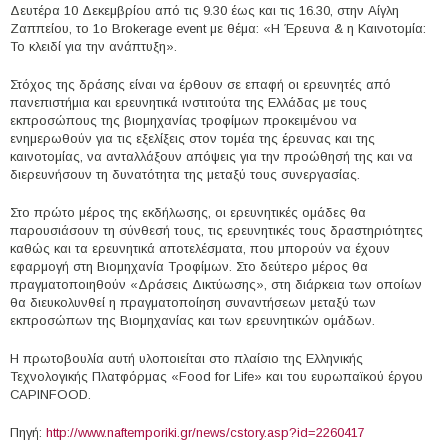
Δευτέρα 10 Δεκεμβρίου από τις 9.30 έως και τις 16.30, στην Αίγλη
Ζαππείου, το 1ο Brokerage event με θέμα: «Η Έρευνα & η Καινοτομία:
Το κλειδί για την ανάπτυξη».
Στόχος της δράσης είναι να έρθουν σε επαφή οι ερευνητές από
πανεπιστήμια και ερευνητικά ινστιτούτα της Ελλάδας με τους
εκπροσώπους της βιομηχανίας τροφίμων προκειμένου να
ενημερωθούν για τις εξελίξεις στον τομέα της έρευνας και της
καινοτομίας, να ανταλλάξουν απόψεις για την προώθησή της και να
διερευνήσουν τη δυνατότητα της μεταξύ τους συνεργασίας.
Στο πρώτο μέρος της εκδήλωσης, οι ερευνητικές ομάδες θα
παρουσιάσουν τη σύνθεσή τους, τις ερευνητικές τους δραστηριότητες
καθώς και τα ερευνητικά αποτελέσματα, που μπορούν να έχουν
εφαρμογή στη Βιομηχανία Τροφίμων. Στο δεύτερο μέρος θα
πραγματοποιηθούν «Δράσεις Δικτύωσης», στη διάρκεια των οποίων
θα διευκολυνθεί η πραγματοποίηση συναντήσεων μεταξύ των
εκπροσώπων της Βιομηχανίας και των ερευνητικών ομάδων.
Η πρωτοβουλία αυτή υλοποιείται στο πλαίσιο της Ελληνικής
Τεχνολογικής Πλατφόρμας «Food for Life» και του ευρωπαϊκού έργου
CAPINFOOD.
Πηγή:
http://www.naftemporiki.gr/news/cstory.asp?id=2260417