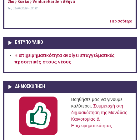
26ος Κύκλος VentureGarden Αθήνα
Τετ, 15/07/2026 - 17:37
Περισσότερα
ΕΝΤΥΠΟ ΥΛΙΚΟ
Η επιχειρηματικότητα ανοίγει επαγγελματικές
προοπτικές στους νέους
ΔΗΜΟΣΚΟΠΗΣΗ
Βοηθήστε μας να γίνουμε
καλύτεροι.
Συμμετοχή στη
δημοσκόπηση της Μονάδας
Καινοτομίας &
Επιχειρηματικότητας