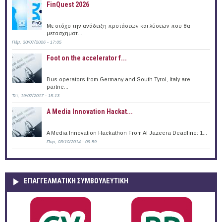
FinQuest 2026
Με στόχο την ανάδειξη προτάσεων και λύσεων που θα
μετασχηματ...
Πέμ, 30/07/2026 - 17:05
Foot on the accelerator f...
Bus operators from Germany and South Tyrol, Italy are
partne...
Τετ, 19/07/2017 - 15:13
A Media Innovation Hackat...
A Media Innovation Hackathon From Al Jazeera Deadline: 1...
Παρ, 03/10/2014 - 09:59
ΕΠΑΓΓΕΛΜΑΤΙΚΉ ΣΥΜΒΟΥΛΕΥΤΙΚΉ