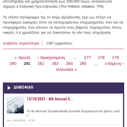
υποστήριξης και χρηματοδότηση έως 500.000 ευρώ, ανακοίνωσε
σήμερα η Ελληνική Πρωτοβουλία (The Hellenic Initiative, THI).
Το ετήσιο πρόγραμμα της εν λόγω βράβευσης έχει ως στόχο να
προσφέρει ευκαιρίες τόσο σε πεπειραμένους επιχειρηματίες όσο και σε
επιχειρηματίες που κάνουν τα πρώτα τους βήματα, παρέχοντας στους
νικητές ό,τι χρειάζεται, για να ξεκινήσουν τη νέα τους επιχείρηση.
Διαβάστε περισσότερα
για Το θεσμό «Ελληνικό Βραβείο Επιχειρηματικότητας»
1087 εμφανίσεις
ανακοίνωσε η Ελληνική Πρωτοβουλία
ΣΕΛΊΔΕΣ
« πρώτη
‹ προηγούμενη
…
277
278
279
280
281
282
283
284
285
…
επόμενη ›
τελευταία »
ΔΗΜΟΦΙΛΗ
13/10/2021 - 6th Annual S...
To 6ο Annual Sustainability Summit διοργανώνεται φέτος από
τ...
Δευ, 04/10/2021 - 12:29