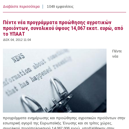
Διαβάστε περισσότερα
για 10/12/2012 - 1ο Brokerage event: «Η Έρευνα & η
1049 εμφανίσεις
Καινοτομία: Το κλειδί για την ανάπτυξη» (Αθήνα)
Πέντε νέα προγράμματα προώθησης αγροτικών
προιόντων, συνολικού ύψους 14,067 εκατ. ευρώ, από
το ΥΠΑΑΤ
ΔΕΚ 04, 2012 11:04
Πέντε
νέα
προγράμματα ενημέρωσης και προώθησης αγροτικών προϊόντων στην
εσωτερική αγορά της Ευρωπαϊκής Ένωσης και σε τρίτες χώρες,
συνολικού προϋπολογισμού 14.067.006 ευρώ, υποβλήθηκαν στην