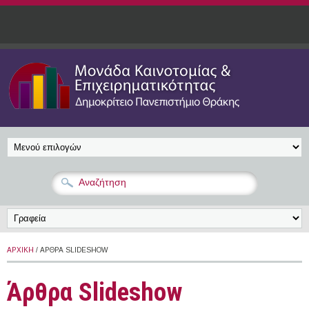
Παράκαμψη προς το κυρίως περιεχόμενο
ΑΡΧΙΚΉ
/ ΆΡΘΡΑ SLIDESHOW
Άρθρα Slideshow