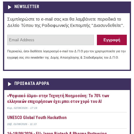
NEWSLETTER
Συμπληρώστε το e-mail σας και θα λαμβάνετε περιοδικά το
Δελτίο Τύπου της Ραδιοφωνικής Εκπομπής "Διασυνδεθείτε".
Παρακαλώ, όσοι διαθέτετε λογαριασμό e-mail του Δ.Π.Θ μην τον χρησιμοποιείτε για την
εγγραφή σας στο newsletter της Δομής Απασχόλησης & Σταδιοδρομίας του Δ.Π.Θ.
ΠΡOΣΦΑΤΑ AΡΘΡΑ
«Ψηφιακό άλμα» στην Τεχνητή Νοημοσύνη: Το 70% των
ελληνικών επιχειρήσεων έχει μπει στον χορό του AI
Κυρ, 02/08/2026 - 17:19
UNESCO Global Youth Hackathon
Σάβ, 01/08/2026 - 11:13
16-18/09/2026 - EU-Japan Biotech & Pharma Partnering