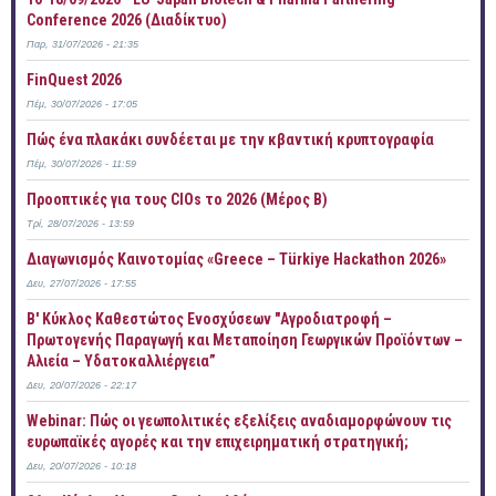
Conference 2026 (Διαδίκτυο)
Παρ, 31/07/2026 - 21:35
FinQuest 2026
Πέμ, 30/07/2026 - 17:05
Πώς ένα πλακάκι συνδέεται με την κβαντική κρυπτογραφία
Πέμ, 30/07/2026 - 11:59
Προοπτικές για τους CIOs το 2026 (Μέρος Β)
Τρί, 28/07/2026 - 13:59
Διαγωνισμός Καινοτομίας «Greece – Türkiye Hackathon 2026»
Δευ, 27/07/2026 - 17:55
B' Κύκλος Καθεστώτος Ενοσχύσεων "Αγροδιατροφή –
Πρωτογενής Παραγωγή και Μεταποίηση Γεωργικών Προϊόντων –
Αλιεία – Υδατοκαλλιέργεια”
Δευ, 20/07/2026 - 22:17
Webinar: Πώς οι γεωπολιτικές εξελίξεις αναδιαμορφώνουν τις
ευρωπαϊκές αγορές και την επιχειρηματική στρατηγική;
Δευ, 20/07/2026 - 10:18