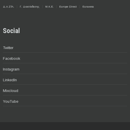
Δ.Α.ΣΤΑ.
Γ. Διασύνδεσης
Μ.Κ.Ε.
Europe Direct
Euraxess
Social
Twitter
Facebook
Instagram
LinkedIn
Mixcloud
YouTube