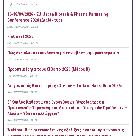
Σάβ, 01/08/2026 - 11:13
16-18/09/2026 - EU-Japan Biotech & Pharma Partnering
Conference 2026 (Διαδίκτυο)
Παρ, 31/07/2026 - 21:35
FinQuest 2026
Πέμ, 30/07/2026 - 17:05
Πώς ένα πλακάκι συνδέεται με την κβαντική κρυπτογραφία
Πέμ, 30/07/2026 - 11:59
Προοπτικές για τους CIOs το 2026 (Μέρος Β)
Τρί, 28/07/2026 - 13:59
Διαγωνισμός Καινοτομίας «Greece – Türkiye Hackathon 2026»
Δευ, 27/07/2026 - 17:55
B' Κύκλος Καθεστώτος Ενοσχύσεων "Αγροδιατροφή –
Πρωτογενής Παραγωγή και Μεταποίηση Γεωργικών Προϊόντων –
Αλιεία – Υδατοκαλλιέργεια”
Δευ, 20/07/2026 - 22:17
Webinar: Πώς οι γεωπολιτικές εξελίξεις αναδιαμορφώνουν τις
ευρωπαϊκές αγορές και την επιχειρηματική στρατηγική;