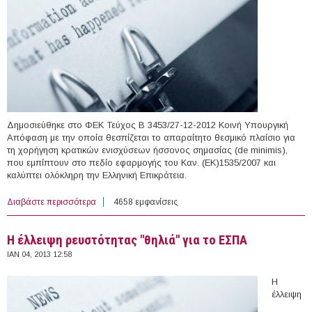
Δημοσιεύθηκε στο ΦΕΚ Τεύχος Β 3453/27-12-2012 Κοινή Υπουργική
Απόφαση με την οποία θεσπίζεται το απαραίτητο θεσμικό πλαίσιο για
τη χορήγηση κρατικών ενισχύσεων ήσσονος σημασίας (de minimis),
που εμπίπτουν στο πεδίο εφαρμογής του Καν. (ΕΚ)1535/2007 και
καλύπτει ολόκληρη την Ελληνική Επικράτεια.
Διαβάστε περισσότερα
για Χορήγηση ενισχύσεων ήσσονος σημασίας (de
4658 εμφανίσεις
minimis) στον τομέα της παραγωγής γεωργικών
προϊόντων
Η έλλειψη ρευστότητας "θηλιά" για το ΕΣΠΑ
ΙΑΝ 04, 2013 12:58
Η
έλλειψη