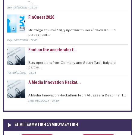
τ...
Δευ, 04/10/2021 - 12:29
FinQuest 2026
Με στόχο την ανάδειξη προτάσεων και λύσεων που θα
μετασχηματ...
Πέμ, 30/07/2026 - 17:05
Foot on the accelerator f...
Bus operators from Germany and South Tyrol, Italy are
partne...
Τετ, 19/07/2017 - 15:13
A Media Innovation Hackat...
A Media Innovation Hackathon From Al Jazeera Deadline: 1...
Παρ, 03/10/2014 - 09:59
ΕΠΑΓΓΕΛΜΑΤΙΚΉ ΣΥΜΒΟΥΛΕΥΤΙΚΉ