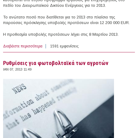
πεδίο του Διευρωπαϊκού Δικτύου Ενέργειας για το 2013.
Το ανώτατο ποσό που διατίθεται για το 2013 στο πλαίσιο της
παρούσας πρόσκλησης υποβολής προτάσεων είναι 12 200 000 EUR.
Η προθεσμία υποβολής προτάσεων λήγει στις 8 Μαρτίου 2013.
Διαβάστε περισσότερα
για Πρόσκληση υποβολής προτάσεων στο πλαίσιο του
1591 εμφανίσεις
ετήσιου προγράμματος εργασίας για επιχορηγήσεις στο
πεδίο του Διευρωπαϊκού Δικτύου Ενέργειας (TEN-E) για
Ρυθμίσεις για φωτοβολταϊκά των αγροτών
το 2013
ΙΑΝ 07, 2013 11:49