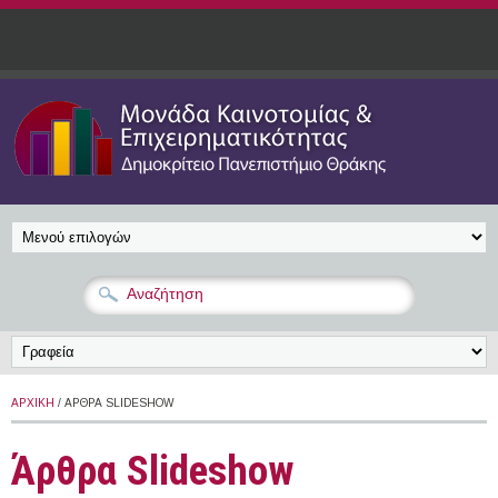
Παράκαμψη προς το κυρίως περιεχόμενο
ΑΡΧΙΚΉ
/ ΆΡΘΡΑ SLIDESHOW
Άρθρα Slideshow