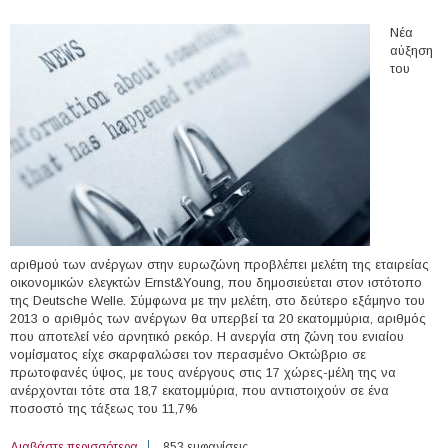
Νέα
αύξηση
του
αριθμού των ανέργων στην ευρωζώνη προβλέπει μελέτη της εταιρείας
οικονομικών ελεγκτών Ernst&Young, που δημοσιεύεται στον ιστότοπο
της Deutsche Welle. Σύμφωνα με την μελέτη, στο δεύτερο εξάμηνο του
2013 ο αριθμός των ανέργων θα υπερβεί τα 20 εκατομμύρια, αριθμός
που αποτελεί νέο αρνητικό ρεκόρ. Η ανεργία στη ζώνη του ενιαίου
νομίσματος είχε σκαρφαλώσει τον περασμένο Οκτώβριο σε
πρωτοφανές ύψος, με τους ανέργους στις 17 χώρες-μέλη της να
ανέρχονται τότε στα 18,7 εκατομμύρια, που αντιστοιχούν σε ένα
ποσοστό της τάξεως του 11,7%
Διαβάστε περισσότερα
για Ernst&Young: Στα 20 εκατ. οι άνεργοι στην
853 εμφανίσεις