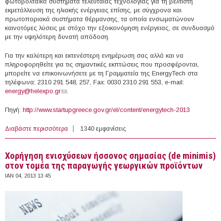
φωτοβολταϊκά συστήματα τελευταίας τεχνολογίας για τη βέλτιστη
εκμετάλλευση της ηλιακής ενέργειας επίσης, με σύγχρονα και
πρωτοποριακά συστήματα θέρμανσης, τα οποία ενσωματώνουν
καινοτόμες λύσεις με στόχο την εξοικονόμηση ενέργειας, σε συνδυασμό
με την υψηλότερη δυνατή απόδοση.
Για την καλύτερη και εκτενέστερη ενημέρωση σας αλλά και να
πληροφορηθείτε για τις σημαντικές εκπτώσεις που προσφέρονται,
μπορείτε να επικοινωνήσετε με τη Γραμματεία της EnergyTech στα
τηλέφωνα: 2310 291 548, 257, Fax: 0030 2310 291 553, e-mail:
energy@helexpo.gr
(link sends e-mail)
.
Πηγή:
http://www.startupgreece.gov.gr/el/content/energytech-2013
Διαβάστε περισσότερα
για 21-24/2/2013 - EnergyTech 2013 (Θεσσαλονίκη)
1340 εμφανίσεις
Χορήγηση ενισχύσεων ήσσονος σημασίας (de minimis)
στον τομέα της παραγωγής γεωργικών προϊόντων
ΙΑΝ 04, 2013 13:45