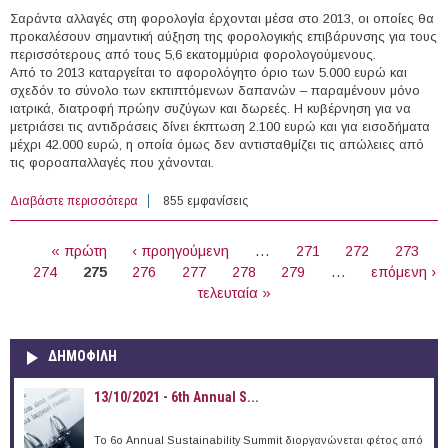
Σαράντα αλλαγές στη φορολογία έρχονται μέσα στο 2013, οι οποίες θα
προκαλέσουν σημαντική αύξηση της φορολογικής επιβάρυνσης για τους
περισσότερους από τους 5,6 εκατομμύρια φορολογούμενους.
Από το 2013 καταργείται το αφορολόγητο όριο των 5.000 ευρώ και
σχεδόν το σύνολο των εκπιπτόμενων δαπανών – παραμένουν μόνο
ιατρικά, διατροφή πρώην συζύγων και δωρεές. Η κυβέρνηση για να
μετριάσει τις αντιδράσεις δίνει έκπτωση 2.100 ευρώ και για εισοδήματα
μέχρι 42.000 ευρώ, η οποία όμως δεν αντισταθμίζει τις απώλειες από
τις φοροαπαλλαγές που χάνονται.
Διαβάστε περισσότερα
για Οι 40 αλλαγές του φορολογικού που στοχεύουν σε
855 εμφανίσεις
έσοδα 2,3 δισ.
ΣΕΛΊΔΕΣ
« πρώτη
‹ προηγούμενη
…
271
272
273
274
275
276
277
278
279
…
επόμενη ›
τελευταία »
ΔΗΜΟΦΙΛΗ
13/10/2021 - 6th Annual S...
To 6ο Annual Sustainability Summit διοργανώνεται φέτος από