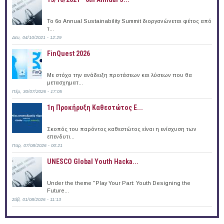
To 6ο Annual Sustainability Summit διοργανώνεται φέτος από
τ...
Δευ, 04/10/2021 - 12:29
FinQuest 2026
Με στόχο την ανάδειξη προτάσεων και λύσεων που θα
μετασχηματ...
Πέμ, 30/07/2026 - 17:05
1η Προκήρυξη Καθεστώτος Ε...
Σκοπός του παρόντος καθεστώτος είναι η ενίσχυση των
επενδυτι...
Παρ, 07/08/2026 - 00:21
UNESCO Global Youth Hacka...
Under the theme "Play Your Part: Youth Designing the
Future...
Σάβ, 01/08/2026 - 11:13