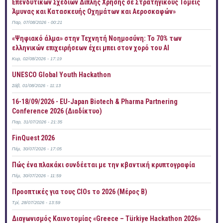
Επενδυτικών Σχεδίων Διπλής Χρήσης σε Στρατηγικούς Τομείς
Άμυνας και Κατασκευής Οχημάτων και Αεροσκαφών»
Παρ, 07/08/2026 - 00:21
«Ψηφιακό άλμα» στην Τεχνητή Νοημοσύνη: Το 70% των
ελληνικών επιχειρήσεων έχει μπει στον χορό του AI
Κυρ, 02/08/2026 - 17:19
UNESCO Global Youth Hackathon
Σάβ, 01/08/2026 - 11:13
16-18/09/2026 - EU-Japan Biotech & Pharma Partnering
Conference 2026 (Διαδίκτυο)
Παρ, 31/07/2026 - 21:35
FinQuest 2026
Πέμ, 30/07/2026 - 17:05
Πώς ένα πλακάκι συνδέεται με την κβαντική κρυπτογραφία
Πέμ, 30/07/2026 - 11:59
Προοπτικές για τους CIOs το 2026 (Μέρος Β)
Τρί, 28/07/2026 - 13:59
Διαγωνισμός Καινοτομίας «Greece – Türkiye Hackathon 2026»