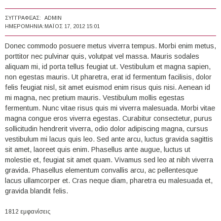
ΣΥΓΓΡΑΦΈΑΣ:
ADMIN
ΗΜΕΡΟΜΗΝΊΑ:
ΜΆΙΟΣ 17, 2012 15:01
Donec commodo posuere metus viverra tempus. Morbi enim metus,
porttitor nec pulvinar quis, volutpat vel massa. Mauris sodales
aliquam mi, id porta tellus feugiat ut. Vestibulum et magna sapien,
non egestas mauris. Ut pharetra, erat id fermentum facilisis, dolor
felis feugiat nisl, sit amet euismod enim risus quis nisi. Aenean id
mi magna, nec pretium mauris. Vestibulum mollis egestas
fermentum. Nunc vitae risus quis mi viverra malesuada. Morbi vitae
magna congue eros viverra egestas. Curabitur consectetur, purus
sollicitudin hendrerit viverra, odio dolor adipiscing magna, cursus
vestibulum mi lacus quis leo. Sed ante arcu, luctus gravida sagittis
sit amet, laoreet quis enim. Phasellus ante augue, luctus ut
molestie et, feugiat sit amet quam. Vivamus sed leo at nibh viverra
gravida. Phasellus elementum convallis arcu, ac pellentesque
lacus ullamcorper et. Cras neque diam, pharetra eu malesuada et,
gravida blandit felis.
1812 εμφανίσεις