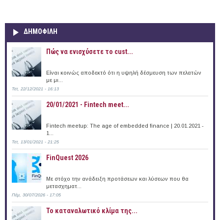
ΔΗΜΟΦΙΛΗ
Πώς να ενισχύσετε το cust...
Είναι κοινώς αποδεκτό ότι η υψηλή δέσμευση των πελατών
με μι...
Τετ, 22/12/2021 - 16:13
20/01/2021 - Fintech meet...
Fintech meetup: The age of embedded finance | 20.01.2021 -
1...
Τετ, 13/01/2021 - 21:25
FinQuest 2026
Με στόχο την ανάδειξη προτάσεων και λύσεων που θα
μετασχηματ...
Πέμ, 30/07/2026 - 17:05
Το καταναλωτικό κλίμα της...