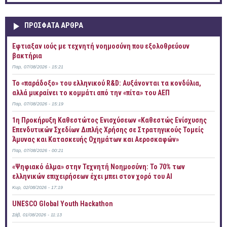
ΠΡOΣΦΑΤΑ AΡΘΡΑ
Έφτιαξαν ιούς με τεχνητή νοημοσύνη που εξολοθρεύουν
βακτήρια
Παρ, 07/08/2026 - 15:21
Το «παράδοξο» του ελληνικού R&D: Αυξάνονται τα κονδύλια,
αλλά μικραίνει το κομμάτι από την «πίτα» του ΑΕΠ
Παρ, 07/08/2026 - 15:19
1η Προκήρυξη Καθεστώτος Ενισχύσεων «Καθεστώς Ενίσχυσης
Επενδυτικών Σχεδίων Διπλής Χρήσης σε Στρατηγικούς Τομείς
Άμυνας και Κατασκευής Οχημάτων και Αεροσκαφών»
Παρ, 07/08/2026 - 00:21
«Ψηφιακό άλμα» στην Τεχνητή Νοημοσύνη: Το 70% των
ελληνικών επιχειρήσεων έχει μπει στον χορό του AI
Κυρ, 02/08/2026 - 17:19
UNESCO Global Youth Hackathon
Σάβ, 01/08/2026 - 11:13