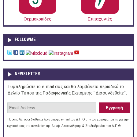
Θερμοκοιτίδες
Επιταχυντές
FOLLOWME
NEWSLETTER
Συμπληρώστε το e-mail σας και θα λαμβάνετε περιοδικά το
Δελτίο Τύπου της Ραδιοφωνικής Εκπομπής "Διασυνδεθείτε".
Παρακαλώ, όσοι διαθέτετε λογαριασμό e-mail του Δ.Π.Θ μην τον χρησιμοποιείτε για την
εγγραφή σας στο newsletter της Δομής Απασχόλησης & Σταδιοδρομίας του Δ.Π.Θ.