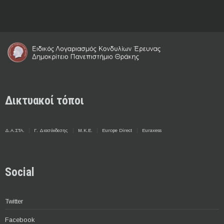
Δικτυακοί τόποι
Δ.Α.ΣΤΑ.
Γ. Διασύνδεσης
Μ.Κ.Ε.
Europe Direct
Euraxess
Social
Twitter
Facebook