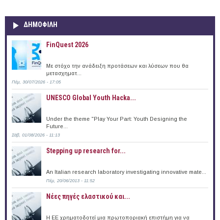
ΔΗΜΟΦΙΛΗ
FinQuest 2026
Με στόχο την ανάδειξη προτάσεων και λύσεων που θα
μετασχηματ...
Πέμ, 30/07/2026 - 17:05
UNESCO Global Youth Hacka...
Under the theme "Play Your Part: Youth Designing the
Future...
Σάβ, 01/08/2026 - 11:13
Stepping up research for...
An Italian research laboratory investigating innovative mate...
Πέμ, 20/06/2013 - 11:52
Νέες πηγές ελαστικού και...
Η ΕΕ χρηματοδοτεί μια πρωτοποριακή επιστήμη για να