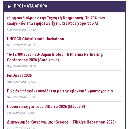
ΠΡOΣΦΑΤΑ AΡΘΡΑ
«Ψηφιακό άλμα» στην Τεχνητή Νοημοσύνη: Το 70% των
ελληνικών επιχειρήσεων έχει μπει στον χορό του AI
Κυρ, 02/08/2026 - 17:19
UNESCO Global Youth Hackathon
Σάβ, 01/08/2026 - 11:13
16-18/09/2026 - EU-Japan Biotech & Pharma Partnering
Conference 2026 (Διαδίκτυο)
Παρ, 31/07/2026 - 21:35
FinQuest 2026
Πέμ, 30/07/2026 - 17:05
Πώς ένα πλακάκι συνδέεται με την κβαντική κρυπτογραφία
Πέμ, 30/07/2026 - 11:59
Προοπτικές για τους CIOs το 2026 (Μέρος Β)
Τρί, 28/07/2026 - 13:59
Διαγωνισμός Καινοτομίας «Greece – Türkiye Hackathon 2026»
Δευ, 27/07/2026 - 17:55