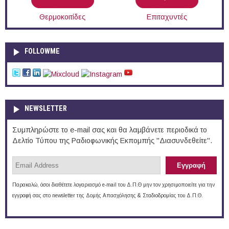
Θερμοκοιτίδες
Επιταχυντές
FOLLOWME
NEWSLETTER
Συμπληρώστε το e-mail σας και θα λαμβάνετε περιοδικά το
Δελτίο Τύπου της Ραδιοφωνικής Εκπομπής "Διασυνδεθείτε".
Παρακαλώ, όσοι διαθέτετε λογαριασμό e-mail του Δ.Π.Θ μην τον χρησιμοποιείτε για την
εγγραφή σας στο newsletter της Δομής Απασχόλησης & Σταδιοδρομίας του Δ.Π.Θ.