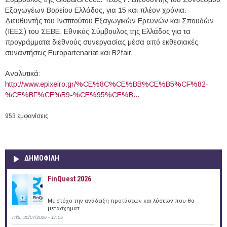
Εξαγωγέων Βορείου Ελλάδος, για 15 και πλέον χρόνια.
Διευθυντής του Ινστιτούτου Εξαγωγικών Ερευνών και Σπουδών
(ΙΕΕΣ) του ΣΕΒΕ. Εθνικός Σύμβουλος της Ελλάδος για τα
προγράμματα διεθνούς συνεργασίας μέσα από εκθεσιακές
συναντήσεις Europartenariat και B2fair.
Αναλυτικά:
http://www.epixeiro.gr/%CE%8C%CE%BB%CE%B5%CF%82-
%CE%BF%CE%B9-%CE%95%CE%B...
953 εμφανίσεις
ΔΗΜΟΦΙΛΗ
FinQuest 2026
Με στόχο την ανάδειξη προτάσεων και λύσεων που θα
μετασχηματ...
Πέμ, 30/07/2026 - 17:05