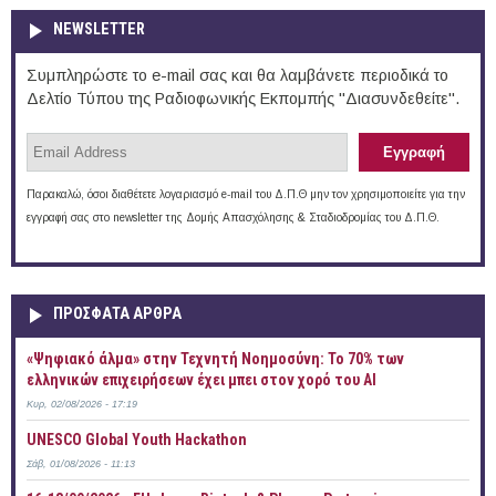
NEWSLETTER
Συμπληρώστε το e-mail σας και θα λαμβάνετε περιοδικά το
Δελτίο Τύπου της Ραδιοφωνικής Εκπομπής "Διασυνδεθείτε".
Παρακαλώ, όσοι διαθέτετε λογαριασμό e-mail του Δ.Π.Θ μην τον χρησιμοποιείτε για την
εγγραφή σας στο newsletter της Δομής Απασχόλησης & Σταδιοδρομίας του Δ.Π.Θ.
ΠΡOΣΦΑΤΑ AΡΘΡΑ
«Ψηφιακό άλμα» στην Τεχνητή Νοημοσύνη: Το 70% των
ελληνικών επιχειρήσεων έχει μπει στον χορό του AI
Κυρ, 02/08/2026 - 17:19
UNESCO Global Youth Hackathon
Σάβ, 01/08/2026 - 11:13