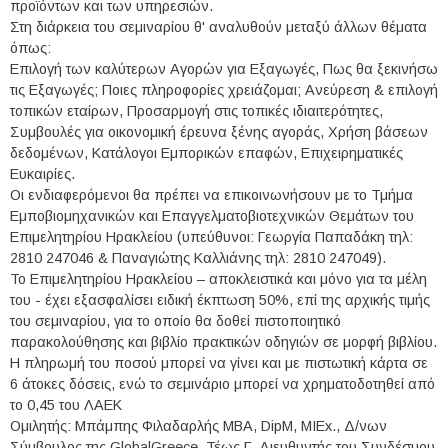
προϊόντων και των υπηρεσιών.
Στη διάρκεια του σεμιναρίου θ' αναλυθούν μεταξύ άλλων θέματα
όπως:
Επιλογή των καλύτερων Αγορών για Εξαγωγές, Πως θα ξεκινήσω
τις Εξαγωγές; Ποιες πληροφορίες χρειάζομαι; Ανεύρεση & επιλογή
τοπικών εταίρων, Προσαρμογή στις τοπικές ιδιαιτερότητες,
Συμβουλές για οικονομική έρευνα ξένης αγοράς, Χρήση βάσεων
δεδομένων, Κατάλογοι Εμπορικών επαφών, Επιχειρηματικές
Ευκαιρίες.
Οι ενδιαφερόμενοι θα πρέπει να επικοινωνήσουν με το Τμήμα
Εμποβιομηχανικών και Επαγγελματοβιοτεχνικών Θεμάτων του
Επιμελητηρίου Ηρακλείου (υπεύθυνοι: Γεωργία Παπαδάκη τηλ:
2810 247046 & Παναγιώτης Καλλιάνης τηλ: 2810 247049).
Το Επιμελητηρίου Ηρακλείου – αποκλειστικά και μόνο για τα μέλη
του - έχει εξασφαλίσει ειδική έκπτωση 50%, επί της αρχικής τιμής
του σεμιναρίου, για το οποίο θα δοθεί πιστοποιητικό
παρακολούθησης και βιβλίο πρακτικών οδηγιών σε μορφή βιβλίου.
Η πληρωμή του ποσού μπορεί να γίνει και με πιστωτική κάρτα σε
6 άτοκες δόσεις, ενώ το σεμινάριο μπορεί να χρηματοδοτηθεί από
το 0,45 του ΛΑΕΚ
Ομιλητής: Μπάμπης Φιλαδαρλής MBA, DipM, MIEx., Δ/νων
Σύμβουλος της GlobalGreece. Τέως Γ. Διευθυντής του Συνδέσμου