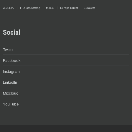
Δ.Α.ΣΤΑ.
Γ. Διασύνδεσης
Μ.Κ.Ε.
Europe Direct
Euraxess
Social
Twitter
Facebook
Instagram
LinkedIn
Mixcloud
YouTube