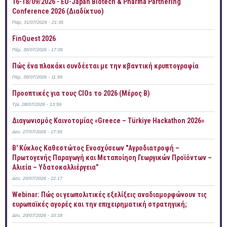
16-18/09/2026 - EU-Japan Biotech & Pharma Partnering
Conference 2026 (Διαδίκτυο)
Παρ, 31/07/2026 - 21:35
FinQuest 2026
Πέμ, 30/07/2026 - 17:05
Πώς ένα πλακάκι συνδέεται με την κβαντική κρυπτογραφία
Πέμ, 30/07/2026 - 11:59
Προοπτικές για τους CIOs το 2026 (Μέρος Β)
Τρί, 28/07/2026 - 13:59
Διαγωνισμός Καινοτομίας «Greece – Türkiye Hackathon 2026»
Δευ, 27/07/2026 - 17:55
B' Κύκλος Καθεστώτος Ενοσχύσεων "Αγροδιατροφή –
Πρωτογενής Παραγωγή και Μεταποίηση Γεωργικών Προϊόντων –
Αλιεία – Υδατοκαλλιέργεια”
Δευ, 20/07/2026 - 22:17
Webinar: Πώς οι γεωπολιτικές εξελίξεις αναδιαμορφώνουν τις
ευρωπαϊκές αγορές και την επιχειρηματική στρατηγική;
Δευ, 20/07/2026 - 10:18