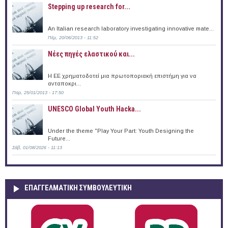
Stepping up research for...
An Italian research laboratory investigating innovative mate...
Πέμ, 20/06/2013 - 11:52
Νέες πηγές ελαστικού και...
Η ΕΕ χρηματοδοτεί μια πρωτοποριακή επιστήμη για να
ανταποκρι...
Παρ, 25/01/2013 - 17:50
UNESCO Global Youth Hacka...
Under the theme "Play Your Part: Youth Designing the
Future...
Σάβ, 01/08/2026 - 11:13
ΕΠΑΓΓΕΛΜΑΤΙΚΉ ΣΥΜΒΟΥΛΕΥΤΙΚΉ