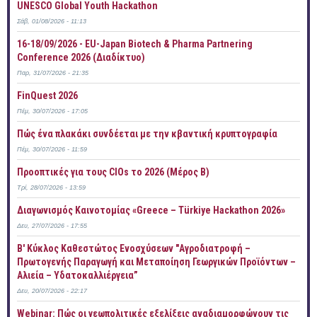
UNESCO Global Youth Hackathon
Σάβ, 01/08/2026 - 11:13
16-18/09/2026 - EU-Japan Biotech & Pharma Partnering
Conference 2026 (Διαδίκτυο)
Παρ, 31/07/2026 - 21:35
FinQuest 2026
Πέμ, 30/07/2026 - 17:05
Πώς ένα πλακάκι συνδέεται με την κβαντική κρυπτογραφία
Πέμ, 30/07/2026 - 11:59
Προοπτικές για τους CIOs το 2026 (Μέρος Β)
Τρί, 28/07/2026 - 13:59
Διαγωνισμός Καινοτομίας «Greece – Türkiye Hackathon 2026»
Δευ, 27/07/2026 - 17:55
B' Κύκλος Καθεστώτος Ενοσχύσεων "Αγροδιατροφή –
Πρωτογενής Παραγωγή και Μεταποίηση Γεωργικών Προϊόντων –
Αλιεία – Υδατοκαλλιέργεια”
Δευ, 20/07/2026 - 22:17
Webinar: Πώς οι γεωπολιτικές εξελίξεις αναδιαμορφώνουν τις