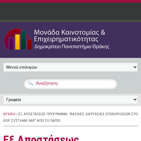
Παράκαμψη προς το κυρίως περιεχόμενο
ΑΡΧΙΚΉ
/ ΕΞ ΑΠΟΣΤΆΣΕΩΣ ΠΡΌΓΡΑΜΜΑ: "ΒΑΣΙΚΈΣ ΔΙΕΡΓΑΣΊΕΣ ΕΠΙΧΕΙΡΉΣΕΩΝ ΣΤΟ
ERP ΣΎΣΤΗΜΑ SAP" ΑΠΌ ΤΟ ΠΑΠΕΙ
Εξ Αποστάσεως