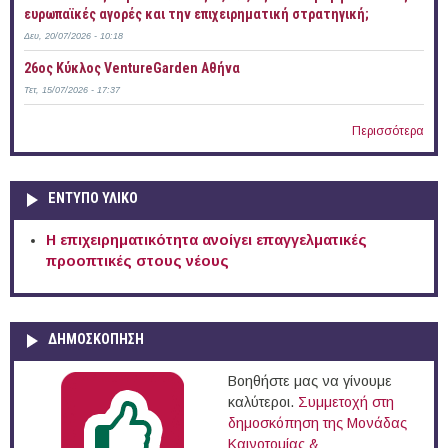
ευρωπαϊκές αγορές και την επιχειρηματική στρατηγική;
Δευ, 20/07/2026 - 10:18
26ος Κύκλος VentureGarden Αθήνα
Τετ, 15/07/2026 - 17:37
Περισσότερα
ΕΝΤΥΠΟ ΥΛΙΚΟ
Η επιχειρηματικότητα ανοίγει επαγγελματικές
προοπτικές στους νέους
ΔΗΜΟΣΚΟΠΗΣΗ
Βοηθήστε μας να γίνουμε
καλύτεροι.
Συμμετοχή στη
δημοσκόπηση της Μονάδας
Καινοτομίας &