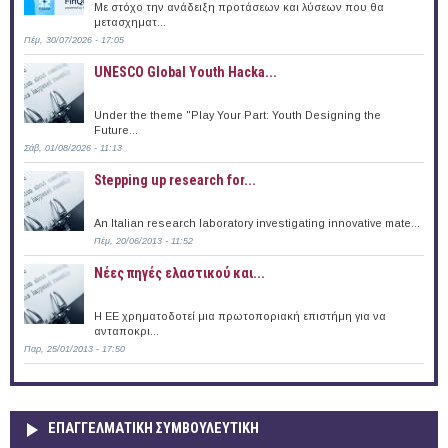
Με στόχο την ανάδειξη προτάσεων και λύσεων που θα
μετασχηματ...
Πέμ, 30/07/2026 - 17:05
UNESCO Global Youth Hacka...
Under the theme "Play Your Part: Youth Designing the
Future...
Σάβ, 01/08/2026 - 11:13
Stepping up research for...
An Italian research laboratory investigating innovative mate...
Πέμ, 20/06/2013 - 11:52
Νέες πηγές ελαστικού και...
Η ΕΕ χρηματοδοτεί μια πρωτοποριακή επιστήμη για να
ανταποκρι...
Παρ, 25/01/2013 - 17:50
ΕΠΑΓΓΕΛΜΑΤΙΚΉ ΣΥΜΒΟΥΛΕΥΤΙΚΉ