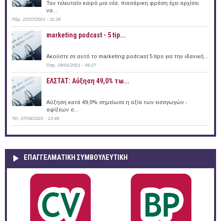
Τον τελευταίο καιρό μια νέα, πιασάρικη φράση έχει αρχίσει
να...
Πέμ, 22/07/2021 - 11:28
marketing podcast - 5 tip...
Ακούστε σε αυτό το marketing podcast 5 tips για την ιδανική...
Παρ, 29/01/2021 - 09:27
​ΕΛΣΤΑΤ: Αύξηση 49,0%​ τω...
Αύξηση κατά 49,0%​ σημείωσε η αξία των εισαγωγών -
αφίξεων σ...
Τετ, 07/09/2022 - 13:49
ΕΠΑΓΓΕΛΜΑΤΙΚΉ ΣΥΜΒΟΥΛΕΥΤΙΚΉ