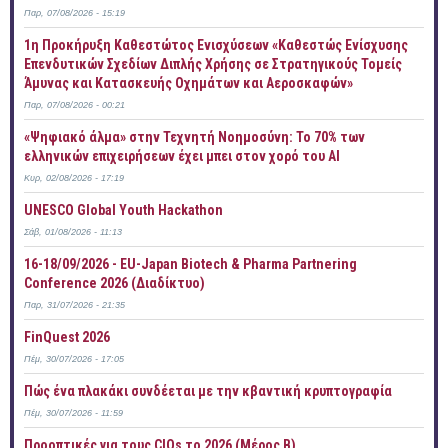
Παρ, 07/08/2026 - 15:19
1η Προκήρυξη Καθεστώτος Ενισχύσεων «Καθεστώς Ενίσχυσης
Επενδυτικών Σχεδίων Διπλής Χρήσης σε Στρατηγικούς Τομείς
Άμυνας και Κατασκευής Οχημάτων και Αεροσκαφών»
Παρ, 07/08/2026 - 00:21
«Ψηφιακό άλμα» στην Τεχνητή Νοημοσύνη: Το 70% των
ελληνικών επιχειρήσεων έχει μπει στον χορό του AI
Κυρ, 02/08/2026 - 17:19
UNESCO Global Youth Hackathon
Σάβ, 01/08/2026 - 11:13
16-18/09/2026 - EU-Japan Biotech & Pharma Partnering
Conference 2026 (Διαδίκτυο)
Παρ, 31/07/2026 - 21:35
FinQuest 2026
Πέμ, 30/07/2026 - 17:05
Πώς ένα πλακάκι συνδέεται με την κβαντική κρυπτογραφία
Πέμ, 30/07/2026 - 11:59
Προοπτικές για τους CIOs το 2026 (Μέρος Β)