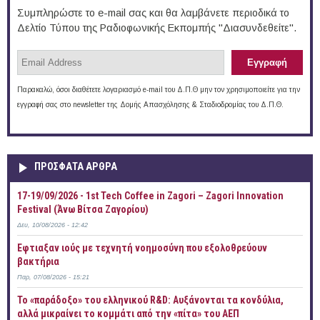
Συμπληρώστε το e-mail σας και θα λαμβάνετε περιοδικά το
Δελτίο Τύπου της Ραδιοφωνικής Εκπομπής "Διασυνδεθείτε".
Παρακαλώ, όσοι διαθέτετε λογαριασμό e-mail του Δ.Π.Θ μην τον χρησιμοποιείτε για την
εγγραφή σας στο newsletter της Δομής Απασχόλησης & Σταδιοδρομίας του Δ.Π.Θ.
ΠΡOΣΦΑΤΑ AΡΘΡΑ
17-19/09/2026 - 1st Tech Coffee in Zagori – Zagori Innovation
Festival (Άνω Βίτσα Ζαγορίου)
Δευ, 10/08/2026 - 12:42
Έφτιαξαν ιούς με τεχνητή νοημοσύνη που εξολοθρεύουν
βακτήρια
Παρ, 07/08/2026 - 15:21
Το «παράδοξο» του ελληνικού R&D: Αυξάνονται τα κονδύλια,
αλλά μικραίνει το κομμάτι από την «πίτα» του ΑΕΠ