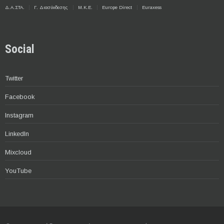
Δ.Α.ΣΤΑ.
Γ. Διασύνδεσης
Μ.Κ.Ε.
Europe Direct
Euraxess
Social
Twitter
Facebook
Instagram
LinkedIn
Mixcloud
YouTube