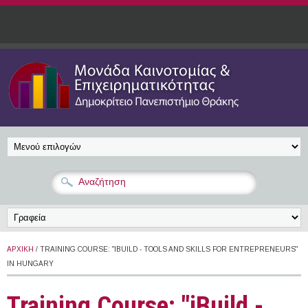
Παράκαμψη προς το κυρίως περιεχόμενο
ΑΡΧΙΚΉ
/ TRAINING COURSE: "IBUILD - TOOLS AND SKILLS FOR ENTREPRENEURS"
IN HUNGARY
Training Course: "iBuild -