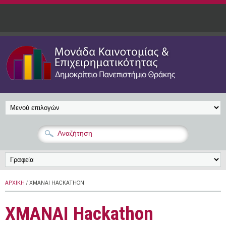
Παράκαμψη προς το κυρίως περιεχόμενο
ΑΡΧΙΚΉ
/ XMANAI HACKATHON
XMANAI Hackathon