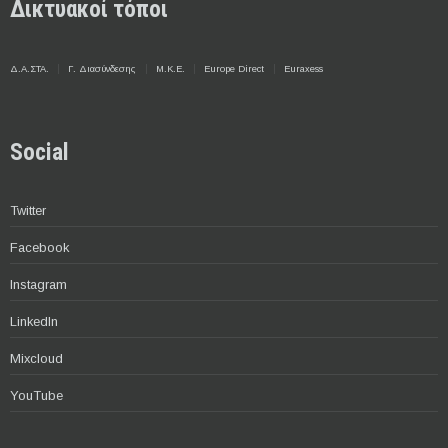
Δικτυακοί τόποι
Δ.Α.ΣΤΑ.
Γ. Διασύνδεσης
Μ.Κ.Ε.
Europe Direct
Euraxess
Social
Twitter
Facebook
Instagram
LinkedIn
Mixcloud
YouTube