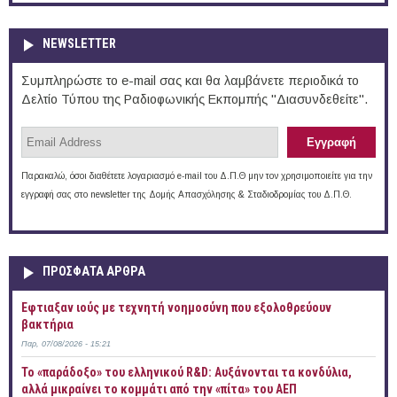
NEWSLETTER
Συμπληρώστε το e-mail σας και θα λαμβάνετε περιοδικά το
Δελτίο Τύπου της Ραδιοφωνικής Εκπομπής "Διασυνδεθείτε".
Παρακαλώ, όσοι διαθέτετε λογαριασμό e-mail του Δ.Π.Θ μην τον χρησιμοποιείτε για την
εγγραφή σας στο newsletter της Δομής Απασχόλησης & Σταδιοδρομίας του Δ.Π.Θ.
ΠΡOΣΦΑΤΑ AΡΘΡΑ
Έφτιαξαν ιούς με τεχνητή νοημοσύνη που εξολοθρεύουν
βακτήρια
Παρ, 07/08/2026 - 15:21
Το «παράδοξο» του ελληνικού R&D: Αυξάνονται τα κονδύλια,
αλλά μικραίνει το κομμάτι από την «πίτα» του ΑΕΠ