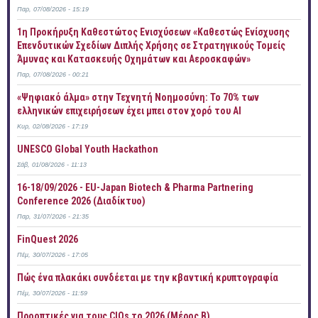
Παρ, 07/08/2026 - 15:19
1η Προκήρυξη Καθεστώτος Ενισχύσεων «Καθεστώς Ενίσχυσης
Επενδυτικών Σχεδίων Διπλής Χρήσης σε Στρατηγικούς Τομείς
Άμυνας και Κατασκευής Οχημάτων και Αεροσκαφών»
Παρ, 07/08/2026 - 00:21
«Ψηφιακό άλμα» στην Τεχνητή Νοημοσύνη: Το 70% των
ελληνικών επιχειρήσεων έχει μπει στον χορό του AI
Κυρ, 02/08/2026 - 17:19
UNESCO Global Youth Hackathon
Σάβ, 01/08/2026 - 11:13
16-18/09/2026 - EU-Japan Biotech & Pharma Partnering
Conference 2026 (Διαδίκτυο)
Παρ, 31/07/2026 - 21:35
FinQuest 2026
Πέμ, 30/07/2026 - 17:05
Πώς ένα πλακάκι συνδέεται με την κβαντική κρυπτογραφία
Πέμ, 30/07/2026 - 11:59
Προοπτικές για τους CIOs το 2026 (Μέρος Β)