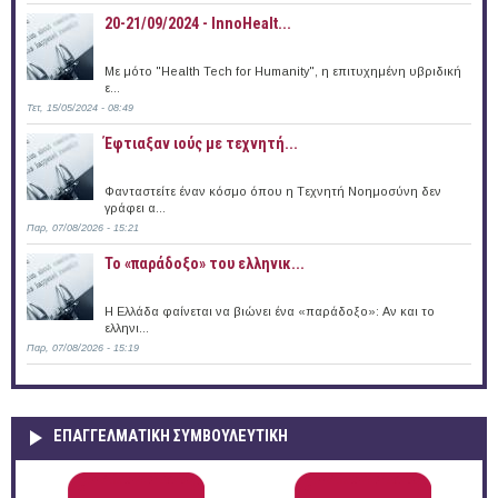
20-21/09/2024 - InnoHealt...
Με μότο "Health Tech for Humanity", η επιτυχημένη υβριδική
ε...
Τετ, 15/05/2024 - 08:49
Έφτιαξαν ιούς με τεχνητή...
Φανταστείτε έναν κόσμο όπου η Tεχνητή Nοημοσύνη δεν
γράφει α...
Παρ, 07/08/2026 - 15:21
Το «παράδοξο» του ελληνικ...
Η Ελλάδα φαίνεται να βιώνει ένα «παράδοξο»: Αν και το
ελληνι...
Παρ, 07/08/2026 - 15:19
ΕΠΑΓΓΕΛΜΑΤΙΚΉ ΣΥΜΒΟΥΛΕΥΤΙΚΉ