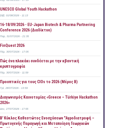
Κυρ, 02/08/2026 - 17:19
UNESCO Global Youth Hackathon
Σάβ, 01/08/2026 - 11:13
16-18/09/2026 - EU-Japan Biotech & Pharma Partnering
Conference 2026 (Διαδίκτυο)
Παρ, 31/07/2026 - 21:35
FinQuest 2026
Πέμ, 30/07/2026 - 17:05
Πώς ένα πλακάκι συνδέεται με την κβαντική
κρυπτογραφία
Πέμ, 30/07/2026 - 11:59
Προοπτικές για τους CIOs το 2026 (Μέρος Β)
Τρί, 28/07/2026 - 13:59
Διαγωνισμός Καινοτομίας «Greece – Türkiye Hackathon
2026»
Δευ, 27/07/2026 - 17:55
B' Κύκλος Καθεστώτος Ενοσχύσεων "Αγροδιατροφή –
Πρωτογενής Παραγωγή και Μεταποίηση Γεωργικών