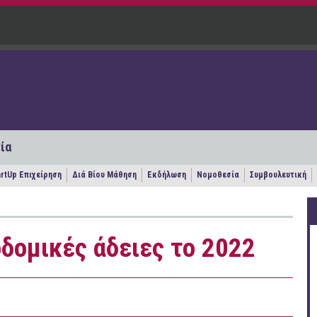
ία
artUp Επιχείρηση
Διά Βίου Μάθηση
Εκδήλωση
Νομοθεσία
Συμβουλευτική
οδομικές άδειες το 2022