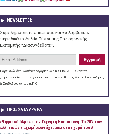
NEWSLETTER
Συμπληρώστε το e-mail σας και θα λαμβάνετε
περιοδικά το Δελτίο Τύπου της Ραδιοφωνικής
Εκπομπής "Διασυνδεθείτε".
Παρακαλώ, όσοι διαθέτετε λογαριασμό e-mail του Δ.Π.Θ μην τον
χρησιμοποιείτε για την εγγραφή σας στο newsletter της Δομής Απασχόλησης
& Σταδιοδρομίας του Δ.Π.Θ.
ΠΡOΣΦΑΤΑ AΡΘΡΑ
«Ψηφιακό άλμα» στην Τεχνητή Νοημοσύνη: Το 70% των
ελληνικών επιχειρήσεων έχει μπει στον χορό του AI