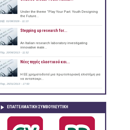
Under the theme "Play Your Part: Youth Designing
the Future...
Σάβ, 01/08/2026 - 11:13
Stepping up research for...
An Italian research laboratory investigating
innovative mate...
Πέμ, 20/06/2013 - 11:52
Νέες πηγές ελαστικού και...
Η ΕΕ χρηματοδοτεί μια πρωτοποριακή επιστήμη για
να ανταποκρι...
Παρ, 25/01/2013 - 17:50
ΕΠΑΓΓΕΛΜΑΤΙΚΉ ΣΥΜΒΟΥΛΕΥΤΙΚΉ