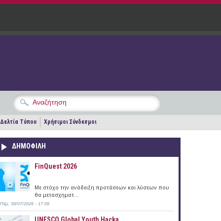
Δελτία Τύπου
Χρήσιμοι Σύνδεσμοι
ΔΗΜΟΦΙΛΗ
FinQuest 2026
Με στόχο την ανάδειξη προτάσεων και λύσεων που
θα μετασχηματ...
Πέμ, 30/07/2026 - 17:05
UNESCO Global Youth Hacka...