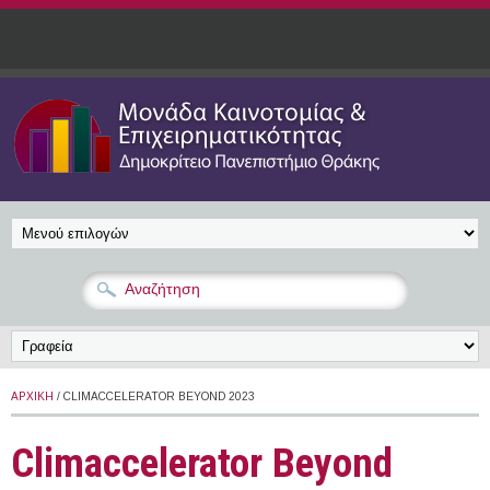
Παράκαμψη προς το κυρίως περιεχόμενο
ΑΡΧΙΚΉ
/ CLIMACCELERATOR BEYOND 2023
Climaccelerator Beyond