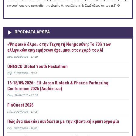
εγγραφή σας στο newsletter της Δομής Απασχόλησης & Σταδιοδρομίας του Δ.Π.Θ.
ΠΡOΣΦΑΤΑ AΡΘΡΑ
«Ψηφιακό άλμα» στην Τεχνητή Νοημοσύνη: Το 70% των
ελληνικών επιχειρήσεων έχει μπει στον χορό του AI
Κυρ, 02/08/2026 - 17:19
UNESCO Global Youth Hackathon
Σάβ, 01/08/2026 - 11:13
16-18/09/2026 - EU-Japan Biotech & Pharma Partnering
Conference 2026 (Διαδίκτυο)
Παρ, 31/07/2026 - 21:35
FinQuest 2026
Πέμ, 30/07/2026 - 17:05
Πώς ένα πλακάκι συνδέεται με την κβαντική κρυπτογραφία
Πέμ, 30/07/2026 - 11:59