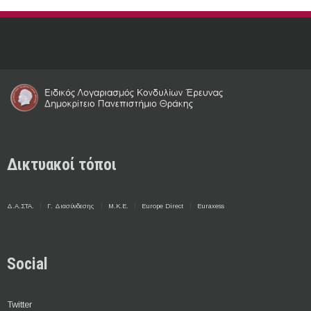
Δικτυακοί τόποι
Δ.Α.ΣΤΑ.
Γ. Διασύνδεσης
Μ.Κ.Ε.
Europe Direct
Euraxess
Social
Twitter