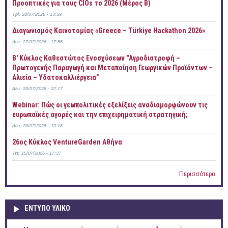
Προοπτικές για τους CIOs το 2026 (Μέρος Β)
Τρί, 28/07/2026 - 13:59
Διαγωνισμός Καινοτομίας «Greece – Türkiye Hackathon 2026»
Δευ, 27/07/2026 - 17:55
B' Κύκλος Καθεστώτος Ενοσχύσεων "Αγροδιατροφή –
Πρωτογενής Παραγωγή και Μεταποίηση Γεωργικών Προϊόντων –
Αλιεία – Υδατοκαλλιέργεια”
Δευ, 20/07/2026 - 22:17
Webinar: Πώς οι γεωπολιτικές εξελίξεις αναδιαμορφώνουν τις
ευρωπαϊκές αγορές και την επιχειρηματική στρατηγική;
Δευ, 20/07/2026 - 10:18
26ος Κύκλος VentureGarden Αθήνα
Τετ, 15/07/2026 - 17:37
Περισσότερα
ΕΝΤΥΠΟ ΥΛΙΚΟ