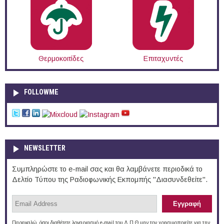
Θερμοκοιτίδες
Επιταχυντές
FOLLOWME
NEWSLETTER
Συμπληρώστε το e-mail σας και θα λαμβάνετε περιοδικά το
Δελτίο Τύπου της Ραδιοφωνικής Εκπομπής "Διασυνδεθείτε".
Παρακαλώ, όσοι διαθέτετε λογαριασμό e-mail του Δ.Π.Θ μην τον χρησιμοποιείτε για την