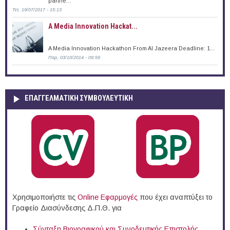
partne...
Τετ, 19/07/2017 - 15:13
A Media Innovation Hackat...
A Media Innovation Hackathon From Al Jazeera Deadline: 1...
Παρ, 03/10/2014 - 09:59
ΕΠΑΓΓΕΛΜΑΤΙΚΉ ΣΥΜΒΟΥΛΕΥΤΙΚΉ
Χρησιμοποιήστε τις
Online Eφαρμογές
που έχει αναπτύξει το
Γραφείο Διασύνδεσης Δ.Π.Θ. για
Σύνταξη Βιογραφικού και Συνοδευτικής Επιστολής