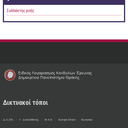
Συλλέκτης ροής
Δικτυακοί τόποι
Δ.Α.ΣΤΑ.
Γ. Διασύνδεσης
Μ.Κ.Ε.
Europe Direct
Euraxess