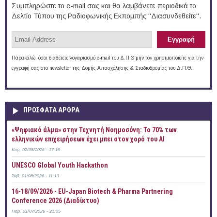
Συμπληρώστε το e-mail σας και θα λαμβάνετε περιοδικά το
Δελτίο Τύπου της Ραδιοφωνικής Εκπομπής "Διασυνδεθείτε".
Παρακαλώ, όσοι διαθέτετε λογαριασμό e-mail του Δ.Π.Θ μην τον χρησιμοποιείτε για την
εγγραφή σας στο newsletter της Δομής Απασχόλησης & Σταδιοδρομίας του Δ.Π.Θ.
ΠΡOΣΦΑΤΑ AΡΘΡΑ
«Ψηφιακό άλμα» στην Τεχνητή Νοημοσύνη: Το 70% των
ελληνικών επιχειρήσεων έχει μπει στον χορό του AI
Κυρ, 02/08/2026 - 17:19
UNESCO Global Youth Hackathon
Σάβ, 01/08/2026 - 11:13
16-18/09/2026 - EU-Japan Biotech & Pharma Partnering
Conference 2026 (Διαδίκτυο)
Παρ, 31/07/2026 - 21:35