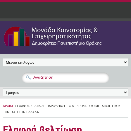
Παράκαμψη προς το κυρίως περιεχόμενο
ΑΡΧΙΚΉ
/ ΕΛΑΦΡΆ ΒΕΛΤΊΩΣΗ ΠΑΡΟΥΣΊΑΣΕ ΤΟ ΦΕΒΡΟΥΆΡΙΟ Ο ΜΕΤΑΠΟΙΗΤΙΚΌΣ
ΤΟΜΈΑΣ ΣΤΗΝ ΕΛΛΆΔΑ
Ελαφρά βελτίωση