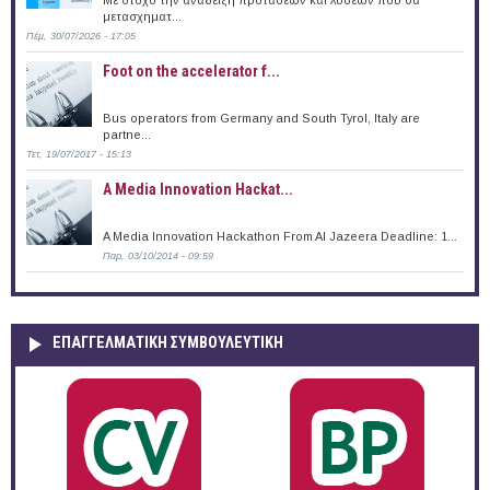
Με στόχο την ανάδειξη προτάσεων και λύσεων που θα
μετασχηματ...
Πέμ, 30/07/2026 - 17:05
Foot on the accelerator f...
Bus operators from Germany and South Tyrol, Italy are
partne...
Τετ, 19/07/2017 - 15:13
A Media Innovation Hackat...
A Media Innovation Hackathon From Al Jazeera Deadline: 1...
Παρ, 03/10/2014 - 09:59
ΕΠΑΓΓΕΛΜΑΤΙΚΉ ΣΥΜΒΟΥΛΕΥΤΙΚΉ