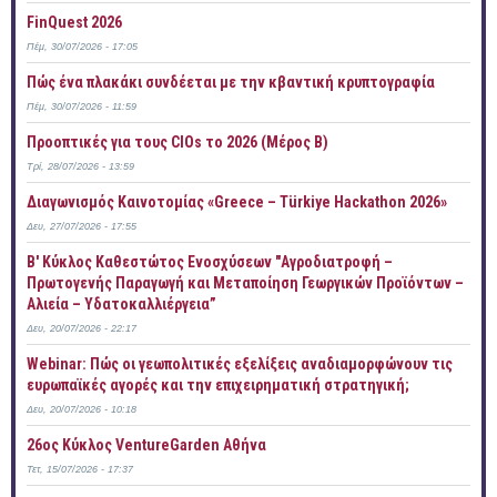
FinQuest 2026
Πέμ, 30/07/2026 - 17:05
Πώς ένα πλακάκι συνδέεται με την κβαντική κρυπτογραφία
Πέμ, 30/07/2026 - 11:59
Προοπτικές για τους CIOs το 2026 (Μέρος Β)
Τρί, 28/07/2026 - 13:59
Διαγωνισμός Καινοτομίας «Greece – Türkiye Hackathon 2026»
Δευ, 27/07/2026 - 17:55
B' Κύκλος Καθεστώτος Ενοσχύσεων "Αγροδιατροφή –
Πρωτογενής Παραγωγή και Μεταποίηση Γεωργικών Προϊόντων –
Αλιεία – Υδατοκαλλιέργεια”
Δευ, 20/07/2026 - 22:17
Webinar: Πώς οι γεωπολιτικές εξελίξεις αναδιαμορφώνουν τις
ευρωπαϊκές αγορές και την επιχειρηματική στρατηγική;
Δευ, 20/07/2026 - 10:18
26ος Κύκλος VentureGarden Αθήνα
Τετ, 15/07/2026 - 17:37