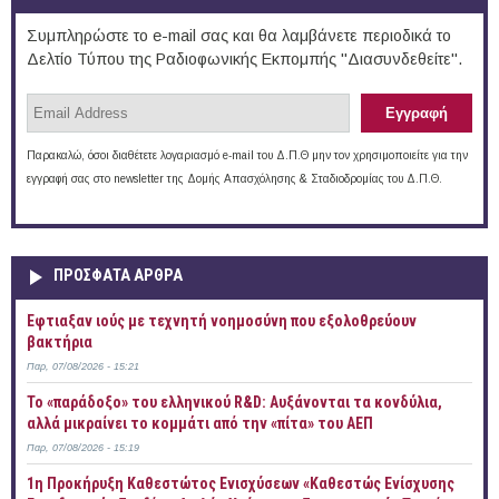
Συμπληρώστε το e-mail σας και θα λαμβάνετε περιοδικά το
Δελτίο Τύπου της Ραδιοφωνικής Εκπομπής "Διασυνδεθείτε".
Παρακαλώ, όσοι διαθέτετε λογαριασμό e-mail του Δ.Π.Θ μην τον χρησιμοποιείτε για την
εγγραφή σας στο newsletter της Δομής Απασχόλησης & Σταδιοδρομίας του Δ.Π.Θ.
ΠΡOΣΦΑΤΑ AΡΘΡΑ
Έφτιαξαν ιούς με τεχνητή νοημοσύνη που εξολοθρεύουν
βακτήρια
Παρ, 07/08/2026 - 15:21
Το «παράδοξο» του ελληνικού R&D: Αυξάνονται τα κονδύλια,
αλλά μικραίνει το κομμάτι από την «πίτα» του ΑΕΠ
Παρ, 07/08/2026 - 15:19
1η Προκήρυξη Καθεστώτος Ενισχύσεων «Καθεστώς Ενίσχυσης