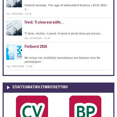
Fintech meetup: The age of embedded finance | 20.01.2021 -
1...
Τετ, 13/01/2021 - 21:25
Γενιά: Τι είναι και κάθε...
Τί είναι, λοιπόν, η γενιά; Η γενιά ή γενεά είναι μια έννοια...
Δευ, 11/06/2018 - 21:16
FinQuest 2026
Με στόχο την ανάδειξη προτάσεων και λύσεων που θα
μετασχηματ...
Πέμ, 30/07/2026 - 17:05
ΕΠΑΓΓΕΛΜΑΤΙΚΉ ΣΥΜΒΟΥΛΕΥΤΙΚΉ