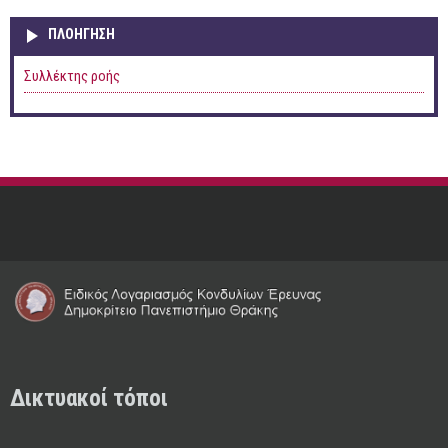
ΠΛΟΉΓΗΣΗ
Συλλέκτης ροής
Δικτυακοί τόποι