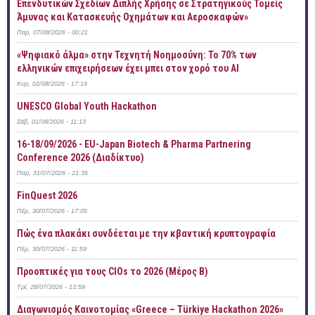
Επενδυτικών Σχεδίων Διπλής Χρήσης σε Στρατηγικούς Τομείς
Άμυνας και Κατασκευής Οχημάτων και Αεροσκαφών»
Παρ, 07/08/2026 - 00:21
«Ψηφιακό άλμα» στην Τεχνητή Νοημοσύνη: Το 70% των
ελληνικών επιχειρήσεων έχει μπει στον χορό του AI
Κυρ, 02/08/2026 - 17:19
UNESCO Global Youth Hackathon
Σάβ, 01/08/2026 - 11:13
16-18/09/2026 - EU-Japan Biotech & Pharma Partnering
Conference 2026 (Διαδίκτυο)
Παρ, 31/07/2026 - 21:35
FinQuest 2026
Πέμ, 30/07/2026 - 17:05
Πώς ένα πλακάκι συνδέεται με την κβαντική κρυπτογραφία
Πέμ, 30/07/2026 - 11:59
Προοπτικές για τους CIOs το 2026 (Μέρος Β)
Τρί, 28/07/2026 - 13:59
Διαγωνισμός Καινοτομίας «Greece – Türkiye Hackathon 2026»