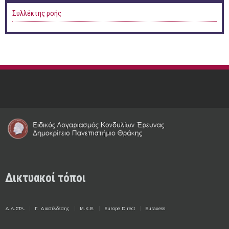
Συλλέκτης ροής
Δικτυακοί τόποι
Δ.Α.ΣΤΑ.
Γ. Διασύνδεσης
Μ.Κ.Ε.
Europe Direct
Euraxess