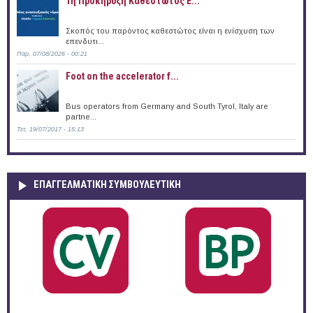
1η Προκήρυξη Καθεστώτος Ε...
Σκοπός του παρόντος καθεστώτος είναι η ενίσχυση των
επενδυτι...
Παρ, 07/08/2026 - 00:21
Foot on the accelerator f...
Bus operators from Germany and South Tyrol, Italy are
partne...
Τετ, 19/07/2017 - 15:13
ΕΠΑΓΓΕΛΜΑΤΙΚΉ ΣΥΜΒΟΥΛΕΥΤΙΚΉ