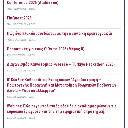
Conference 2026 (Διαδίκτυο)
Παρ, 31/07/2026 - 21:35
FinQuest 2026
Πέμ, 30/07/2026 - 17:05
Πώς ένα πλακάκι συνδέεται με την κβαντική κρυπτογραφία
Πέμ, 30/07/2026 - 11:59
Προοπτικές για τους CIOs το 2026 (Μέρος Β)
Τρί, 28/07/2026 - 13:59
Διαγωνισμός Καινοτομίας «Greece – Türkiye Hackathon 2026»
Δευ, 27/07/2026 - 17:55
B' Κύκλος Καθεστώτος Ενοσχύσεων "Αγροδιατροφή –
Πρωτογενής Παραγωγή και Μεταποίηση Γεωργικών Προϊόντων –
Αλιεία – Υδατοκαλλιέργεια”
Δευ, 20/07/2026 - 22:17
Webinar: Πώς οι γεωπολιτικές εξελίξεις αναδιαμορφώνουν τις
ευρωπαϊκές αγορές και την επιχειρηματική στρατηγική;
Δευ, 20/07/2026 - 10:18