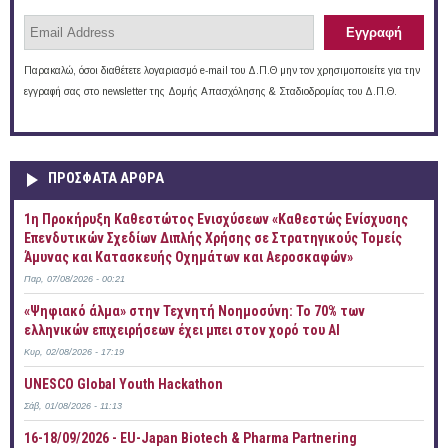
Παρακαλώ, όσοι διαθέτετε λογαριασμό e-mail του Δ.Π.Θ μην τον χρησιμοποιείτε για την
εγγραφή σας στο newsletter της Δομής Απασχόλησης & Σταδιοδρομίας του Δ.Π.Θ.
ΠΡOΣΦΑΤΑ AΡΘΡΑ
1η Προκήρυξη Καθεστώτος Ενισχύσεων «Καθεστώς Ενίσχυσης
Επενδυτικών Σχεδίων Διπλής Χρήσης σε Στρατηγικούς Τομείς
Άμυνας και Κατασκευής Οχημάτων και Αεροσκαφών»
Παρ, 07/08/2026 - 00:21
«Ψηφιακό άλμα» στην Τεχνητή Νοημοσύνη: Το 70% των
ελληνικών επιχειρήσεων έχει μπει στον χορό του AI
Κυρ, 02/08/2026 - 17:19
UNESCO Global Youth Hackathon
Σάβ, 01/08/2026 - 11:13
16-18/09/2026 - EU-Japan Biotech & Pharma Partnering