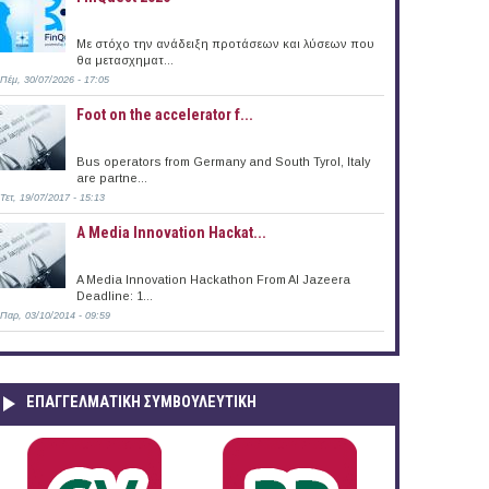
Με στόχο την ανάδειξη προτάσεων και λύσεων που
θα μετασχηματ...
Πέμ, 30/07/2026 - 17:05
Foot on the accelerator f...
Bus operators from Germany and South Tyrol, Italy
are partne...
Τετ, 19/07/2017 - 15:13
A Media Innovation Hackat...
A Media Innovation Hackathon From Al Jazeera
Deadline: 1...
Παρ, 03/10/2014 - 09:59
ΕΠΑΓΓΕΛΜΑΤΙΚΉ ΣΥΜΒΟΥΛΕΥΤΙΚΉ