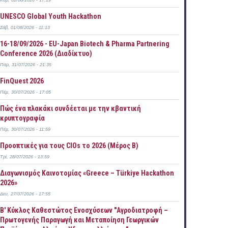
Κυρ, 02/08/2026 - 17:19
UNESCO Global Youth Hackathon
Σάβ, 01/08/2026 - 11:13
16-18/09/2026 - EU-Japan Biotech & Pharma Partnering
Conference 2026 (Διαδίκτυο)
Παρ, 31/07/2026 - 21:35
FinQuest 2026
Πέμ, 30/07/2026 - 17:05
Πώς ένα πλακάκι συνδέεται με την κβαντική
κρυπτογραφία
Πέμ, 30/07/2026 - 11:59
Προοπτικές για τους CIOs το 2026 (Μέρος Β)
Τρί, 28/07/2026 - 13:59
Διαγωνισμός Καινοτομίας «Greece – Türkiye Hackathon
2026»
Δευ, 27/07/2026 - 17:55
B' Κύκλος Καθεστώτος Ενοσχύσεων "Αγροδιατροφή –
Πρωτογενής Παραγωγή και Μεταποίηση Γεωργικών