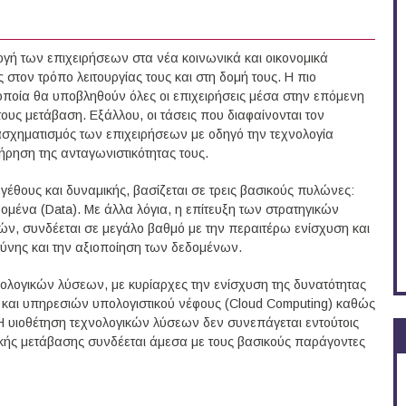
γή των επιχειρήσεων στα νέα κοινωνικά και οικονομικά
στον τρόπο λειτουργίας τους και στη δομή τους. Η πιο
οποία θα υποβληθούν όλες οι επιχειρήσεις μέσα στην επόμενη
τους μετάβαση. Εξάλλου, οι τάσεις που διαφαίνονται τον
ασχηματισμός των επιχειρήσεων με οδηγό την τεχνολογία
ήρηση της ανταγωνιστικότητας τους.
θους και δυναμικής, βασίζεται σε τρεις βασικούς πυλώνες:
Δεδομένα (Data). Με άλλα λόγια, η επίτευξη των στρατηγικών
ν, συνδέεται σε μεγάλο βαθμό με την περαιτέρω ενίσχυση και
οσύνης και την αξιοποίηση των δεδομένων.
ολογικών λύσεων, με κυρίαρχες την ενίσχυση της δυνατότητας
 και υπηρεσιών υπολογιστικού νέφους (Cloud Computing) καθώς
Η υιοθέτηση τεχνολογικών λύσεων δεν συνεπάγεται εντούτοις
ακής μετάβασης συνδέεται άμεσα με τους βασικούς παράγοντες