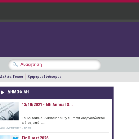
Δελτία Τύπου
Χρήσιμοι Σύνδεσμοι
ΔΗΜΟΦΙΛΗ
13/10/2021 - 6th Annual S...
To 6ο Annual Sustainability Summit διοργανώνεται
φέτος από τ...
Δευ, 04/10/2021 - 12:29
FinQuest 2026