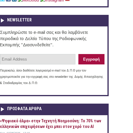
NEWSLETTER
Συμπληρώστε το e-mail σας και θα λαμβάνετε
περιοδικά το Δελτίο Τύπου της Ραδιοφωνικής
Εκπομπής "Διασυνδεθείτε".
Παρακαλώ, όσοι διαθέτετε λογαριασμό e-mail του Δ.Π.Θ μην τον
χρησιμοποιείτε για την εγγραφή σας στο newsletter της Δομής Απασχόλησης
& Σταδιοδρομίας του Δ.Π.Θ.
ΠΡOΣΦΑΤΑ AΡΘΡΑ
«Ψηφιακό άλμα» στην Τεχνητή Νοημοσύνη: Το 70% των
ελληνικών επιχειρήσεων έχει μπει στον χορό του AI