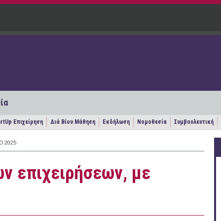
ία
artUp Επιχείρηση
Διά Βίου Μάθηση
Εκδήλωση
Νομοθεσία
Συμβουλευτική
Ο 2025
ν επιχειρήσεων, με