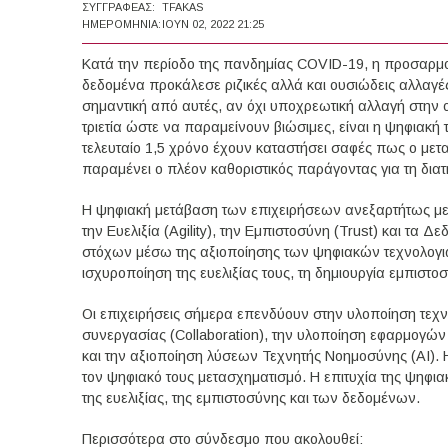
ΣΥΓΓΡΑΦΈΑΣ:
TFAKAS
ΗΜΕΡΟΜΗΝΊΑ:
ΙΟΥΝ 02, 2022 21:25
Κατά την περίοδο της πανδημίας COVID-19, η προσαρμο
δεδομένα προκάλεσε ριζικές αλλά και ουσιώδεις αλλαγές 
σημαντική από αυτές, αν όχι υποχρεωτική αλλαγή στην 
τριετία ώστε να παραμείνουν βιώσιμες, είναι η ψηφιακή 
τελευταίο 1,5 χρόνο έχουν καταστήσει σαφές πως ο μετ
παραμένει ο πλέον καθοριστικός παράγοντας για τη διατ
Η ψηφιακή μετάβαση των επιχειρήσεων ανεξαρτήτως μεγέ
την Ευελιξία (Agility), την Εμπιστοσύνη (Trust) και τα 
στόχων μέσω της αξιοποίησης των ψηφιακών τεχνολογιώ
ισχυροποίηση της ευελιξίας τους, τη δημιουργία εμπιστ
Οι επιχειρήσεις σήμερα επενδύουν στην υλοποίηση τεχν
συνεργασίας (Collaboration), την υλοποίηση εφαρμογών
και την αξιοποίηση λύσεων Τεχνητής Νοημοσύνης (AI). 
τον ψηφιακό τους μετασχηματισμό. Η επιτυχία της ψηφι
της ευελιξίας, της εμπιστοσύνης και των δεδομένων.
Περισσότερα στο σύνδεσμο που ακολουθεί: