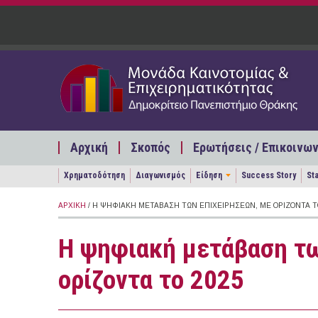
Παράκαμψη προς το κυρίως περιεχόμενο
Αρχική
Σκοπός
Ερωτήσεις / Επικοινων
Χρηματοδότηση
Διαγωνισμός
Είδηση
Success Story
St
ΑΡΧΙΚΉ
/ Η ΨΗΦΙΑΚΉ ΜΕΤΆΒΑΣΗ ΤΩΝ ΕΠΙΧΕΙΡΉΣΕΩΝ, ΜΕ ΟΡΊΖΟΝΤΑ Τ
Η ψηφιακή μετάβαση τω
ορίζοντα το 2025