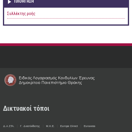
ΠΛΟΉΓΗΣΗ
Συλλέκτης ροής
Δικτυακοί τόποι
Δ.Α.ΣΤΑ.
Γ. Διασύνδεσης
Μ.Κ.Ε.
Europe Direct
Euraxess