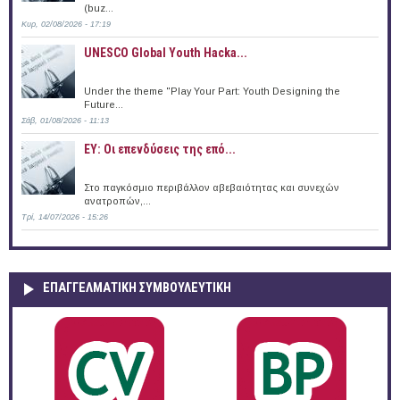
(buz...
Κυρ, 02/08/2026 - 17:19
UNESCO Global Youth Hacka...
Under the theme "Play Your Part: Youth Designing the
Future...
Σάβ, 01/08/2026 - 11:13
EY: Οι επενδύσεις της επό...
Στο παγκόσμιο περιβάλλον αβεβαιότητας και συνεχών
ανατροπών,...
Τρί, 14/07/2026 - 15:26
ΕΠΑΓΓΕΛΜΑΤΙΚΉ ΣΥΜΒΟΥΛΕΥΤΙΚΉ