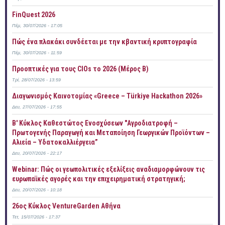
FinQuest 2026
Πέμ, 30/07/2026 - 17:05
Πώς ένα πλακάκι συνδέεται με την κβαντική κρυπτογραφία
Πέμ, 30/07/2026 - 11:59
Προοπτικές για τους CIOs το 2026 (Μέρος Β)
Τρί, 28/07/2026 - 13:59
Διαγωνισμός Καινοτομίας «Greece – Türkiye Hackathon 2026»
Δευ, 27/07/2026 - 17:55
B' Κύκλος Καθεστώτος Ενοσχύσεων "Αγροδιατροφή –
Πρωτογενής Παραγωγή και Μεταποίηση Γεωργικών Προϊόντων –
Αλιεία – Υδατοκαλλιέργεια”
Δευ, 20/07/2026 - 22:17
Webinar: Πώς οι γεωπολιτικές εξελίξεις αναδιαμορφώνουν τις
ευρωπαϊκές αγορές και την επιχειρηματική στρατηγική;
Δευ, 20/07/2026 - 10:18
26ος Κύκλος VentureGarden Αθήνα
Τετ, 15/07/2026 - 17:37