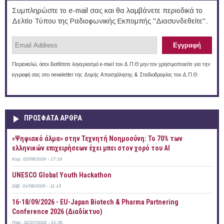
Συμπληρώστε το e-mail σας και θα λαμβάνετε περιοδικά το
Δελτίο Τύπου της Ραδιοφωνικής Εκπομπής "Διασυνδεθείτε".
Παρακαλώ, όσοι διαθέτετε λογαριασμό e-mail του Δ.Π.Θ μην τον χρησιμοποιείτε για την
εγγραφή σας στο newsletter της Δομής Απασχόλησης & Σταδιοδρομίας του Δ.Π.Θ.
ΠΡOΣΦΑΤΑ AΡΘΡΑ
«Ψηφιακό άλμα» στην Τεχνητή Νοημοσύνη: Το 70% των
ελληνικών επιχειρήσεων έχει μπει στον χορό του AI
Κυρ, 02/08/2026 - 17:19
UNESCO Global Youth Hackathon
Σάβ, 01/08/2026 - 11:13
16-18/09/2026 - EU-Japan Biotech & Pharma Partnering
Conference 2026 (Διαδίκτυο)
Παρ, 31/07/2026 - 21:35