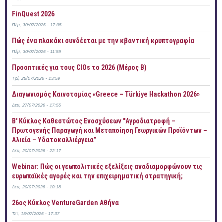
FinQuest 2026
Πέμ, 30/07/2026 - 17:05
Πώς ένα πλακάκι συνδέεται με την κβαντική κρυπτογραφία
Πέμ, 30/07/2026 - 11:59
Προοπτικές για τους CIOs το 2026 (Μέρος Β)
Τρί, 28/07/2026 - 13:59
Διαγωνισμός Καινοτομίας «Greece – Türkiye Hackathon 2026»
Δευ, 27/07/2026 - 17:55
B' Κύκλος Καθεστώτος Ενοσχύσεων "Αγροδιατροφή –
Πρωτογενής Παραγωγή και Μεταποίηση Γεωργικών Προϊόντων –
Αλιεία – Υδατοκαλλιέργεια”
Δευ, 20/07/2026 - 22:17
Webinar: Πώς οι γεωπολιτικές εξελίξεις αναδιαμορφώνουν τις
ευρωπαϊκές αγορές και την επιχειρηματική στρατηγική;
Δευ, 20/07/2026 - 10:18
26ος Κύκλος VentureGarden Αθήνα
Τετ, 15/07/2026 - 17:37