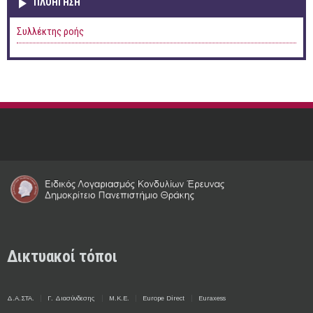
ΠΛΟΉΓΗΣΗ
Συλλέκτης ροής
Δικτυακοί τόποι
Δ.Α.ΣΤΑ.
Γ. Διασύνδεσης
Μ.Κ.Ε.
Europe Direct
Euraxess