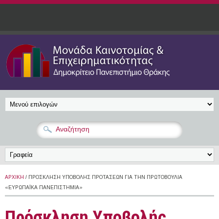
Παράκαμψη προς το κυρίως περιεχόμενο
ΑΡΧΙΚΉ
/ ΠΡΌΣΚΛΗΣΗ ΥΠΟΒΟΛΉΣ ΠΡΟΤΆΣΕΩΝ ΓΙΑ ΤΗΝ ΠΡΩΤΟΒΟΥΛΊΑ
«ΕΥΡΩΠΑΪΚΆ ΠΑΝΕΠΙΣΤΉΜΙΑ»
Πρόσκληση Υποβολής