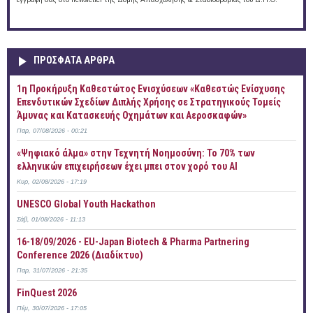
ΠΡOΣΦΑΤΑ AΡΘΡΑ
1η Προκήρυξη Καθεστώτος Ενισχύσεων «Καθεστώς Ενίσχυσης
Επενδυτικών Σχεδίων Διπλής Χρήσης σε Στρατηγικούς Τομείς
Άμυνας και Κατασκευής Οχημάτων και Αεροσκαφών»
Παρ, 07/08/2026 - 00:21
«Ψηφιακό άλμα» στην Τεχνητή Νοημοσύνη: Το 70% των
ελληνικών επιχειρήσεων έχει μπει στον χορό του AI
Κυρ, 02/08/2026 - 17:19
UNESCO Global Youth Hackathon
Σάβ, 01/08/2026 - 11:13
16-18/09/2026 - EU-Japan Biotech & Pharma Partnering
Conference 2026 (Διαδίκτυο)
Παρ, 31/07/2026 - 21:35
FinQuest 2026
Πέμ, 30/07/2026 - 17:05