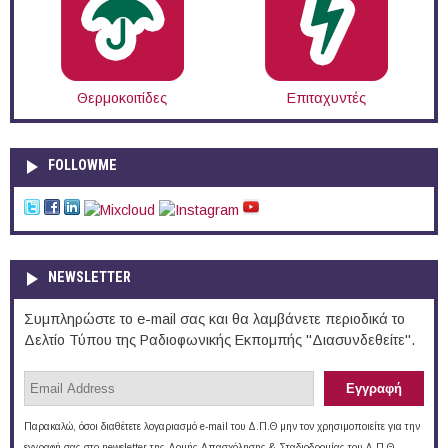
Θερμοκοιτίδες
Επιταχυντές
FOLLOWME
NEWSLETTER
Συμπληρώστε το e-mail σας και θα λαμβάνετε περιοδικά το
Δελτίο Τύπου της Ραδιοφωνικής Εκπομπής "Διασυνδεθείτε".
Παρακαλώ, όσοι διαθέτετε λογαριασμό e-mail του Δ.Π.Θ μην τον χρησιμοποιείτε για την
εγγραφή σας στο newsletter της Δομής Απασχόλησης & Σταδιοδρομίας του Δ.Π.Θ.