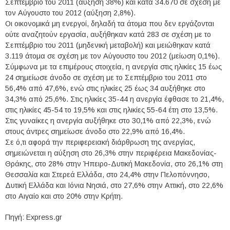
Σεπτέμβριο του 2011 (αύξηση 38%) και κατά 34.670 σε σχέση με
τον Αύγουστο του 2012 (αύξηση 2,8%).
Οι οικονομικά μη ενεργοί, δηλαδή τα άτομα που δεν εργάζονται
ούτε αναζητούν εργασία, αυξήθηκαν κατά 283 σε σχέση με το
Σεπτέμβριο του 2011 (μηδενική μεταβολή) και μειώθηκαν κατά
3.119 άτομα σε σχέση με τον Αύγουστο του 2012 (μείωση 0,1%).
Σύμφωνα με τα επιμέρους στοιχεία, η ανεργία στις ηλικίες 15 έως
24 σημείωσε άνοδο σε σχέση με το Σεπτέμβριο του 2011 στο
56,4% από 47,6%, ενώ στις ηλικίες 25 έως 34 αυξήθηκε στο
34,3% από 25,6%. Στις ηλικίες 35-44 η ανεργία έφθασε το 21,4%,
στις ηλικίες 45-54 το 19,5% και στις ηλικίες 55-64 έτη στο 13,5%.
Στις γυναίκες η ανεργία αυξήθηκε στο 30,1% από 22,3%, ενώ
στους άντρες σημείωσε άνοδο στο 22,9% από 16,4%.
Σε ό,τι αφορά την περιφερειακή διάρθρωση της ανεργίας,
σημειώνεται η αύξηση στο 26,3% στην περιφέρεια Μακεδονίας-
Θράκης, στο 28% στην Ήπειρο-Δυτική Μακεδονία, στο 26,1% στη
Θεσσαλία και Στερεά Ελλάδα, στο 24,4% στην Πελοπόννησο,
Δυτική Ελλάδα και Ιόνια Νησιά, στο 27,6% στην Αττική, στο 22,6%
στο Αιγαίο και στο 20% στην Κρήτη.
Πηγή: Express.gr