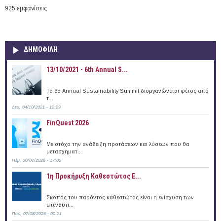
925 εμφανίσεις
ΔΗΜΟΦΙΛΗ
13/10/2021 - 6th Annual S...
To 6ο Annual Sustainability Summit διοργανώνεται φέτος από
τ...
Δευ, 04/10/2021 - 12:29
FinQuest 2026
Με στόχο την ανάδειξη προτάσεων και λύσεων που θα
μετασχηματ...
Πέμ, 30/07/2026 - 17:05
1η Προκήρυξη Καθεστώτος Ε...
Σκοπός του παρόντος καθεστώτος είναι η ενίσχυση των
επενδυτι...
Παρ, 07/08/2026 - 00:21