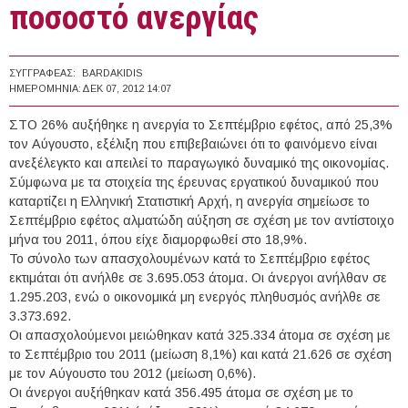
ποσοστό ανεργίας
ΣΥΓΓΡΑΦΈΑΣ:
BARDAKIDIS
ΗΜΕΡΟΜΗΝΊΑ:
ΔΕΚ 07, 2012 14:07
ΣΤΟ 26% αυξήθηκε η ανεργία το Σεπτέμβριο εφέτος, από 25,3%
τον Αύγουστο, εξέλιξη που επιβεβαιώνει ότι το φαινόμενο είναι
ανεξέλεγκτο και απειλεί το παραγωγικό δυναμικό της οικονομίας.
Σύμφωνα με τα στοιχεία της έρευνας εργατικού δυναμικού που
καταρτίζει η Ελληνική Στατιστική Αρχή, η ανεργία σημείωσε το
Σεπτέμβριο εφέτος αλματώδη αύξηση σε σχέση με τον αντίστοιχο
μήνα του 2011, όπου είχε διαμορφωθεί στο 18,9%.
Το σύνολο των απασχολουμένων κατά το Σεπτέμβριο εφέτος
εκτιμάται ότι ανήλθε σε 3.695.053 άτομα. Οι άνεργοι ανήλθαν σε
1.295.203, ενώ ο οικονομικά μη ενεργός πληθυσμός ανήλθε σε
3.373.692.
Οι απασχολούμενοι μειώθηκαν κατά 325.334 άτομα σε σχέση με
το Σεπτέμβριο του 2011 (μείωση 8,1%) και κατά 21.626 σε σχέση
με τον Αύγουστο του 2012 (μείωση 0,6%).
Οι άνεργοι αυξήθηκαν κατά 356.495 άτομα σε σχέση με το