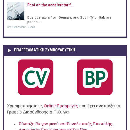
Foot on the accelerator f...
Bus operators from Germany and South Tyrol, Italy are
partne...
Τετ, 19/07/2017 - 15:13
ΕΠΑΓΓΕΛΜΑΤΙΚΉ ΣΥΜΒΟΥΛΕΥΤΙΚΉ
Χρησιμοποιήστε τις
Online Eφαρμογές
που έχει αναπτύξει το
Γραφείο Διασύνδεσης Δ.Π.Θ. για
Σύνταξη Βιογραφικού και Συνοδευτικής Επιστολής