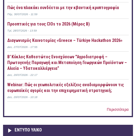
Πώς ένα πλακάκι συνδέεται με την κβαντική κρυπτογραφία
Πέμ, 30/07/2026 - 11:59
Προοπτικές για τους CIOs το 2026 (Μέρος Β)
Τρί, 28/07/2026 - 13:59
Διαγωνισμός Καινοτομίας «Greece – Türkiye Hackathon 2026»
Δευ, 27/07/2026 - 17:55
B' Κύκλος Καθεστώτος Ενοσχύσεων "Αγροδιατροφή –
Πρωτογενής Παραγωγή και Μεταποίηση Γεωργικών Προϊόντων –
Αλιεία – Υδατοκαλλιέργεια”
Δευ, 20/07/2026 - 22:17
Webinar: Πώς οι γεωπολιτικές εξελίξεις αναδιαμορφώνουν τις
ευρωπαϊκές αγορές και την επιχειρηματική στρατηγική;
Δευ, 20/07/2026 - 10:18
Περισσότερα
ΕΝΤΥΠΟ ΥΛΙΚΟ