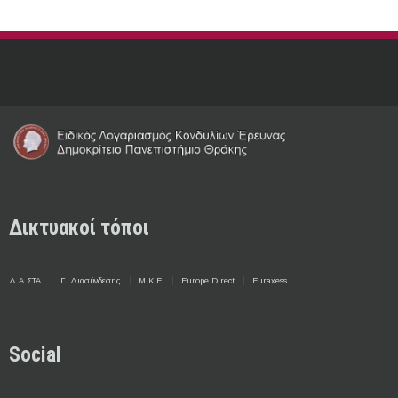
Δικτυακοί τόποι
Δ.Α.ΣΤΑ.
Γ. Διασύνδεσης
Μ.Κ.Ε.
Europe Direct
Euraxess
Social