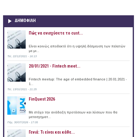
ΔΗΜΟΦΙΛΗ
Πώς να ενισχύσετε το cust...
Είναι κοινώς αποδεκτό ότι η υψηλή δέσμευση των πελατών
με μι...
Τετ, 22/12/2021 - 16:13
20/01/2021 - Fintech meet...
Fintech meetup: The age of embedded finance | 20.01.2021 -
1...
Τετ, 13/01/2021 - 21:25
FinQuest 2026
Με στόχο την ανάδειξη προτάσεων και λύσεων που θα
μετασχηματ...
Πέμ, 30/07/2026 - 17:05
Γενιά: Τι είναι και κάθε...