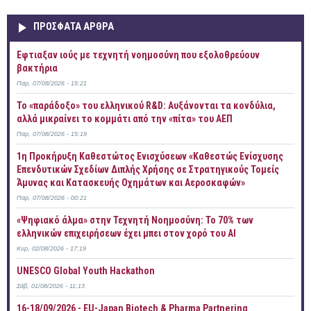
ΠΡOΣΦΑΤΑ AΡΘΡΑ
Έφτιαξαν ιούς με τεχνητή νοημοσύνη που εξολοθρεύουν
βακτήρια
Παρ, 07/08/2026 - 15:21
Το «παράδοξο» του ελληνικού R&D: Αυξάνονται τα κονδύλια,
αλλά μικραίνει το κομμάτι από την «πίτα» του ΑΕΠ
Παρ, 07/08/2026 - 15:19
1η Προκήρυξη Καθεστώτος Ενισχύσεων «Καθεστώς Ενίσχυσης
Επενδυτικών Σχεδίων Διπλής Χρήσης σε Στρατηγικούς Τομείς
Άμυνας και Κατασκευής Οχημάτων και Αεροσκαφών»
Παρ, 07/08/2026 - 00:21
«Ψηφιακό άλμα» στην Τεχνητή Νοημοσύνη: Το 70% των
ελληνικών επιχειρήσεων έχει μπει στον χορό του AI
Κυρ, 02/08/2026 - 17:19
UNESCO Global Youth Hackathon
Σάβ, 01/08/2026 - 11:13
16-18/09/2026 - EU-Japan Biotech & Pharma Partnering