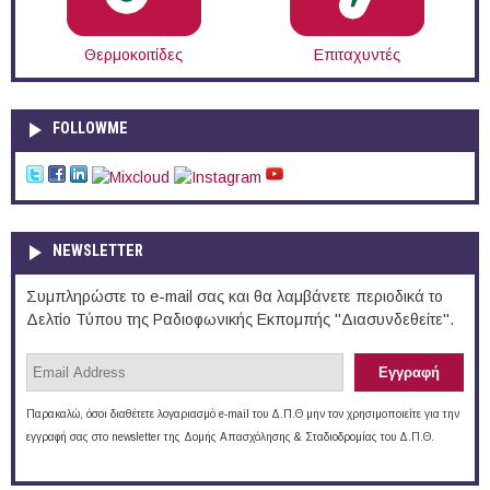
Θερμοκοιτίδες
Επιταχυντές
FOLLOWME
NEWSLETTER
Συμπληρώστε το e-mail σας και θα λαμβάνετε περιοδικά το
Δελτίο Τύπου της Ραδιοφωνικής Εκπομπής "Διασυνδεθείτε".
Παρακαλώ, όσοι διαθέτετε λογαριασμό e-mail του Δ.Π.Θ μην τον χρησιμοποιείτε για την
εγγραφή σας στο newsletter της Δομής Απασχόλησης & Σταδιοδρομίας του Δ.Π.Θ.