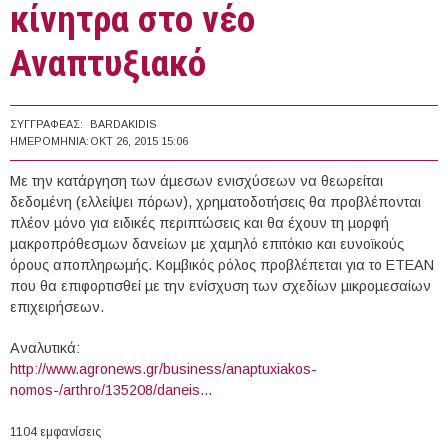
κίνητρα στο νέο
Αναπτυξιακό
ΣΥΓΓΡΑΦΈΑΣ:
BARDAKIDIS
ΗΜΕΡΟΜΗΝΊΑ:
ΟΚΤ 26, 2015 15:06
Με την κατάργηση των άµεσων ενισχύσεων να θεωρείται
δεδοµένη (ελλείψει πόρων), χρηµατοδοτήσεις θα προβλέπονται
πλέον µόνο για ειδικές περιπτώσεις και θα έχουν τη µορφή
µακροπρόθεσµων δανείων µε χαµηλό επιτόκιο και ευνοϊκούς
όρους αποπληρωµής. Κοµβικός ρόλος προβλέπεται για το ΕΤΕΑΝ
που θα επιφορτισθεί µε την ενίσχυση των σχεδίων µικροµεσαίων
επιχειρήσεων.
Αναλυτικά:
http://www.agronews.gr/business/anaptuxiakos-
nomos-/arthro/135208/daneis...
1104 εμφανίσεις