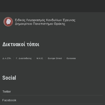
Δικτυακοί τόποι
Δ.Α.ΣΤΑ.
Γ. Διασύνδεσης
Μ.Κ.Ε.
Europe Direct
Euraxess
Social
Twitter
Facebook