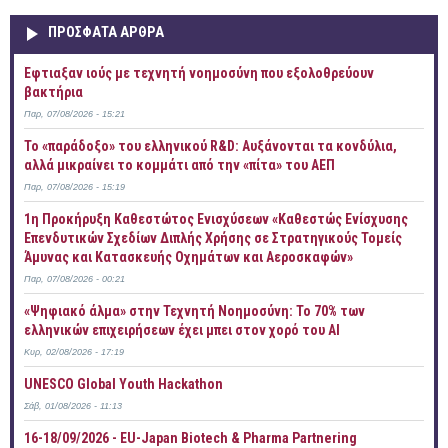
ΠΡOΣΦΑΤΑ AΡΘΡΑ
Έφτιαξαν ιούς με τεχνητή νοημοσύνη που εξολοθρεύουν
βακτήρια
Παρ, 07/08/2026 - 15:21
Το «παράδοξο» του ελληνικού R&D: Αυξάνονται τα κονδύλια,
αλλά μικραίνει το κομμάτι από την «πίτα» του ΑΕΠ
Παρ, 07/08/2026 - 15:19
1η Προκήρυξη Καθεστώτος Ενισχύσεων «Καθεστώς Ενίσχυσης
Επενδυτικών Σχεδίων Διπλής Χρήσης σε Στρατηγικούς Τομείς
Άμυνας και Κατασκευής Οχημάτων και Αεροσκαφών»
Παρ, 07/08/2026 - 00:21
«Ψηφιακό άλμα» στην Τεχνητή Νοημοσύνη: Το 70% των
ελληνικών επιχειρήσεων έχει μπει στον χορό του AI
Κυρ, 02/08/2026 - 17:19
UNESCO Global Youth Hackathon
Σάβ, 01/08/2026 - 11:13
16-18/09/2026 - EU-Japan Biotech & Pharma Partnering