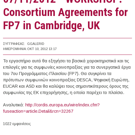
Consortium Agreements for
FP7 in Cambridge, UK
ΣΥΓΓΡΑΦΈΑΣ:
GGALERID
ΗΜΕΡΟΜΗΝΊΑ:
ΟΚΤ 10, 2012 13:17
Το εργαστήριο αυτό θα εξηγήσει τα βασικά χαρακτηριστικά και τις
επιλογές για τις συμφωνίες κοινοπραξίας για τα συνεργατικά έργα
του 7ου Προγράμματος-Πλαισίου (FP7). Θα συγκρίνει τα
πρότυπων συμφωνιών κοινοπραξίας DESCA, Ψηφιακή Ευρώπη,
EUCAR και ASD και θα καλύψει τους σημαντικότερους όρους της
συμφωνίας της ΕΚ επιχορήγησης, η οποία παρέχει το πλαίσιο.
Αναλυτικά:
http://cordis.europa.eu/wire/index.cfm?
fuseaction=article.Detail&rcn=32267
1022 εμφανίσεις