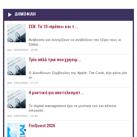
ΔΗΜΟΦΙΛΗ
ΣΕΒ: Τα 10 «πρέπει» και τ...
Ανέβασαν και συνεχίζουν να ανεβάζουν τον τζίρο τους οι
Έλλην...
Δευ, 05/02/2024 - 14:05
Τρία απλά τρικ που χρησιμ...
Ο Διευθύνων Σύμβουλος της Apple, Tim Cook, είχε κάνει μία
εν...
Δευ, 19/12/2022 - 17:13
4 μυστικά για αποτελεσματ...
Το digital management έχει τα μυστικά του και κάποια
αποκαλύ...
Δευ, 04/07/2022 - 19:34
FinQuest 2026