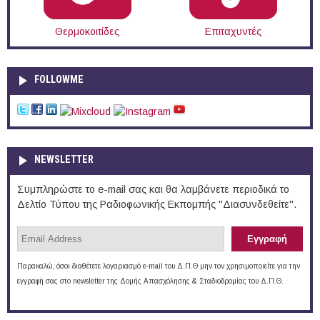
Θερμοκοιτίδες
Επιταχυντές
FOLLOWME
NEWSLETTER
Συμπληρώστε το e-mail σας και θα λαμβάνετε περιοδικά το
Δελτίο Τύπου της Ραδιοφωνικής Εκπομπής "Διασυνδεθείτε".
Παρακαλώ, όσοι διαθέτετε λογαριασμό e-mail του Δ.Π.Θ μην τον χρησιμοποιείτε για την
εγγραφή σας στο newsletter της Δομής Απασχόλησης & Σταδιοδρομίας του Δ.Π.Θ.