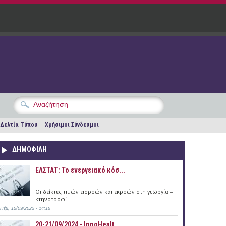
Δελτία Τύπου
Χρήσιμοι Σύνδεσμοι
ΔΗΜΟΦΙΛΗ
ΕΛΣΤΑΤ: Το ενεργειακό κόσ...
Οι δείκτες τιμών εισροών και εκροών στη γεωργία –
κτηνοτροφί...
Πέμ, 15/09/2022 - 14:18
20-21/09/2024 - InnoHealt...