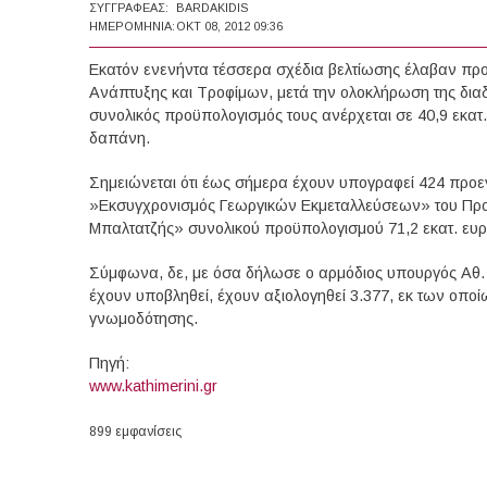
ΣΥΓΓΡΑΦΈΑΣ:
BARDAKIDIS
ΗΜΕΡΟΜΗΝΊΑ:
ΟΚΤ 08, 2012 09:36
Εκατόν ενενήντα τέσσερα σχέδια βελτίωσης έλαβαν προέ
Ανάπτυξης και Τροφίμων, μετά την ολοκλήρωση της δια
συνολικός προϋπολογισμός τους ανέρχεται σε 40,9 εκατ
δαπάνη.
Σημειώνεται ότι έως σήμερα έχουν υπογραφεί 424 προεγ
»Εκσυγχρονισμός Γεωργικών Εκμεταλλεύσεων» του Προ
Μπαλτατζής» συνολικού προϋπολογισμού 71,2 εκατ. ευρώ
Σύμφωνα, δε, με όσα δήλωσε ο αρμόδιος υπουργός Αθ.
έχουν υποβληθεί, έχουν αξιολογηθεί 3.377, εκ των οποίω
γνωμοδότησης.
Πηγή:
www.kathimerini.gr
899 εμφανίσεις