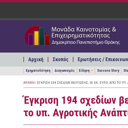
Παράκαμψη προς το κυρίως περιεχόμενο
Αρχική
Σκοπός
Ερωτήσεις / Επικοινων
Χρηματοδότηση
Διαγωνισμός
Είδηση
Success Story
St
ΑΡΧΙΚΉ
/ ΈΓΚΡΙΣΗ 194 ΣΧΕΔΊΩΝ ΒΕΛΤΊΩΣΗΣ, 41 ΕΚ. ΕΥΡΏ, ΑΠΌ ΤΟ Υ
Έγκριση 194 σχεδίων βε
το υπ. Αγροτικής Ανάπ