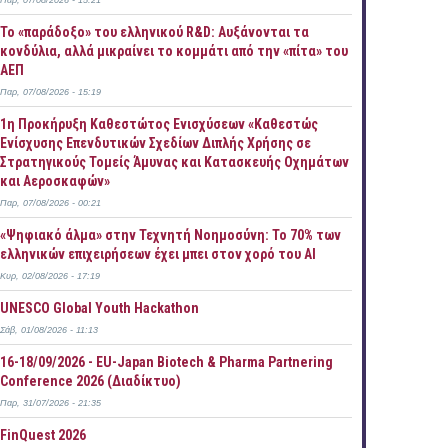
Παρ, 07/08/2026 - 15:21
Το «παράδοξο» του ελληνικού R&D: Αυξάνονται τα
κονδύλια, αλλά μικραίνει το κομμάτι από την «πίτα» του
ΑΕΠ
Παρ, 07/08/2026 - 15:19
1η Προκήρυξη Καθεστώτος Ενισχύσεων «Καθεστώς
Ενίσχυσης Επενδυτικών Σχεδίων Διπλής Χρήσης σε
Στρατηγικούς Τομείς Άμυνας και Κατασκευής Οχημάτων
και Αεροσκαφών»
Παρ, 07/08/2026 - 00:21
«Ψηφιακό άλμα» στην Τεχνητή Νοημοσύνη: Το 70% των
ελληνικών επιχειρήσεων έχει μπει στον χορό του AI
Κυρ, 02/08/2026 - 17:19
UNESCO Global Youth Hackathon
Σάβ, 01/08/2026 - 11:13
16-18/09/2026 - EU-Japan Biotech & Pharma Partnering
Conference 2026 (Διαδίκτυο)
Παρ, 31/07/2026 - 21:35
FinQuest 2026