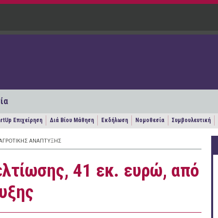
ία
artUp Επιχείρηση
Διά Βίου Μάθηση
Εκδήλωση
Νομοθεσία
Συμβουλευτική
Π. ΑΓΡΟΤΙΚΉΣ ΑΝΆΠΤΥΞΗΣ
λτίωσης, 41 εκ. ευρώ, από
τυξης