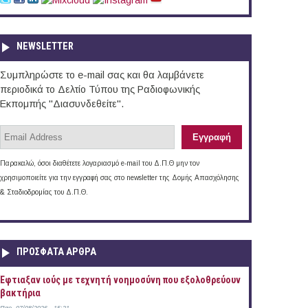
NEWSLETTER
Συμπληρώστε το e-mail σας και θα λαμβάνετε
περιοδικά το Δελτίο Τύπου της Ραδιοφωνικής
Εκπομπής "Διασυνδεθείτε".
Παρακαλώ, όσοι διαθέτετε λογαριασμό e-mail του Δ.Π.Θ μην τον
χρησιμοποιείτε για την εγγραφή σας στο newsletter της Δομής Απασχόλησης
& Σταδιοδρομίας του Δ.Π.Θ.
ΠΡOΣΦΑΤΑ AΡΘΡΑ
Έφτιαξαν ιούς με τεχνητή νοημοσύνη που εξολοθρεύουν
βακτήρια