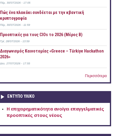
Πέμ, 30/07/2026 - 17:05
Πώς ένα πλακάκι συνδέεται με την κβαντική
κρυπτογραφία
Πέμ, 30/07/2026 - 11:59
Προοπτικές για τους CIOs το 2026 (Μέρος Β)
Τρί, 28/07/2026 - 13:59
Διαγωνισμός Καινοτομίας «Greece – Türkiye Hackathon
2026»
Δευ, 27/07/2026 - 17:55
Περισσότερα
ΕΝΤΥΠΟ ΥΛΙΚΟ
Η επιχειρηματικότητα ανοίγει επαγγελματικές
προοπτικές στους νέους