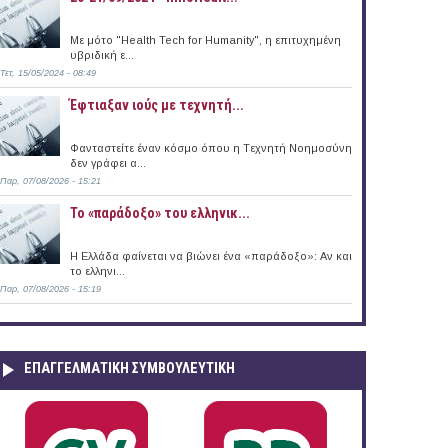
Με μότο "Health Tech for Humanity", η επιτυχημένη
υβριδική ε...
Τετ, 15/05/2024 - 08:49
Έφτιαξαν ιούς με τεχνητή...
Φανταστείτε έναν κόσμο όπου η Tεχνητή Nοημοσύνη
δεν γράφει α...
Παρ, 07/08/2026 - 15:21
Το «παράδοξο» του ελληνικ...
Η Ελλάδα φαίνεται να βιώνει ένα «παράδοξο»: Αν και
το ελληνι...
Παρ, 07/08/2026 - 15:19
ΕΠΑΓΓΕΛΜΑΤΙΚΉ ΣΥΜΒΟΥΛΕΥΤΙΚΉ