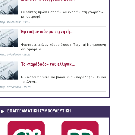
Οι δείκτες τιμών εισροών και εκροών στη γεωργία –
κτηνοτροφί...
Πέμ, 15/09/2022 - 14:18
Έφτιαξαν ιούς με τεχνητή...
Φανταστείτε έναν κόσμο όπου η Tεχνητή Nοημοσύνη
δεν γράφει α...
Παρ, 07/08/2026 - 15:21
Το «παράδοξο» του ελληνικ...
Η Ελλάδα φαίνεται να βιώνει ένα «παράδοξο»: Αν και
το ελληνι...
Παρ, 07/08/2026 - 15:19
ΕΠΑΓΓΕΛΜΑΤΙΚΉ ΣΥΜΒΟΥΛΕΥΤΙΚΉ