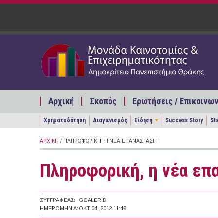
Παράκαμψη προς το κυρίως περιεχόμενο
Αρχική
Σκοπός
Ερωτήσεις / Επικοινων
Χρηματοδότηση
Διαγωνισμός
Είδηση
Success Story
St
ΑΡΧΙΚΉ
/ ΠΛΗΡΟΦΟΡΙΚΉ, Η ΝΈΑ ΕΠΑΝΆΣΤΑΣΗ
Πληροφορική, η νέα επ
ΣΥΓΓΡΑΦΈΑΣ:
GGALERID
ΗΜΕΡΟΜΗΝΊΑ:
ΟΚΤ 04, 2012 11:49