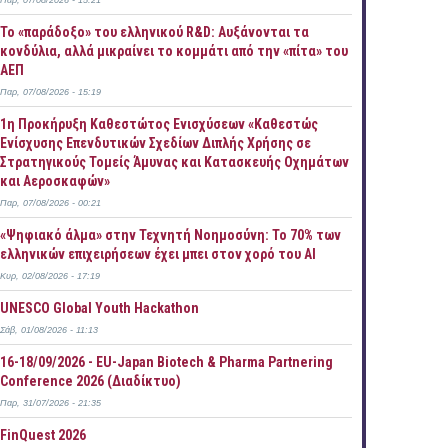
Παρ, 07/08/2026 - 15:21
Το «παράδοξο» του ελληνικού R&D: Αυξάνονται τα
κονδύλια, αλλά μικραίνει το κομμάτι από την «πίτα» του
ΑΕΠ
Παρ, 07/08/2026 - 15:19
1η Προκήρυξη Καθεστώτος Ενισχύσεων «Καθεστώς
Ενίσχυσης Επενδυτικών Σχεδίων Διπλής Χρήσης σε
Στρατηγικούς Τομείς Άμυνας και Κατασκευής Οχημάτων
και Αεροσκαφών»
Παρ, 07/08/2026 - 00:21
«Ψηφιακό άλμα» στην Τεχνητή Νοημοσύνη: Το 70% των
ελληνικών επιχειρήσεων έχει μπει στον χορό του AI
Κυρ, 02/08/2026 - 17:19
UNESCO Global Youth Hackathon
Σάβ, 01/08/2026 - 11:13
16-18/09/2026 - EU-Japan Biotech & Pharma Partnering
Conference 2026 (Διαδίκτυο)
Παρ, 31/07/2026 - 21:35
FinQuest 2026