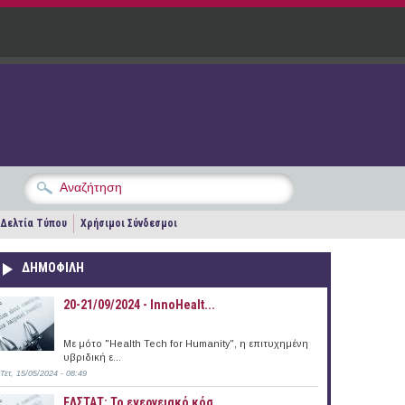
Δελτία Τύπου
Χρήσιμοι Σύνδεσμοι
ΔΗΜΟΦΙΛΗ
20-21/09/2024 - InnoHealt...
Με μότο "Health Tech for Humanity", η επιτυχημένη
υβριδική ε...
Τετ, 15/05/2024 - 08:49
ΕΛΣΤΑΤ: Το ενεργειακό κόσ...