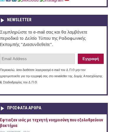
NEWSLETTER
Συμπληρώστε το e-mail σας και θα λαμβάνετε
περιοδικά το Δελτίο Τύπου της Ραδιοφωνικής
Εκπομπής "Διασυνδεθείτε".
Παρακαλώ, όσοι διαθέτετε λογαριασμό e-mail του Δ.Π.Θ μην τον
χρησιμοποιείτε για την εγγραφή σας στο newsletter της Δομής Απασχόλησης
& Σταδιοδρομίας του Δ.Π.Θ.
ΠΡOΣΦΑΤΑ AΡΘΡΑ
Έφτιαξαν ιούς με τεχνητή νοημοσύνη που εξολοθρεύουν
βακτήρια