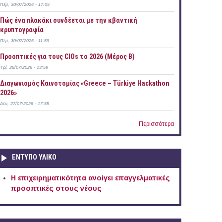
Πέμ, 30/07/2026 - 17:05
Πώς ένα πλακάκι συνδέεται με την κβαντική
κρυπτογραφία
Πέμ, 30/07/2026 - 11:59
Προοπτικές για τους CIOs το 2026 (Μέρος Β)
Τρί, 28/07/2026 - 13:59
Διαγωνισμός Καινοτομίας «Greece – Türkiye Hackathon
2026»
Δευ, 27/07/2026 - 17:55
Περισσότερα
ΕΝΤΥΠΟ ΥΛΙΚΟ
Η επιχειρηματικότητα ανοίγει επαγγελματικές
προοπτικές στους νέους