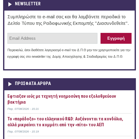
NEWSLETTER
Συμπληρώστε το e-mail σας και θα λαμβάνετε περιοδικά το
Δελτίο Τύπου της Ραδιοφωνικής Εκπομπής "Διασυνδεθείτε".
Παρακαλώ, όσοι διαθέτετε λογαριασμό e-mail του Δ.Π.Θ μην τον χρησιμοποιείτε για την
εγγραφή σας στο newsletter της Δομής Απασχόλησης & Σταδιοδρομίας του Δ.Π.Θ.
ΠΡOΣΦΑΤΑ AΡΘΡΑ
Έφτιαξαν ιούς με τεχνητή νοημοσύνη που εξολοθρεύουν
βακτήρια
Παρ, 07/08/2026 - 15:21
Το «παράδοξο» του ελληνικού R&D: Αυξάνονται τα κονδύλια,
αλλά μικραίνει το κομμάτι από την «πίτα» του ΑΕΠ
Παρ, 07/08/2026 - 15:19