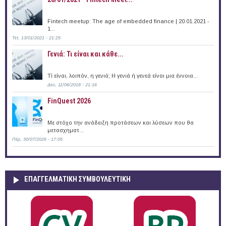
Fintech meetup: The age of embedded finance | 20.01.2021 -
1...
Τετ, 13/01/2021 - 21:25
Γενιά: Τι είναι και κάθε...
Τί είναι, λοιπόν, η γενιά; Η γενιά ή γενεά είναι μια έννοια...
Δευ, 11/06/2018 - 21:16
FinQuest 2026
Με στόχο την ανάδειξη προτάσεων και λύσεων που θα
μετασχηματ...
Πέμ, 30/07/2026 - 17:05
ΕΠΑΓΓΕΛΜΑΤΙΚΉ ΣΥΜΒΟΥΛΕΥΤΙΚΉ