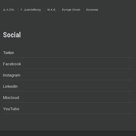
Δ.Α.ΣΤΑ.
Γ. Διασύνδεσης
Μ.Κ.Ε.
Europe Direct
Euraxess
Social
Twitter
Facebook
Instagram
LinkedIn
Mixcloud
YouTube