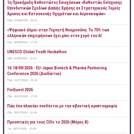
1η Προκήρυξη Καθεστώτος Ενισχύσεων «Καθεστώς Ενίσχυσης
Επενδυτικών Σχεδίων Διπλής Χρήσης σε Στρατηγικούς Τομείς
Άμυνας και Κατασκευής Οχημάτων και Αεροσκαφών»
Παρ, 07/08/2026 - 00:21
«Ψηφιακό άλμα» στην Τεχνητή Νοημοσύνη: Το 70% των
ελληνικών επιχειρήσεων έχει μπει στον χορό του AI
Κυρ, 02/08/2026 - 17:19
UNESCO Global Youth Hackathon
Σάβ, 01/08/2026 - 11:13
16-18/09/2026 - EU-Japan Biotech & Pharma Partnering
Conference 2026 (Διαδίκτυο)
Παρ, 31/07/2026 - 21:35
FinQuest 2026
Πέμ, 30/07/2026 - 17:05
Πώς ένα πλακάκι συνδέεται με την κβαντική κρυπτογραφία
Πέμ, 30/07/2026 - 11:59
Προοπτικές για τους CIOs το 2026 (Μέρος Β)
Τρί, 28/07/2026 - 13:59