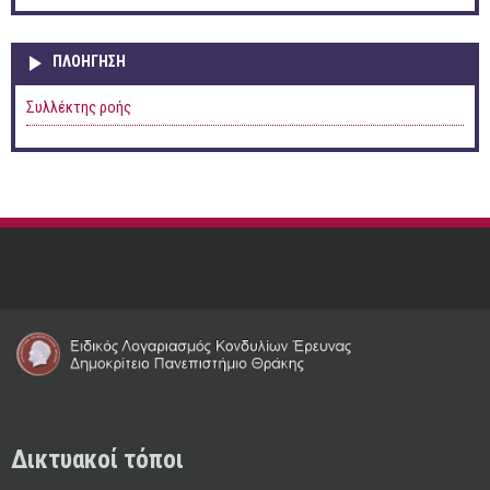
ΠΛΟΉΓΗΣΗ
Συλλέκτης ροής
Δικτυακοί τόποι